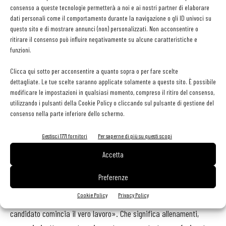
consenso a queste tecnologie permetterà a noi e ai nostri partner di elaborare
dati personali come il comportamento durante la navigazione o gli ID univoci su
questo sito e di mostrare annunci (non) personalizzati. Non acconsentire o
ritirare il consenso può influire negativamente su alcune caratteristiche e
funzioni.
Clicca qui sotto per acconsentire a quanto sopra o per fare scelte
dettagliate. Le tue scelte saranno applicate solamente a questo sito. È possibile
modificare le impostazioni in qualsiasi momento, compreso il ritiro del consenso,
utilizzando i pulsanti della Cookie Policy o cliccando sul pulsante di gestione del
consenso nella parte inferiore dello schermo.
Gestisci 1771 fornitori
Per saperne di più su questi scopi
Accetta
Molti dei cuochi candidati alla prestigiosa competizione hanno
dichiarato di non avere molta dimestichezza con gli ingredienti a
Preferenze
loro assegnati. Nonostante ciò, dice Giancarlo Perbellini: «Abbiamo
Cookie Policy
Privacy Policy
visto un buon livello generale degli elaborati. Ora che abbiamo il
candidato comincia il vero lavoro». Che significa allenamenti,