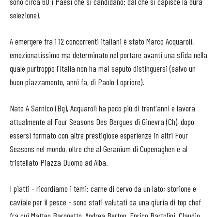
sono circa 60 i Paesi che si candidano: dal che si capisce la dura
selezione).
A emergere fra i 12 concorrenti italiani è stato Marco Acquaroli,
emozionatissimo ma determinato nel portare avanti una sfida nella
quale purtroppo l'Italia non ha mai saputo distinguersi (salvo un
buon piazzamento, anni fa, di Paolo Lopriore).
Nato A Sarnico (Bg), Acquaroli ha poco più di trent'anni e lavora
attualmente al Four Seasons Des Bergues di Ginevra (Ch), dopo
essersi formato con altre prestigiose esperienze in altri Four
Seasons nel mondo, oltre che al Geranium di Copenaghen e al
tristellato Piazza Duomo ad Alba.
I piatti - ricordiamo i temi: carne di cervo da un lato; storione e
caviale per il pesce - sono stati valutati da una giuria di top chef
fra cui Matteo Baronetto, Andrea Berton, Enrico Bartolini, Claudio