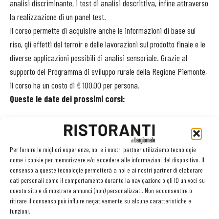
analisi discriminante, i test di analisi descrittiva, infine attraverso
la realizzazione di un panel test.
Il corso permette di acquisire anche le informazioni di base sul
riso, gli effetti del terroir e delle lavorazioni sul prodotto finale e le
diverse applicazioni possibili di analisi sensoriale. Grazie al
supporto del Programma di sviluppo rurale della Regione Piemonte,
il corso ha un costo di € 100,00 per persona.
Queste le date dei prossimi corsi:
13/11/2021
Per fornire le migliori esperienze, noi e i nostri partner utilizziamo tecnologie
27/11/2021
come i cookie per memorizzare e/o accedere alle informazioni del dispositivo. Il
consenso a queste tecnologie permetterà a noi e ai nostri partner di elaborare
22/01/2022
dati personali come il comportamento durante la navigazione o gli ID univoci su
questo sito e di mostrare annunci (non) personalizzati. Non acconsentire o
ritirare il consenso può influire negativamente su alcune caratteristiche e
05/02/2022
funzioni.