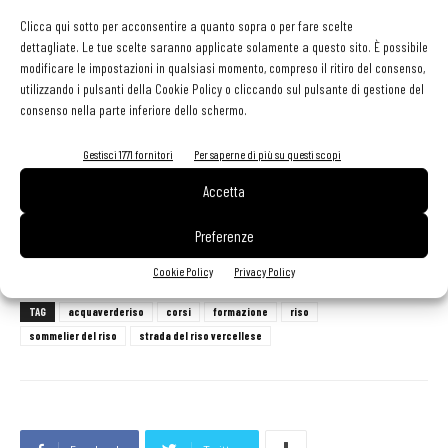
05/03/2022
Clicca qui sotto per acconsentire a quanto sopra o per fare scelte
dettagliate. Le tue scelte saranno applicate solamente a questo sito. È possibile
Acquaverderiso propone anche
Corsi taylor made
per ristoratori,
modificare le impostazioni in qualsiasi momento, compreso il ritiro del consenso,
produttori, aziende, personalizzati in base alle esigenze del cliente.
utilizzando i pulsanti della Cookie Policy o cliccando sul pulsante di gestione del
I temi dei corsi possono variare dallo studio della materia prima e
consenso nella parte inferiore dello schermo.
la sua applicazione in cucina, alla cultura e tradizione del
Gestisci 1771 fornitori
Per saperne di più su questi scopi
territorio, al miglioramento delle competenze del personale
nell'ambito della ristorazione.
Accetta
Preferenze
Info:
info@stradadelrisovercellese.it
Cookie Policy
Privacy Policy
TAG
acquaverderiso
corsi
formazione
riso
sommelier del riso
strada del riso vercellese