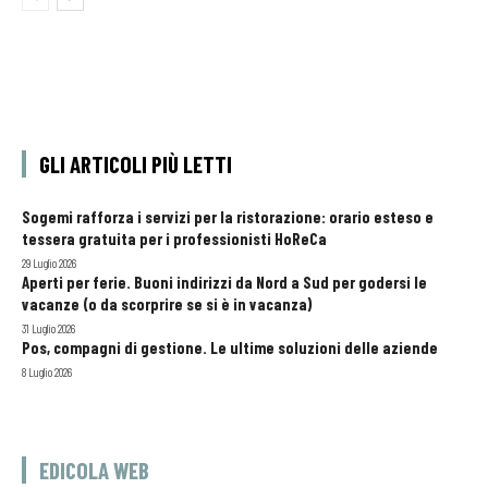
GLI ARTICOLI PIÙ LETTI
Sogemi rafforza i servizi per la ristorazione: orario esteso e
tessera gratuita per i professionisti HoReCa
29 Luglio 2026
Aperti per ferie. Buoni indirizzi da Nord a Sud per godersi le
vacanze (o da scorprire se si è in vacanza)
31 Luglio 2026
Pos, compagni di gestione. Le ultime soluzioni delle aziende
8 Luglio 2026
EDICOLA WEB