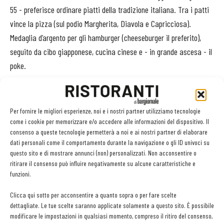
55 - preferisce ordinare piatti della tradizione italiana. Tra i patti
vince la pizza (sul podio Margherita, Diavola e Capricciosa).
Medaglia d’argento per gli hamburger (cheeseburger il preferito),
seguito da cibo giapponese, cucina cinese e - in grande ascesa - il
poke.
Servizio essenziale
Per fornire le migliori esperienze, noi e i nostri partner utilizziamo tecnologie
«Oggi il food delivery è un servizio essenziale per i ristoratori -
come i cookie per memorizzare e/o accedere alle informazioni del dispositivo. Il
afferma Daniele Contini, Country Manager Italia di Just Eat -,
consenso a queste tecnologie permetterà a noi e ai nostri partner di elaborare
perché permette loro di ampliare il proprio business e raggiungere
dati personali come il comportamento durante la navigazione o gli ID univoci su
questo sito e di mostrare annunci (non) personalizzati. Non acconsentire o
nuovi target; può portare a un incremento di circa il 25% del
ritirare il consenso può influire negativamente su alcune caratteristiche e
proprio fatturato, a patto di allineare l’offerta alle nuove tendenze e
funzioni.
andare a intercettare nuovi potenziali clienti.
Clicca qui sotto per acconsentire a quanto sopra o per fare scelte
dettagliate. Le tue scelte saranno applicate solamente a questo sito. È possibile
Noi affianchiamo i ristoratori nell’individuare i piatti più ordinati o
modificare le impostazioni in qualsiasi momento, compreso il ritiro del consenso,