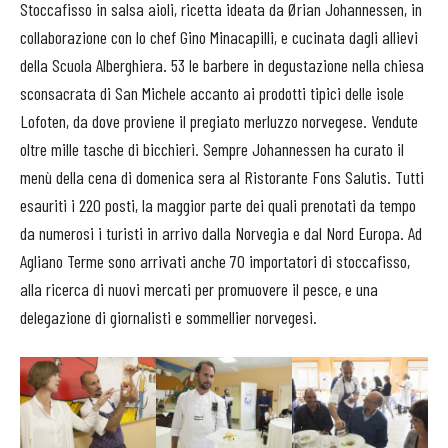
Stoccafisso in salsa aioli, ricetta ideata da Ørian Johannessen, in
collaborazione con lo chef Gino Minacapilli, e cucinata dagli allievi
della Scuola Alberghiera. 53 le barbere in degustazione nella chiesa
sconsacrata di San Michele accanto ai prodotti tipici delle isole
Lofoten, da dove proviene il pregiato merluzzo norvegese. Vendute
oltre mille tasche di bicchieri. Sempre Johannessen ha curato il
menù della cena di domenica sera al Ristorante Fons Salutis. Tutti
esauriti i 220 posti, la maggior parte dei quali prenotati da tempo
da numerosi i turisti in arrivo dalla Norvegia e dal Nord Europa. Ad
Agliano Terme sono arrivati anche 70 importatori di stoccafisso,
alla ricerca di nuovi mercati per promuovere il pesce, e una
delegazione di giornalisti e sommellier norvegesi.