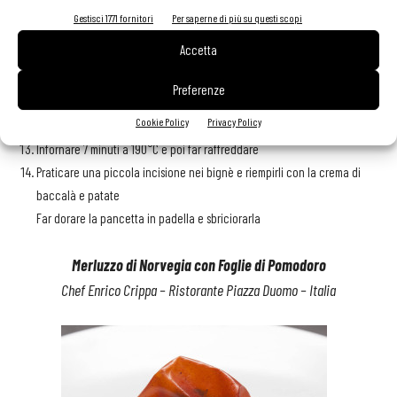
Ripiegare l’impasto su se stesso e farlo passare altre due volte nella
Gestisci 1771 fornitori
Per saperne di più su questi scopi
macchina al livello 2 e poi 3
Accetta
Ripiegare ancora una volta l’impasto, questa volta per due volte, e farlo
passare nella macchina ancora fino al livello 6
Preferenze
Utilizzare un coppapasta da 5cm per ricavare dei cerchi di impasto e
Cookie Policy
Privacy Policy
trasferirli su una teglia da forno traforata
Infornare 7 minuti a 190°C e poi far raffreddare
Praticare una piccola incisione nei bignè e riempirli con la crema di
baccalà e patate
Far dorare la pancetta in padella e sbriciorarla
Merluzzo di Norvegia con Foglie di Pomodoro
Chef Enrico Crippa – Ristorante Piazza Duomo – Italia