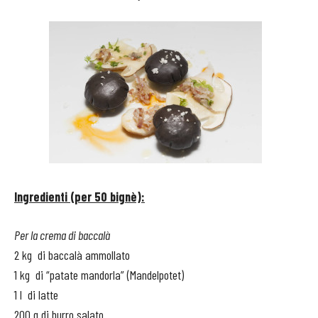
Ingredienti (per 50 bignè):
Per la crema di baccalà
2 kg di baccalà ammollato
1 kg di “patate mandorla” (Mandelpotet)
1 l di latte
200 g di burro salato