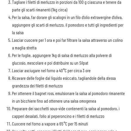
Tagliare i filetti di merluzzo in porzioni da 100 g ciascuna e tenere da
parte gli scarti rimanenti (1kg circa)
Per la salsa, far dorare gli scalogni in un filo d’olio extravergine d’oliva,
aggiungere gli scarti di merluzzo, il pomodoro e tutti gli ingredienti per
la salsa
Lasciar cuocere per 1 ora e poi far filtrare la salsa attraverso un colino
a maglia stretta
Per le foglie, aggiungere 1kg di salsa di merluzzo alla polvere di
glucosio, mescolare e poi distribuire su un Silpat
Lasciar asciugare nel forno a 40°C per circa 3 ore
Ricavare delle foglie dal liquido esiccato, tagliandole della stessa
grandezza dei filetti di merluzzo
Per ottenere il bagnet ross, emulsionare la salsa al pomodoro rimanente
in un bicchiere fino ad ottenere una salsa omogenea
Preparare dei sacchetti sous-vide contenenti la salsa al pomodoro, i
capperi desalati, l’olio al peperoncino e i filetti di merluzzo
Cuocere nel forno a vapore a 65°C per 15 minuti