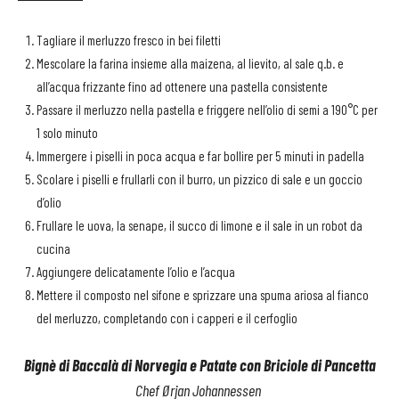
Tagliare il merluzzo fresco in bei filetti
Mescolare la farina insieme alla maizena, al lievito, al sale q.b. e
all’acqua frizzante fino ad ottenere una pastella consistente
Passare il merluzzo nella pastella e friggere nell’olio di semi a 190°C per
1 solo minuto
Immergere i piselli in poca acqua e far bollire per 5 minuti in padella
Scolare i piselli e frullarli con il burro, un pizzico di sale e un goccio
d’olio
Frullare le uova, la senape, il succo di limone e il sale in un robot da
cucina
Aggiungere delicatamente l’olio e l’acqua
Mettere il composto nel sifone e sprizzare una spuma ariosa al fianco
del merluzzo, completando con i capperi e il cerfoglio
Bignè di Baccalà di Norvegia e Patate con Briciole di Pancetta
Chef Ørjan Johannessen