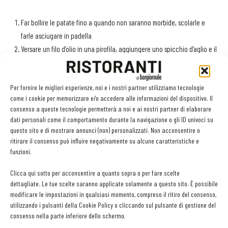
Far bollire le patate fino a quando non saranno morbide, scolarle e
farle asciugare in padella
Versare un filo d’olio in una pirofila, aggiungere uno spicchio d’aglio e il
baccalà
Infornare a 120°C per circa 15-20 minuti
Per fornire le migliori esperienze, noi e i nostri partner utilizziamo tecnologie
Mescolare il baccalà con le patate e aggiungere un filo d’olio, il burro,
come i cookie per memorizzare e/o accedere alle informazioni del dispositivo. Il
sale e pepe
consenso a queste tecnologie permetterà a noi e ai nostri partner di elaborare
Per i bignè, mescolare gli ingredienti secchi con un robot da cucina
dati personali come il comportamento durante la navigazione o gli ID univoci su
Scaldare l’acqua e sciogliervi il lievito di birra fino a quando non
questo sito e di mostrare annunci (non) personalizzati. Non acconsentire o
ritirare il consenso può influire negativamente su alcune caratteristiche e
raggiunge i 40°C
funzioni.
Mescolare il liquido con gli ingredienti secchi nel robot e aggiungere
da ultimo il burro fuso
Clicca qui sotto per acconsentire a quanto sopra o per fare scelte
Avvolgere l’impasto con pellicola da cucina e lasciar riposare per circa
dettagliate. Le tue scelte saranno applicate solamente a questo sito. È possibile
20 minuti
modificare le impostazioni in qualsiasi momento, compreso il ritiro del consenso,
utilizzando i pulsanti della Cookie Policy o cliccando sul pulsante di gestione del
Trascorso il tempo necessario, mettere l’impasto in una macchina da
consenso nella parte inferiore dello schermo.
pasta. Far passare una volta al livello più spesso