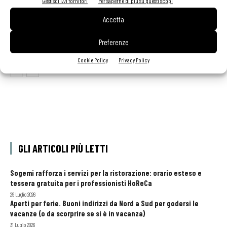
Gestisci 1771 fornitori
Per saperne di più su questi scopi
contenuto sponsorizzato
Accetta
Sogemi rafforza i servizi per la ristorazione: orario
esteso e tessera gratuita per i professionisti
Preferenze
HoReCa
Cookie Policy
Privacy Policy
GLI ARTICOLI PIÙ LETTI
Sogemi rafforza i servizi per la ristorazione: orario esteso e
tessera gratuita per i professionisti HoReCa
29 Luglio 2026
Aperti per ferie. Buoni indirizzi da Nord a Sud per godersi le
vacanze (o da scorprire se si è in vacanza)
31 Luglio 2026