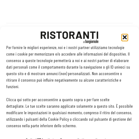
Facebook
Twitter
Per fornire le migliori esperienze, noi e i nostri partner utilizziamo tecnologie
come i cookie per memorizzare e/o accedere alle informazioni del dispositivo. Il
consenso a queste tecnologie permetterà a noi e ai nostri partner di elaborare
dati personali come il comportamento durante la navigazione o gli ID univoci su
questo sito e di mostrare annunci (non) personalizzati. Non acconsentire o
LEGGI ANCHE
ritirare il consenso può influire negativamente su alcune caratteristiche e
funzioni.
Ampliare l’attività del ristorante al catering? Sì, ma la
scelta giusta è puntare sul premium
Clicca qui sotto per acconsentire a quanto sopra o per fare scelte
dettagliate. Le tue scelte saranno applicate solamente a questo sito. È possibile
modificare le impostazioni in qualsiasi momento, compreso il ritiro del consenso,
utilizzando i pulsanti della Cookie Policy o cliccando sul pulsante di gestione del
Aperti per ferie. Buoni indirizzi da Nord a Sud per
consenso nella parte inferiore dello schermo.
godersi le vacanze (o da scorprire se si è in
vacanza)