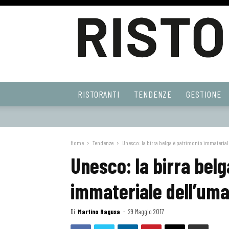
Ristoranti
RISTORANTI
TENDENZE
GESTIONE
Web
Home
Tendenze
Unesco: la birra belga è patrimonio immateriale
Unesco: la birra bel
immateriale dell’uma
Di
Martino Ragusa
-
29 Maggio 2017