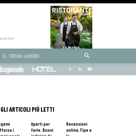
ewsletter
IL TROVA LAVORO
Bargiornale
dolcegiornale
Hoteldomani
GLI ARTICOLI PIÙ LETTI
ogemi
Aperti per
Recensioni
fforza i
ferie. Buoni
online, Fipe e