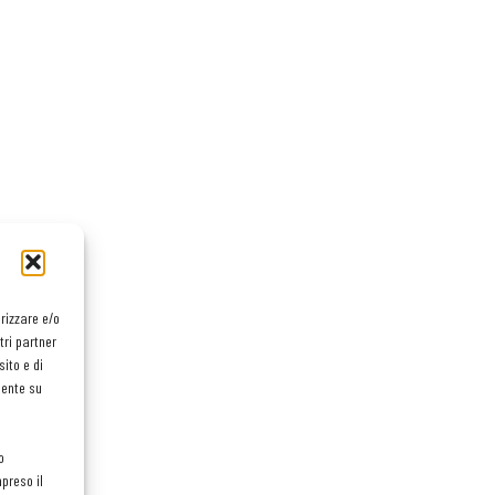
orizzare e/o
tri partner
ito e di
mente su
o
preso il