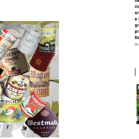
se
ri
or
e 
gr
pr
H
29 