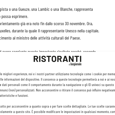
appista o una Gueuze, una Lambic o una Blanche, rappresenta
lo possa esprimere.
orientamento già era noto fin dallo scorso 30 novembre. Ora,
uxelles, durante la quale Il rappresentante Unesco nella capitale,
imento al ministro delle attività culturali del Paese.
 ad avere raggiunto questo importante risultato perché, secondo
 della birra belga e l'intensità di questa cultura ha permesso il
 le migliori esperienze, noi e i nostri partner utilizziamo tecnologie come i cookie per mem
le informazioni del dispositivo. Il consenso a queste tecnologie permetterà a noi e ai nos
n abbia almeno un birrificio. Numerosi sono le associazioni e i
e dati personali come il comportamento durante la navigazione o gli ID univoci su questo s
zzano frequentemente serate a tema stimolando la ricerca di
nunci (non) personalizzati. Non acconsentire o ritirare il consenso può influire negativa
tteristiche e funzioni.
ntata dalla Comunità Germanofona ma ha unito tutte e tre le e
sotto per acconsentire a quanto sopra o per fare scelte dettagliate. Le tue scelte sarann
tedesca.
olamente a questo sito. È possibile modificare le impostazioni in qualsiasi momento, com