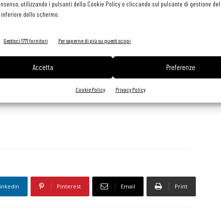
consenso, utilizzando i pulsanti della Cookie Policy o cliccando sul pulsante di gestione d
 inferiore dello schermo.
Gestisci 1771 fornitori
Per saperne di più su questi scopi
Accetta
Preferenze
Cookie Policy
Privacy Policy
inkedin
Pinterest
Email
Print