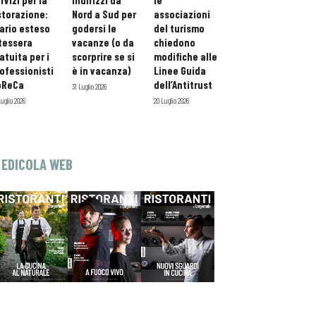
rvizi per la
indirizzi da
le
storazione:
Nord a Sud per
associazioni
ario esteso
godersi le
del turismo
tessera
vacanze (o da
chiedono
atuita per i
scorprire se si
modifiche alle
ofessionisti
è in vacanza)
Linee Guida
oReCa
dell’Antitrust
31 Luglio 2026
Luglio 2026
20 Luglio 2026
EDICOLA WEB