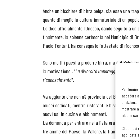
Anche un bicchiere di birra belga, sia essa una tr
quanto di meglio la cultura immateriale di un popo
Lo dice ufficialmente l'Unesco, dando seguito a un 
finalmente, la solenne cerimonia nel Municipio di Br
Paolo Fontani, ha consegnato l’attestato di riconosc
Sono molti i paesi a produrre birra, ma è il Belgio
la motivazione , "
La diversità impareggiabile dell'arte
riconoscimento
".
Per fornire
accedere al
Va aggiunto che non n’è provincia del Belgio che no
di elaborar
musei dedicati, mentre ristoranti e bistrot organi
mostrare an
nuovi usi in cucina e abbinamenti.
alcune cara
La domanda per entrare nella lista era stata prese
Clicca qui 
tre anime del Paese: la Vallone, la fiamminga e la 
applicate s