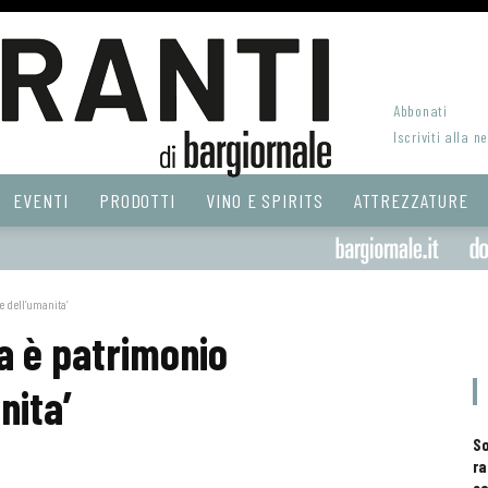
Abbonati
Iscriviti alla n
EVENTI
PRODOTTI
VINO E SPIRITS
ATTREZZATURE
 dell’umanita’
ga è patrimonio
nita’
S
ra