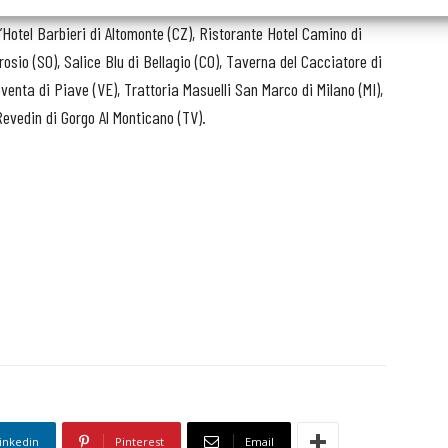
MO), Prêt à Porter di Bagno di Romagna (FC), Ristorante
’Hotel Barbieri di Altomonte (CZ), Ristorante Hotel Camino di
rosio (SO), Salice Blu di Bellagio (CO), Taverna del Cacciatore di
venta di Piave (VE), Trattoria Masuelli San Marco di Milano (MI),
evedin di Gorgo Al Monticano (TV).
inkedin
Pinterest
Email