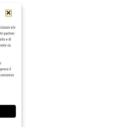
orizzare e/o
tri partner
ito e di
mente su
o
preso il
el consenso