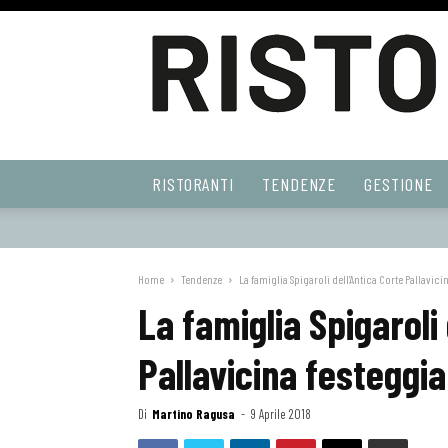
Ristoranti
RISTORANTI
TENDENZE
GESTIONE
Web
Home
Tendenze
La famiglia Spigaroli dell’Antica Corte Pallavicin
La famiglia Spigaroli 
Pallavicina festeggia
Di
Martino Ragusa
-
9 Aprile 2018