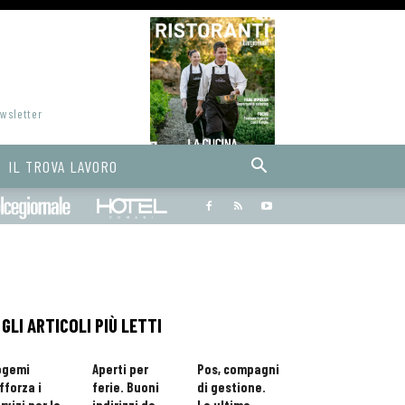
ewsletter
IL TROVA LAVORO
Bargiornale
dolcegiornale
Hoteldomani
GLI ARTICOLI PIÙ LETTI
ogemi
Aperti per
Pos, compagni
fforza i
ferie. Buoni
di gestione.