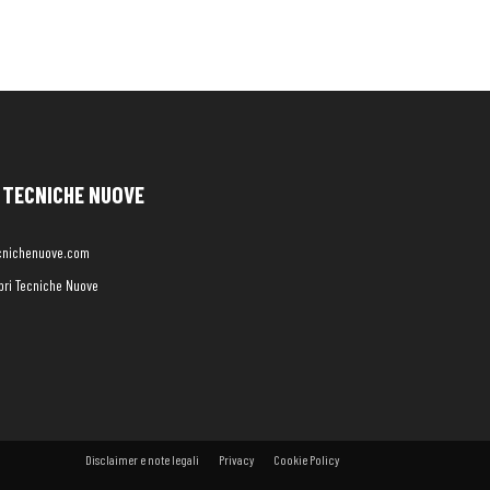
TECNICHE NUOVE
cnichenuove.com
libri Tecniche Nuove
Disclaimer e note legali
Privacy
Cookie Policy