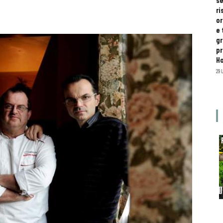
se
ri
or
e 
gr
pr
H
29 