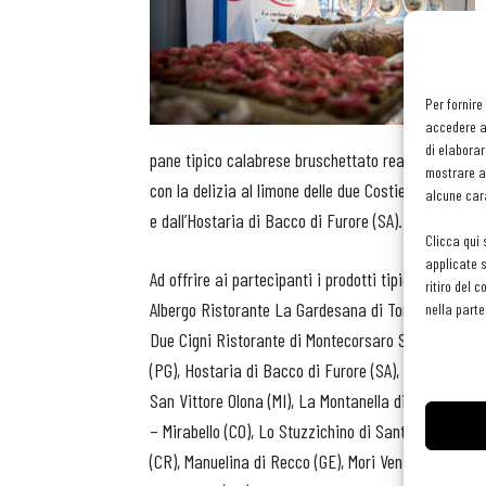
Per fornire
accedere al
di elaborar
pane tipico calabrese bruschettato realizzata dal R
mostrare an
con la delizia al limone delle due Costiere preparat
alcune cara
e dall’Hostaria di Bacco di Furore (SA).
Clicca qui 
applicate s
Ad offrire ai partecipanti i prodotti tipici della lor
ritiro del 
Albergo Ristorante La Gardesana di Torri Del Benaco
nella parte
Due Cigni Ristorante di Montecorsaro Scalo (MC), En
(PG), Hostaria di Bacco di Furore (SA), I 5 Campanil
San Vittore Olona (MI), La Montanella di Arquà Pet
– Mirabello (CO), Lo Stuzzichino di Sant’Agata dei Du
(CR), Manuelina di Recco (GE), Mori Venice Bar di Pa