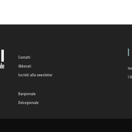
Contatti
Abbonati
te
Iscriviti alla newsletter
I 
Bargiornale
Dolcegiornale