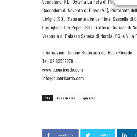
Scandiano (RE), Osteria La Fefa di Finale Emilia (
Boccadoro di Noventa di Piave (VE), Ristorante dell
Livigno (SO), Ristorante Jim dell’Hotel Sassella di G
Castiglione Dei Pepoli (BO), Trattoria Guaiane di No
Vespasia di Palazzo Seneca di Norcia (PG) e Villa R
Informazioni: Unione Ristoranti del Buon Ricordo
Tel. 02 80582278
www.buonricordo.com
info@buonricordo.com
TAG
buon ricordo
spigaroli
Facebook
Twitter
L