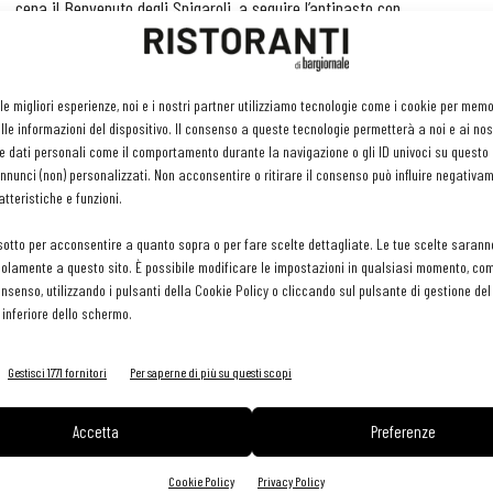
cena il Benvenuto degli Spigaroli, a seguire l’antipasto con
l’agone del Lago di Como da 0 a 100 che incontra il Toc
affidato al Salice Blu di Bellagio (CO). Verranno poi serviti i
pizzoccheri alla Valtellinese del Ristorante Jim dell’Hotel
 le migliori esperienze, noi e i nostri partner utilizziamo tecnologie come i cookie per mem
le informazioni del dispositivo. Il consenso a queste tecnologie permetterà a noi e ai nos
Sassella di Grosio (SO) e la zuppa contadina su crostone di
e dati personali come il comportamento durante la navigazione o gli ID univoci su questo s
istorante Barbieri di Altomonte (CZ). A La cena si concluderà
nunci (non) personalizzati. Non acconsentire o ritirare il consenso può influire negativa
a dal Ristorante Lo Stuzzichino di Sant’Agata sui Due Golfi (NA)
tteristiche e funzioni.
sotto per acconsentire a quanto sopra o per fare scelte dettagliate. Le tue scelte sarann
olamente a questo sito. È possibile modificare le impostazioni in qualsiasi momento, com
o terra saranno: Al Cavallino Bianco di Polesine Zibello (PR),
consenso, utilizzando i pulsanti della Cookie Policy o cliccando sul pulsante di gestione d
 (VR), Antico Brolo di Padova (PD), Da Gigetto di Miane (TV),
 inferiore dello schermo.
oteca Del Duca Di Volterra (PI), Granaro del Monte di Norcia
i di Busto Arsizio (VA), Là di Moret di Udine (UD), La Fornace di
Gestisci 1771 fornitori
Per saperne di più su questi scopi
rarca (PD), La Piana di Carate Brianza (MB), Le Querce di Cantù
Accetta
Preferenze
e Golfi (NA), Locanda Degli Artisti di Cappella de’ Picenardi
rigi, Osteria di Fornio di Fidenza (PR), Osteria In Scandiano di
Cookie Policy
Privacy Policy