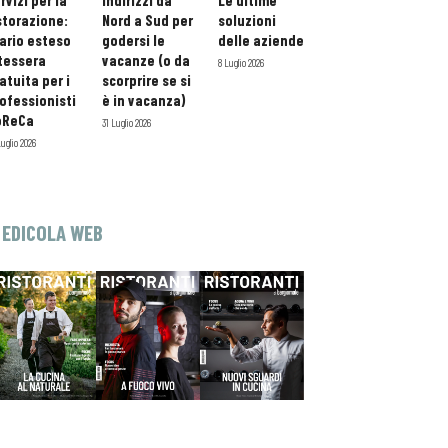
rvizi per la
indirizzi da
Le ultime
storazione:
Nord a Sud per
soluzioni
ario esteso
godersi le
delle aziende
tessera
vacanze (o da
8 Luglio 2026
atuita per i
scorprire se si
ofessionisti
è in vacanza)
oReCa
31 Luglio 2026
Luglio 2026
EDICOLA WEB