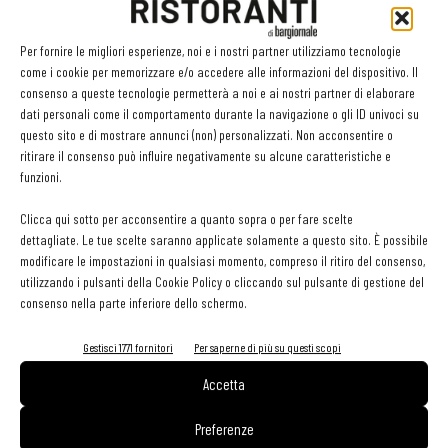
illuminato le nuove generazioni di chef e reso grande la sala.
Per fornire le migliori esperienze, noi e i nostri partner utilizziamo tecnologie
Il premio
Le Soste per la Sostenibilità de La Fenice
va a
come i cookie per memorizzare e/o accedere alle informazioni del dispositivo. Il
Giancarlo Morelli
per la profonda attenzione alla materia prima
consenso a queste tecnologie permetterà a noi e ai nostri partner di elaborare
attraverso un’alta cucina che riunisce ricerca, talento e
dati personali come il comportamento durante la navigazione o gli ID univoci su
questo sito e di mostrare annunci (non) personalizzati. Non acconsentire o
consapevolezza nell’utilizzo degli alimenti, rendendolo promotore di
ritirare il consenso può influire negativamente su alcune caratteristiche e
importanti iniziative per lo sviluppo e la sostenibilità dei piatti.
funzioni.
Il premio
ASPI Best Wine Estates of Italy
, è stato attribuito
Clicca qui sotto per acconsentire a quanto sopra o per fare scelte
all’
Azienda Agricola Fratelli Bucci,
storica azienda
dettagliate. Le tue scelte saranno applicate solamente a questo sito. È possibile
marchigiana che ha contribuito in modo determinante alla
modificare le impostazioni in qualsiasi momento, compreso il ritiro del consenso,
diffusione e affermazione del Verdicchio dei Castelli di Jesi.
utilizzando i pulsanti della Cookie Policy o cliccando sul pulsante di gestione del
consenso nella parte inferiore dello schermo.
Il premio
Experience Pommery alla miglior selezione di
Champagne,
è stato assegnato a
Don Alfonso 1890,
una
Gestisci 1771 fornitori
Per saperne di più su questi scopi
selezione di Champagne fra le più preziose e ricercate in Italia.
Accetta
Questo il Consiglio Direttivo 2019
Preferenze
Ezio Santin – Presidente onorario