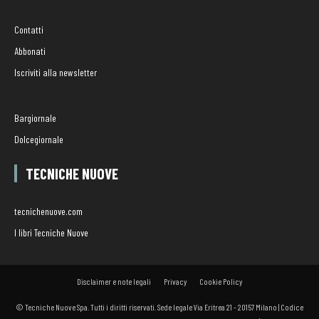
Contatti
Abbonati
Iscriviti alla newsletter
Bargiornale
Dolcegiornale
TECNICHE NUOVE
tecnichenuove.com
I libri Tecniche Nuove
Disclaimer e note legali
Privacy
Cookie Policy
© Tecniche Nuove Spa. Tutti i diritti riservati. Sede legale Via Eritrea 21 - 20157 Milano | Codice