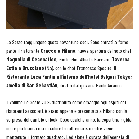
Le Soste raggiungono quota novantuno soci. Sono entrati a farne
parte il ristorante
Cracco a Milano
, nuova apertura del noto chef;
Magnolia di Cesenatico
, con lo chef Alberto Faccani;
Taverna
Estia a Brusciano
(Na), con lo chef Francesco Sposito; Il
Ristorante Luca Fantin all’interno dell’hotel Bvlgari Tokyo
;
A
melia di San Sebastián
, diretto dal giovane Paulo Airaudo.
Il volume Le Soste 2019, distribuito come omaggio agli ospiti dei
ristoranti associati, è stato appena e presentato a Milano con la
sorpresa del cambio di look. Dopo qualche anno, la copertina rigida
non è più bianca ma di colore blu oltremare, mentre viene
mantenuto il formato quadrato. L’edizione è curata dall’agenzia di