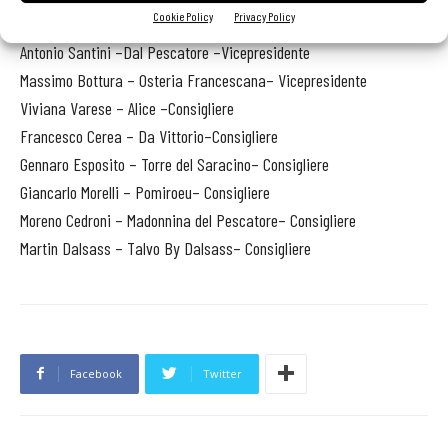
Cookie Policy
Privacy Policy
Claudio Sadler –Sadler–Presidente
Antonio Santini –Dal Pescatore –Vicepresidente
Massimo Bottura – Osteria Francescana– Vicepresidente
Viviana Varese – Alice –Consigliere
Francesco Cerea – Da Vittorio–Consigliere
Gennaro Esposito – Torre del Saracino– Consigliere
Giancarlo Morelli – Pomiroeu– Consigliere
Moreno Cedroni – Madonnina del Pescatore– Consigliere
Martin Dalsass – Talvo By Dalsass– Consigliere
Facebook
Twitter