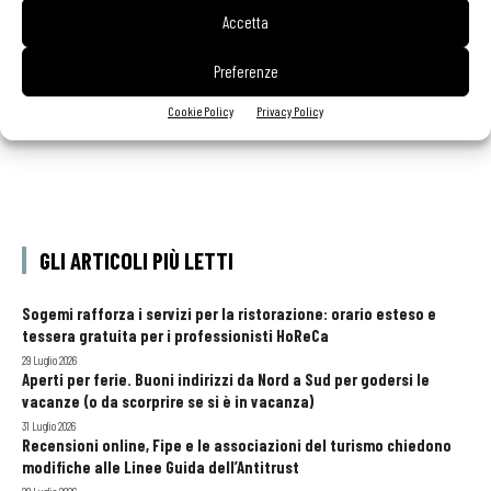
esteso e tessera gratuita per i professionisti
Accetta
HoReCa
Preferenze
Cookie Policy
Privacy Policy
GLI ARTICOLI PIÙ LETTI
Sogemi rafforza i servizi per la ristorazione: orario esteso e
tessera gratuita per i professionisti HoReCa
29 Luglio 2026
Aperti per ferie. Buoni indirizzi da Nord a Sud per godersi le
vacanze (o da scorprire se si è in vacanza)
31 Luglio 2026
Recensioni online, Fipe e le associazioni del turismo chiedono
modifiche alle Linee Guida dell’Antitrust