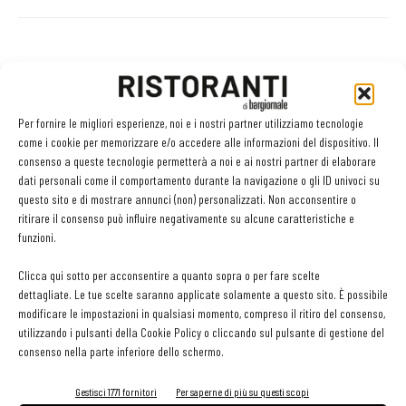
Facebook
Twitter
Per fornire le migliori esperienze, noi e i nostri partner utilizziamo tecnologie
come i cookie per memorizzare e/o accedere alle informazioni del dispositivo. Il
consenso a queste tecnologie permetterà a noi e ai nostri partner di elaborare
LEGGI ANCHE
dati personali come il comportamento durante la navigazione o gli ID univoci su
questo sito e di mostrare annunci (non) personalizzati. Non acconsentire o
Ampliare l’attività del ristorante al catering? Sì, ma la
ritirare il consenso può influire negativamente su alcune caratteristiche e
scelta giusta è puntare sul premium
funzioni.
Clicca qui sotto per acconsentire a quanto sopra o per fare scelte
dettagliate. Le tue scelte saranno applicate solamente a questo sito. È possibile
Aperti per ferie. Buoni indirizzi da Nord a Sud per
modificare le impostazioni in qualsiasi momento, compreso il ritiro del consenso,
godersi le vacanze (o da scorprire se si è in
utilizzando i pulsanti della Cookie Policy o cliccando sul pulsante di gestione del
vacanza)
consenso nella parte inferiore dello schermo.
contenuto sponsorizzato
Gestisci 1771 fornitori
Per saperne di più su questi scopi
Sogemi rafforza i servizi per la ristorazione: orario