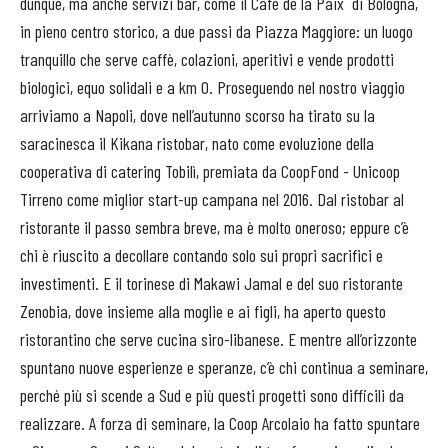
dunque, ma anche servizi bar, come il Café de la Paix
di Bologna,
in pieno centro storico, a due passi da Piazza Maggiore: un luogo
tranquillo che serve caffè, colazioni, aperitivi e vende prodotti
biologici, equo solidali e a km 0. Proseguendo nel nostro viaggio
arriviamo a Napoli, dove nell’autunno scorso ha tirato su la
saracinesca
il Kikana ristobar, nato come evoluzione della
cooperativa di catering Tobilì, premiata da CoopFond - Unicoop
Tirreno come miglior start-up campana nel 2016. Dal ristobar al
ristorante il passo sembra breve, ma è molto oneroso; eppure c’è
chi è riuscito a decollare contando solo sui propri sacrifici e
investimenti. E il torinese di Makawi Jamal e del suo ristorante
Zenobia, dove insieme alla moglie e ai figli, ha aperto questo
ristorantino che serve cucina siro-libanese. E mentre all’orizzonte
spuntano nuove esperienze e speranze, c’è chi continua a seminare,
perché più si scende a Sud e più questi progetti sono difficili da
realizzare. A forza di seminare, la Coop Arcolaio ha fatto spuntare