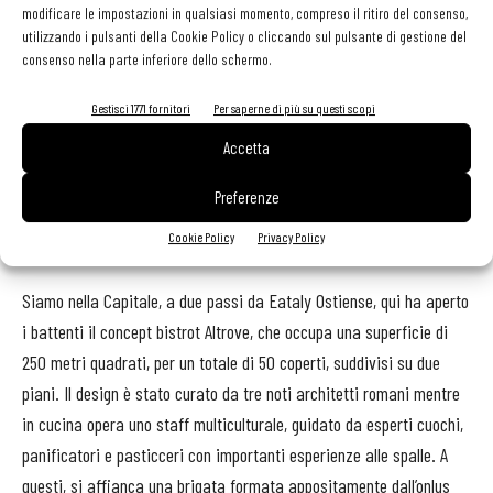
modificare le impostazioni in qualsiasi momento, compreso il ritiro del consenso,
prezzo. Il risultato è che oggi, a pochi anni di distanza, si replica
utilizzando i pulsanti della Cookie Policy o cliccando sul pulsante di gestione del
con l’apertura di Orient Experience II (quartiere Santa Margerita).
E
consenso nella parte inferiore dello schermo.
siccome non c’è due senza tre, dal 2016 nasce Africa Experience
Gestisci 1771 fornitori
Per saperne di più su questi scopi
frutto di un concorso realizzato dell’Istituto professionale «Andrea
Accetta
Barbarigo». Stesso concept ma cucina diversa, votata questa
volta ai sapori dell’Africa sub sahariana.
Preferenze
Cookie Policy
Privacy Policy
Altrove
Siamo nella Capitale, a due passi da Eataly Ostiense, qui ha aperto
i battenti il concept bistrot Altrove, che occupa una superficie di
250 metri quadrati, per un totale di 50 coperti, suddivisi su due
piani. Il design è stato curato da tre noti architetti romani mentre
in cucina opera uno staff multiculturale, guidato da esperti cuochi,
panificatori e pasticceri con importanti esperienze alle spalle. A
questi, si affianca una brigata formata appositamente dall’onlus