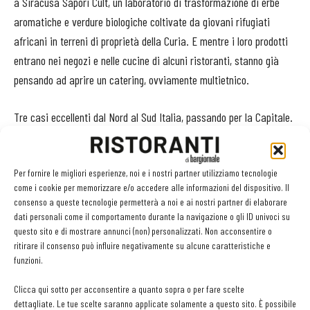
a Siracusa Sapori Cult, un laboratorio di trasformazione di erbe
aromatiche e verdure biologiche coltivate da giovani rifugiati
africani in terreni di proprietà della Curia. E mentre i loro prodotti
entrano nei negozi e nelle cucine di alcuni ristoranti, stanno già
pensando ad aprire un catering, ovviamente multietnico.
Tre casi eccellenti dal Nord al Sud Italia, passando per la Capitale.
Orient & Africa Experience
Per fornire le migliori esperienze, noi e i nostri partner utilizziamo tecnologie
come i cookie per memorizzare e/o accedere alle informazioni del dispositivo. Il
Siamo in Veneto. Siamo all’Orient Experience, aperto a Venezia nel
consenso a queste tecnologie permetterà a noi e ai nostri partner di elaborare
quartiere di Cannaregio nel 2012 da Hamed Mohamad Karim,
dati personali come il comportamento durante la navigazione o gli ID univoci su
regista afghano giunto in Italia come profugo, con una grande
questo sito e di mostrare annunci (non) personalizzati. Non acconsentire o
ritirare il consenso può influire negativamente su alcune caratteristiche e
passione per la cucina. L’idea è semplice: mettere ai fornelli i
funzioni.
compagni di viaggio delle strutture d’accoglienza per creare un
menu con piatti afghani, pakistani, iraniani e levantini. Il successo
Clicca qui sotto per acconsentire a quanto sopra o per fare scelte
dettagliate. Le tue scelte saranno applicate solamente a questo sito. È possibile
è stato immediato, anche per la politica del rapporto qualità-