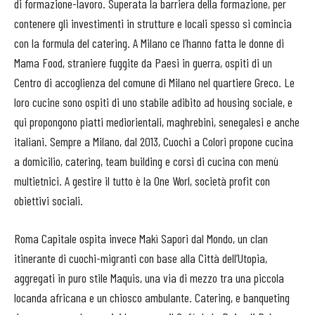
di formazione-lavoro. Superata la barriera della formazione, per
contenere gli investimenti in strutture e locali spesso si comincia
con la formula del catering. A Milano ce l’hanno fatta le donne di
Mama Food, straniere fuggite da Paesi in guerra, ospiti di un
Centro di accoglienza del comune di Milano nel quartiere Greco. Le
loro cucine sono ospiti di uno stabile adibito ad housing sociale, e
qui propongono piatti mediorientali, maghrebini, senegalesi e anche
italiani. Sempre a Milano, dal 2013, Cuochi a Colori propone cucina
a domicilio, catering, team building e corsi di cucina con menù
multietnici. A gestire il tutto è la One Worl, società profit con
obiettivi sociali.
Roma Capitale ospita invece Makì Sapori dal Mondo, un clan
itinerante di cuochi-migranti con base alla Città dell’Utopia,
aggregati in puro stile Maquis, una via di mezzo tra una piccola
locanda africana e un chiosco ambulante. Catering, e banqueting