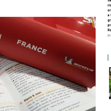
se
ri
or
e 
gr
pr
H
29 