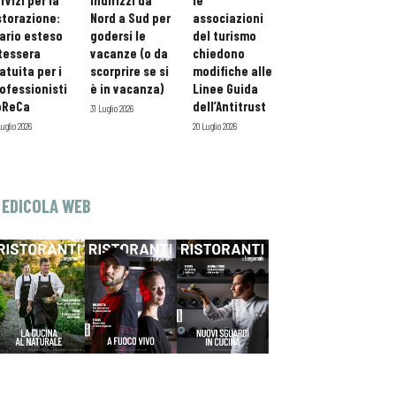
rvizi per la
indirizzi da
le
storazione:
Nord a Sud per
associazioni
ario esteso
godersi le
del turismo
tessera
vacanze (o da
chiedono
atuita per i
scorprire se si
modifiche alle
ofessionisti
è in vacanza)
Linee Guida
oReCa
dell’Antitrust
31 Luglio 2026
Luglio 2026
20 Luglio 2026
EDICOLA WEB