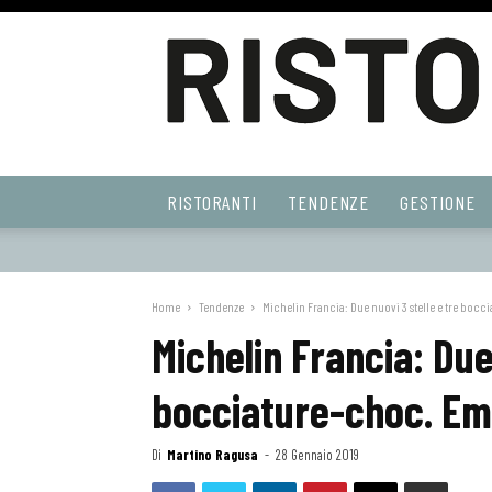
Ristoranti
RISTORANTI
TENDENZE
GESTIONE
Web
Home
Tendenze
Michelin Francia: Due nuovi 3 stelle e tre bocci
Michelin Francia: Due
bocciature-choc. Eme
Di
Martino Ragusa
-
28 Gennaio 2019