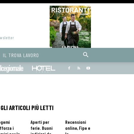
ewsletter
IL TROVA LAVORO
Bargiornale
dolcegiornale
Hoteldomani
GLI ARTICOLI PIÙ LETTI
ogemi
Aperti per
Recensioni
fforza i
ferie. Buoni
online, Fipe e