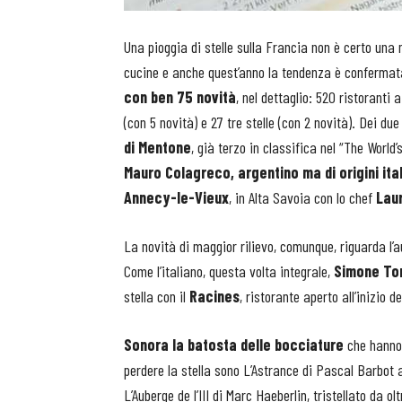
Una pioggia di stelle sulla Francia non è certo una 
cucine e anche quest’anno la tendenza è confermata.
con ben 75 novità
, nel dettaglio: 520 ristoranti 
(con 5 novità) e 27 tre stelle (con 2 novità). Dei due 
di Mentone
, già terzo in classifica nel “The World
Mauro Colagreco, argentino ma di origini ita
Annecy-le-Vieux
, in Alta Savoia con lo chef
Laur
La novità di maggior rilievo, comunque, riguarda l’a
Come l’italiano, questa volta integrale,
Simone To
stella con il
Racines
, ristorante aperto all’inizio d
Sonora la batosta delle bocciature
che hanno 
perdere la stella sono L’Astrance di Pascal Barbot a
L’Auberge de l’III di Marc Haeberlin, tristellato da