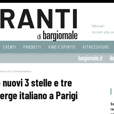
Abbonati
Iscriviti alla n
EVENTI
PRODOTTI
VINO E SPIRITS
ATTREZZATURE
ature-choc. Emerge italiano...
 nuovi 3 stelle e tre
rge italiano a Parigi
S
ra