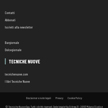
Contatti
Abbonati
Iscriviti alla newsletter
Bargiornale
Dolcegiornale
TECNICHE NUOVE
tecnichenuove.com
I libri Tecniche Nuove
Disclaimer e note legali
Privacy
Cookie Policy
© Tecniche Nuove Spa. Tutti i diritti riservati. Sede legale Via Eritrea 21 - 20157 Milano | Codice