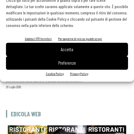
Clicca qui sotto per acconsentire a quanto sopra o per fare scelte
dettagliate. Le tue scelte saranno applicate solamente a questo sito. È possibile
modificare le impostazioni in qualsiasi momento, compreso il ritiro del consenso,
utilizzando i pulsanti della Cookie Policy o cliccando sul pulsante di gestione del
GLI ARTICOLI PIÙ LETTI
consenso nella parte inferiore dello schermo.
Sogemi rafforza i servizi per la ristorazione: orario esteso e
Gestisci 1771 fornitori
Per saperne di più su questi scopi
tessera gratuita per i professionisti HoReCa
Accetta
29 Luglio 2026
Aperti per ferie. Buoni indirizzi da Nord a Sud per godersi le
vacanze (o da scorprire se si è in vacanza)
Preferenze
31 Luglio 2026
Recensioni online, Fipe e le associazioni del turismo chiedono
Cookie Policy
Privacy Policy
modifiche alle Linee Guida dell’Antitrust
20 Luglio 2026
EDICOLA WEB