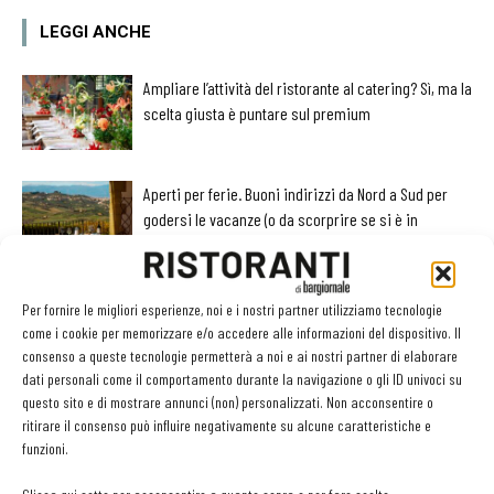
LEGGI ANCHE
Ampliare l’attività del ristorante al catering? Sì, ma la
scelta giusta è puntare sul premium
Aperti per ferie. Buoni indirizzi da Nord a Sud per
godersi le vacanze (o da scorprire se si è in
vacanza)
contenuto sponsorizzato
Sogemi rafforza i servizi per la ristorazione: orario
Per fornire le migliori esperienze, noi e i nostri partner utilizziamo tecnologie
esteso e tessera gratuita per i professionisti
come i cookie per memorizzare e/o accedere alle informazioni del dispositivo. Il
consenso a queste tecnologie permetterà a noi e ai nostri partner di elaborare
HoReCa
dati personali come il comportamento durante la navigazione o gli ID univoci su
questo sito e di mostrare annunci (non) personalizzati. Non acconsentire o
ritirare il consenso può influire negativamente su alcune caratteristiche e
funzioni.