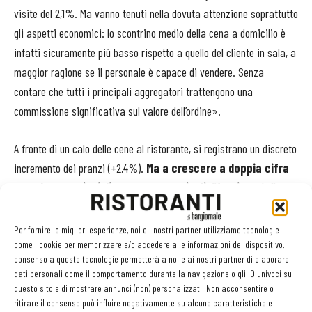
visite del 2,1%. Ma vanno tenuti nella dovuta attenzione soprattutto
gli aspetti economici: lo scontrino medio della cena a domicilio è
infatti sicuramente più basso rispetto a quello del cliente in sala, a
maggior ragione se il personale è capace di vendere. Senza
contare che tutti i principali aggregatori trattengono una
commissione significativa sul valore dell’ordine».
A fronte di un calo delle cene al ristorante, si registrano un discreto
incremento dei pranzi (+2,4%).
Ma a crescere a doppia cifra
sono le occasioni di consumo marginali, “fuori pasto”
: «La
differenza tra bar e ristoranti è sempre più sfumata - spiega
Figura -. E i ristoranti che hanno colto questa tendenza
Per fornire le migliori esperienze, noi e i nostri partner utilizziamo tecnologie
all’ibridazione, allargando la propria offerta a formule come
come i cookie per memorizzare e/o accedere alle informazioni del dispositivo. Il
consenso a queste tecnologie permetterà a noi e ai nostri partner di elaborare
l’aperitivo o il brunch oppure ampliando gli orari di attività oltre le
dati personali come il comportamento durante la navigazione o gli ID univoci su
fasce orarie canoniche, hanno saputo ottenere risultati
questo sito e di mostrare annunci (non) personalizzati. Non acconsentire o
interessanti».
ritirare il consenso può influire negativamente su alcune caratteristiche e