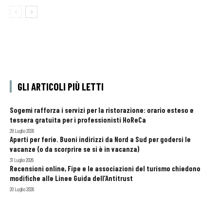
GLI ARTICOLI PIÙ LETTI
Sogemi rafforza i servizi per la ristorazione: orario esteso e
tessera gratuita per i professionisti HoReCa
29 Luglio 2026
Aperti per ferie. Buoni indirizzi da Nord a Sud per godersi le
vacanze (o da scorprire se si è in vacanza)
31 Luglio 2026
Recensioni online, Fipe e le associazioni del turismo chiedono
modifiche alle Linee Guida dell’Antitrust
20 Luglio 2026