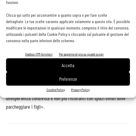
funzioni.
Un altro fenomeno significativo è l’evoluzione della tipologia di
Clicca qui sotto per acconsentire a quanto sopra o per fare scelte
clienti: «Analizzando le visite per fasce d’età - commenta Figura -
dettagliate. Le tue scelte saranno applicate solamente a questo sito. È possibile
modificare le impostazioni in qualsiasi momento, compreso il ritiro del consenso,
emerge come i ristoranti abbiano perso terreno su due target
utilizzando i pulsanti della Cookie Policy o cliccando sul pulsante di gestione del
rilevanti: i millennial da un lato e gli over 50 dall’altro. I primi sono i
consenso nella parte inferiore dello schermo.
clienti di domani, i secondi tra quelli con una capacità di spesa più
Gestisci 1771 fornitori
Per saperne di più su questi scopi
elevata». I motivi? «I giovani, che rappresentano oltre un terzo del
parco clienti del fuori casa - rivela Figura - sono attratti
Accetta
soprattutto dalle catene, che vivono come luoghi più
Preferenze
contemporanei. Nel calo degli over 50 rientra la disaffezione delle
famiglie, che cercano - e spesso non trovano - luoghi dove vivere
Cookie Policy
Privacy Policy
un’esperienza condivisa e non più ristoranti con spazi bimbi dove
parcheggiare i figli».