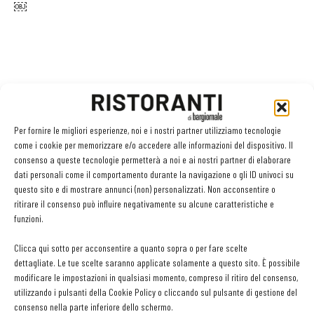
￼
Per fornire le migliori esperienze, noi e i nostri partner utilizziamo tecnologie
Facebook
Twitter
come i cookie per memorizzare e/o accedere alle informazioni del dispositivo. Il
consenso a queste tecnologie permetterà a noi e ai nostri partner di elaborare
dati personali come il comportamento durante la navigazione o gli ID univoci su
questo sito e di mostrare annunci (non) personalizzati. Non acconsentire o
LEGGI ANCHE
ritirare il consenso può influire negativamente su alcune caratteristiche e
funzioni.
Ampliare l’attività del ristorante al catering? Sì, ma la
Clicca qui sotto per acconsentire a quanto sopra o per fare scelte
scelta giusta è puntare sul premium
dettagliate. Le tue scelte saranno applicate solamente a questo sito. È possibile
modificare le impostazioni in qualsiasi momento, compreso il ritiro del consenso,
utilizzando i pulsanti della Cookie Policy o cliccando sul pulsante di gestione del
Aperti per ferie. Buoni indirizzi da Nord a Sud per
consenso nella parte inferiore dello schermo.