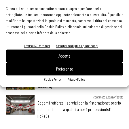
Facebook
Twitter
Clicca qui sotto per acconsentire a quanto sopra o per fare scelte
dettagliate. Le tue scelte saranno applicate solamente a questo sito. È possibile
modificare le impostazioni in qualsiasi momento, compreso il ritiro del consenso,
utilizzando i pulsanti della Cookie Policy o cliccando sul pulsante di gestione del
LEGGI ANCHE
consenso nella parte inferiore dello schermo.
Ampliare l’attività del ristorante al catering? Sì, ma la
Gestisci 1771 fornitori
Per saperne di più su questi scopi
scelta giusta è puntare sul premium
Accetta
Preferenze
Aperti per ferie. Buoni indirizzi da Nord a Sud per
godersi le vacanze (o da scorprire se si è in
Cookie Policy
Privacy Policy
vacanza)
contenuto sponsorizzato
Sogemi rafforza i servizi per la ristorazione: orario
esteso e tessera gratuita per i professionisti
HoReCa