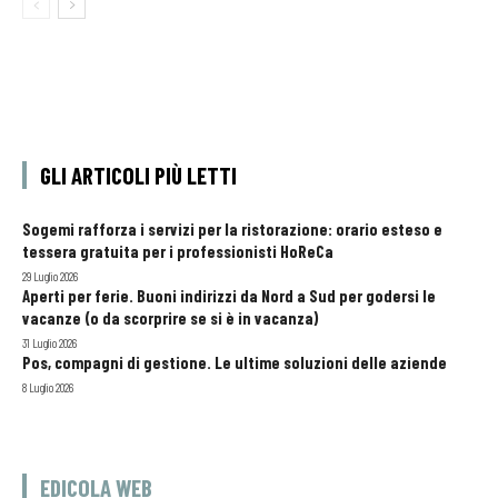
GLI ARTICOLI PIÙ LETTI
Sogemi rafforza i servizi per la ristorazione: orario esteso e
tessera gratuita per i professionisti HoReCa
29 Luglio 2026
Aperti per ferie. Buoni indirizzi da Nord a Sud per godersi le
vacanze (o da scorprire se si è in vacanza)
31 Luglio 2026
Pos, compagni di gestione. Le ultime soluzioni delle aziende
8 Luglio 2026
EDICOLA WEB