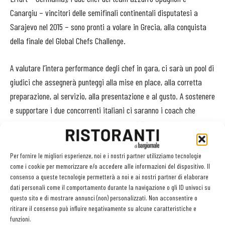
Canargiu – vincitori delle semifinali continentali disputatesi a
Sarajevo nel 2015 – sono pronti a volare in Grecia, alla conquista
della finale del Global Chefs Challenge.
A valutare l’intera performance degli chef in gara, ci sarà un pool di
giudici che assegnerà punteggi alla mise en place, alla corretta
preparazione, al servizio, alla presentazione e al gusto. A sostenere
e supportare i due concorrenti italiani ci saranno i coach che
hanno seguito la loro preparazione, lo chef Pierluca Ardito per
Spagnoli e gli chef Francesco Gotti e Gaetano Ragunì per Canargiu,
insieme al Team Manager della Nazionale Italiana Cuochi Daniele
Per fornire le migliori esperienze, noi e i nostri partner utilizziamo tecnologie
Caldarulo.
come i cookie per memorizzare e/o accedere alle informazioni del dispositivo. Il
consenso a queste tecnologie permetterà a noi e ai nostri partner di elaborare
dati personali come il comportamento durante la navigazione o gli ID univoci su
questo sito e di mostrare annunci (non) personalizzati. Non acconsentire o
ritirare il consenso può influire negativamente su alcune caratteristiche e
funzioni.