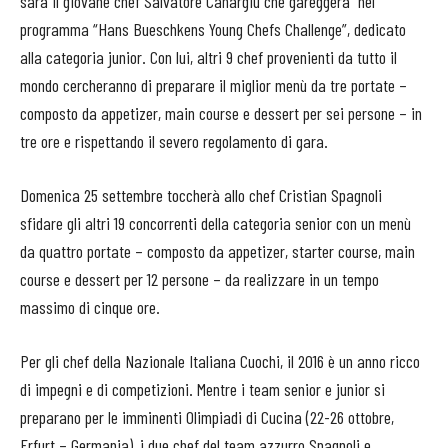
sarà il giovane chef Salvatore Canargiu che gareggerà nel
programma “Hans Bueschkens Young Chefs Challenge”, dedicato
alla categoria junior. Con lui, altri 9 chef provenienti da tutto il
mondo cercheranno di preparare il miglior menù da tre portate –
composto da appetizer, main course e dessert per sei persone – in
tre ore e rispettando il severo regolamento di gara.
Domenica 25 settembre toccherà allo chef Cristian Spagnoli
sfidare gli altri 19 concorrenti della categoria senior con un menù
da quattro portate – composto da appetizer, starter course, main
course e dessert per 12 persone – da realizzare in un tempo
massimo di cinque ore.
Per gli chef della Nazionale Italiana Cuochi, il 2016 è un anno ricco
di impegni e di competizioni. Mentre i team senior e junior si
preparano per le imminenti Olimpiadi di Cucina (22-26 ottobre,
Erfurt – Germania), i due chef del team azzurro Spagnoli e