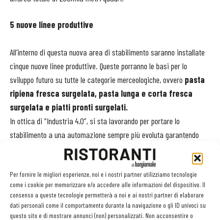
5 nuove linee produttive
All’interno di questa nuova area di stabilimento saranno installate
cinque nuove linee produttive. Queste porranno le basi per lo
sviluppo futuro su tutte le categorie merceologiche, ovvero
pasta
ripiena fresca surgelata, pasta lunga e corta fresca
surgelata e piatti pronti surgelati.
In ottica di “Industria 4.0”, si sta lavorando per portare lo
stabilimento a una automazione sempre più evoluta garantendo
sempre l’alta qualità dei prodotti, una caratteristica distintiva
riconosciuta a livello internazionale.
Per fornire le migliori esperienze, noi e i nostri partner utilizziamo tecnologie
come i cookie per memorizzare e/o accedere alle informazioni del dispositivo. Il
Il prossimo biennio
consenso a queste tecnologie permetterà a noi e ai nostri partner di elaborare
dati personali come il comportamento durante la navigazione o gli ID univoci su
A livello commerciale il focus del prossimo biennio si concentrerà
questo sito e di mostrare annunci (non) personalizzati. Non acconsentire o