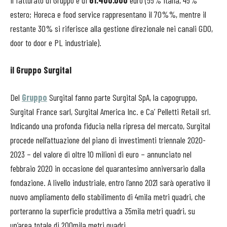
Il fatturato di Gruppo è di
61.400.000
euro (55% Italia, 45%
estero; Horeca e food service rappresentano il 70%%, mentre il
restante 30% si riferisce alla gestione direzionale nei canali GDO,
door to door e PL industriale).
il Gruppo Surgital
Del
Gruppo
Surgital fanno parte Surgital SpA, la capogruppo,
Surgital France sarl, Surgital America Inc. e Ca’ Pelletti Retail srl.
Indicando una profonda fiducia nella ripresa del mercato, Surgital
procede nell’attuazione del piano di investimenti triennale 2020-
2023 – del valore di oltre 10 milioni di euro – annunciato nel
febbraio 2020 in occasione del quarantesimo anniversario dalla
fondazione. A livello industriale, entro l’anno 2021 sarà operativo il
nuovo ampliamento dello stabilimento di 4mila metri quadri, che
porteranno la superficie produttiva a 35mila metri quadri, su
un’area totale di 200mila metri quadri.