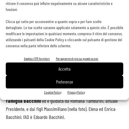
ritirare il consenso può influire negativamente su alcune caratteristiche e
sempre nel canale food service – core business dell’azienda.
Si
funzioni.
amplierà il presidio in Europa
, ma guardando da vicino i
mercati target più interessanti come USA, Canada, alcune aeree del
Clicca qui sotto per acconsentire a quanto sopra o per fare scelte
dettagliate. Le tue scelte saranno applicate solamente a questo sito. È possibile
Far East. Con l’obiettivo di essere sempre più una azienda
modificare le impostazioni in qualsiasi momento, compreso il ritiro del consenso,
multicanale, proseguirà infine l’allargamento della linea “Piacere
utilizzando i pulsanti della Cookie Policy o cliccando sul pulsante di gestione del
Mio”. Si tratta del primo brand di Surgital dedicato ai piatti pronti e
consenso nella parte inferiore dello schermo.
sughi surgelati per il consumatore finale, presente da due anni in
Gestisci 1771 fornitori
Per saperne di più su questi scopi
gdo.
Accetta
Un'azienda italiana
Preferenze
Fondata nel 1980, Surgital
è controllata interamente dalla
Cookie Policy
Privacy Policy
famiglia Bacchini
ed è guidata da Romana Tamburini, attuale
Presidente, e dai figli Massimiliano (nella foto), Elena ed Enrica
Bacchini; l’AD è Edoardo Bacchini.