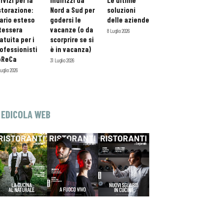
rvizi per la
indirizzi da
Le ultime
storazione:
Nord a Sud per
soluzioni
ario esteso
godersi le
delle aziende
tessera
vacanze (o da
8 Luglio 2026
atuita per i
scorprire se si
ofessionisti
è in vacanza)
oReCa
31 Luglio 2026
Luglio 2026
EDICOLA WEB