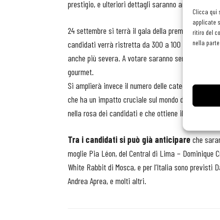
prestigio, e ulteriori dettagli saranno annunciati n
Clicca qui 
applicate s
24 settembre si terrà il gala della premiazione. An
ritiro del 
nella parte
candidati verrà ristretta da 300 a 100 candidati, 
anche più severa. A votare saranno sempre professio
gourmet.
Si amplierà invece il numero delle categorie premiat
che ha un impatto cruciale sul mondo della gastron
nella rosa dei candidati e che ottiene il punteggio pi
Tra i candidati si può già anticipare
che sarann
moglie Pia Léon, del Central di Lima – Dominique Cr
White Rabbit di Mosca, e per l’Italia sono previsti D
Andrea Aprea, e molti altri.