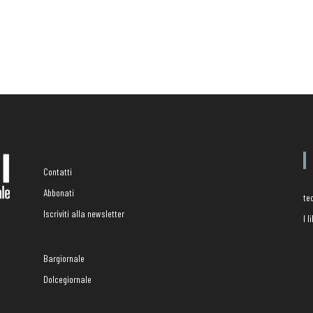
Contatti
Abbonati
te
Iscriviti alla newsletter
I 
Bargiornale
Dolcegiornale