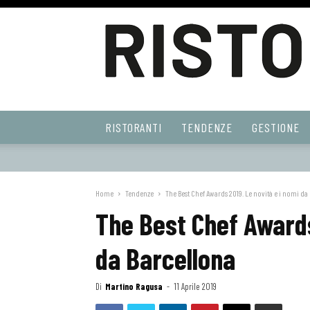
Ristoranti
RISTORANTI
TENDENZE
GESTIONE
Web
Home
Tendenze
The Best Chef Awards 2019. Le novità e i nomi da
The Best Chef Awards
da Barcellona
Di
Martino Ragusa
-
11 Aprile 2019