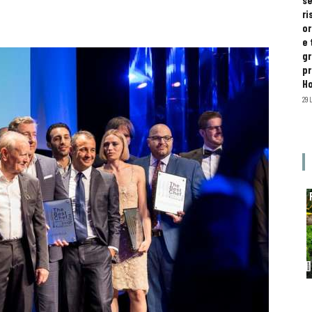
se
ri
or
e 
gr
pr
H
29 