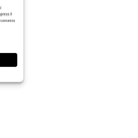
o
preso il
el consenso