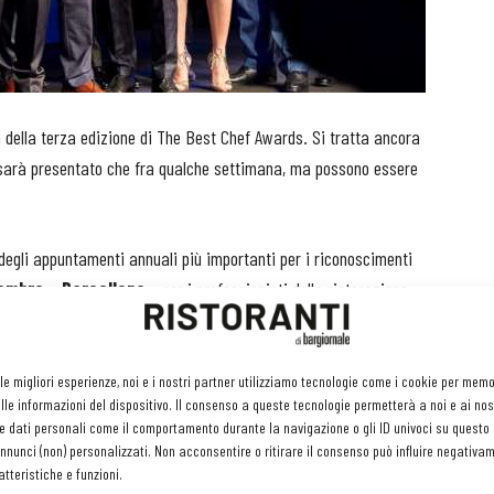
à della terza edizione di The Best Chef Awards. Si tratta ancora
n sarà presentato che fra qualche settimana, ma possono essere
o degli appuntamenti annuali più importanti per i riconoscimenti
tembre
a
Barcellona
e per i professionisti della ristorazione
 accade nel mondo globale dell’alta cucina.
. L’evento principale del 23 settembre sarà il convegno “
Food
 le migliori esperienze, noi e i nostri partner utilizziamo tecnologie come i cookie per mem
le informazioni del dispositivo. Il consenso a queste tecnologie permetterà a noi e ai nos
 scienza e gastronomia e che vedrà il coinvolgimento di chef e
e dati personali come il comportamento durante la navigazione o gli ID univoci su questo s
e tra buona tavola e cervello? Perché alcuni sapori sono preferiti
nunci (non) personalizzati. Non acconsentire o ritirare il consenso può influire negativa
ne la scelta degli alimenti? I nomi dei partecipanti, di sicuro
tteristiche e funzioni.