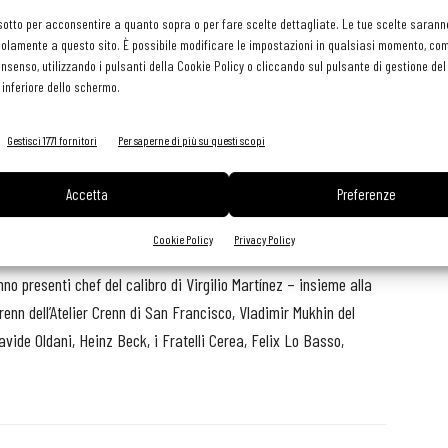
ei prossimi mesi.
sotto per acconsentire a quanto sopra o per fare scelte dettagliate. Le tue scelte sarann
olamente a questo sito. È possibile modificare le impostazioni in qualsiasi momento, com
che questa con un'importante novità, perché la rosa dei
consenso, utilizzando i pulsanti della Cookie Policy o cliccando sul pulsante di gestione d
 inferiore dello schermo.
operazione che renderà la procedura di voto più semplice ma
nisti del settore, come chef, sommelier, giornalisti, fotografi a
Gestisci 1771 fornitori
Per saperne di più su questi scopi
e con due nuovi trofei: il
“Legend Award"
che premia lo chef
Accetta
Preferenze
omia, e il premio
“New Entry”
riservato allo chef che esordisce
ù alto.
Cookie Policy
Privacy Policy
o presenti chef del calibro di Virgilio Martínez – insieme alla
enn dell’Atelier Crenn di San Francisco, Vladimir Mukhin del
avide Oldani, Heinz Beck, i Fratelli Cerea, Felix Lo Basso,