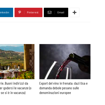
inkedin
Pinterest
Email
rie. Buoni indirizzi da
Export del vino in frenata: dazi Usa e
er godersi le vacanze (o
domanda debole pesano sulle
 se si è in vacanza)
denominazioni europee