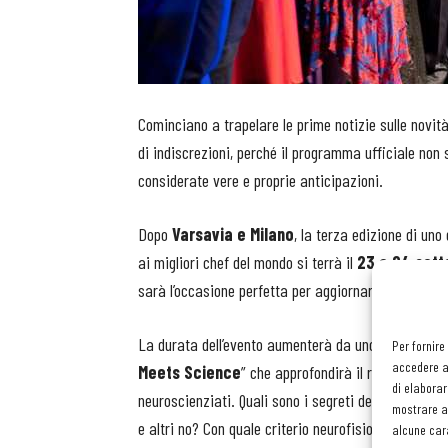
Cominciano a trapelare le prime notizie sulle novit
di indiscrezioni, perché il programma ufficiale no
considerate vere e proprie anticipazioni.
Dopo
Varsavia e Milano
, la terza edizione di un
ai migliori chef del mondo si terrà il
23 e 24 set
sarà l’occasione perfetta per aggiornarsi su ciò che
La durata dell’evento aumenterà da uno a due giorni
Per fornire
accedere al
Meets Science
” che approfondirà il rapporto tra
di elaborar
neuroscienziati. Quali sono i segreti della relazion
mostrare an
e altri no? Con quale criterio neurofisiologico avvie
alcune cara