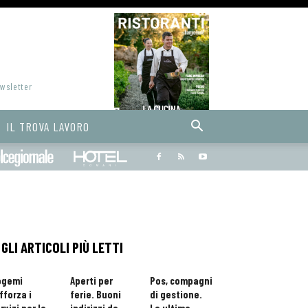
ewsletter
IL TROVA LAVORO
Bargiornale
dolcegiornale
Hoteldomani
GLI ARTICOLI PIÙ LETTI
ogemi
Aperti per
Pos, compagni
fforza i
ferie. Buoni
di gestione.