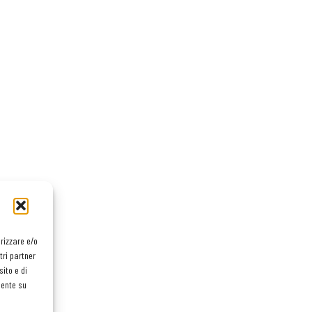
orizzare e/o
tri partner
ito e di
mente su