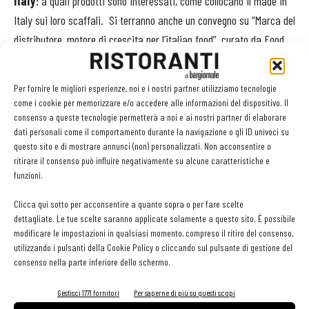
Italy
:
a quali prodotti sono interessati, come collocano il made in
Italy sui loro scaffali. Si terranno anche un convegno su “Marca del
distributore, motore di crescita per l’italian food”, curato da Food
Magazine e il workshop “Retail Info & Design del negozio futuro”, in
collaborazione con Celfa e RetailWatch.it sulle soluzioni e
Per fornire le migliori esperienze, noi e i nostri partner utilizziamo tecnologie
tecnologie abilitanti per l'evoluzione della shopping experience.
come i cookie per memorizzare e/o accedere alle informazioni del dispositivo. Il
consenso a queste tecnologie permetterà a noi e ai nostri partner di elaborare
dati personali come il comportamento durante la navigazione o gli ID univoci su
L’edizione 2016 di “
Pianeta Nutrizione
” si terrà il
12 maggio
,
questo sito e di mostrare annunci (non) personalizzati. Non acconsentire o
dalle 9,30 alle 17, con un convegno intitolato “
Alimenti: miti e
ritirare il consenso può influire negativamente su alcune caratteristiche e
controversie
”, dedicato a due tematiche molto dibattute:
gluten
funzioni.
sensitivity e i lipidi negli alimenti.
Clicca qui sotto per acconsentire a quanto sopra o per fare scelte
dettagliate. Le tue scelte saranno applicate solamente a questo sito. È possibile
Informazioni dettagliate sui nuovi prodotti saranno disponibili sul
modificare le impostazioni in qualsiasi momento, compreso il ritiro del consenso,
sito
Cibus.it
a partire dal 6 maggio.
utilizzando i pulsanti della Cookie Policy o cliccando sul pulsante di gestione del
consenso nella parte inferiore dello schermo.
Gestisci 1771 fornitori
Per saperne di più su questi scopi