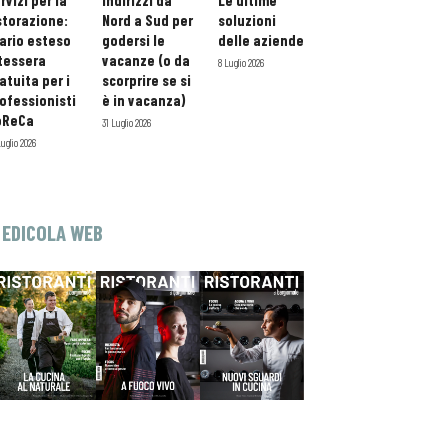
rvizi per la
indirizzi da
Le ultime
storazione:
Nord a Sud per
soluzioni
ario esteso
godersi le
delle aziende
tessera
vacanze (o da
8 Luglio 2026
atuita per i
scorprire se si
ofessionisti
è in vacanza)
oReCa
31 Luglio 2026
Luglio 2026
EDICOLA WEB