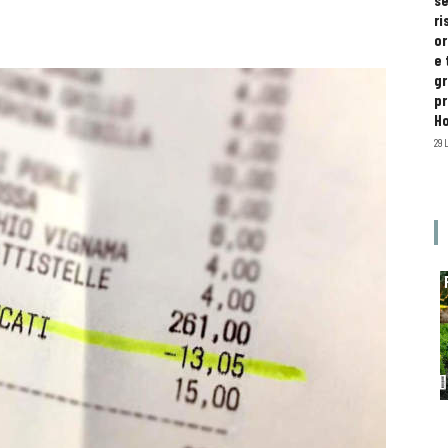
se
ri
or
e 
gr
pr
H
29 