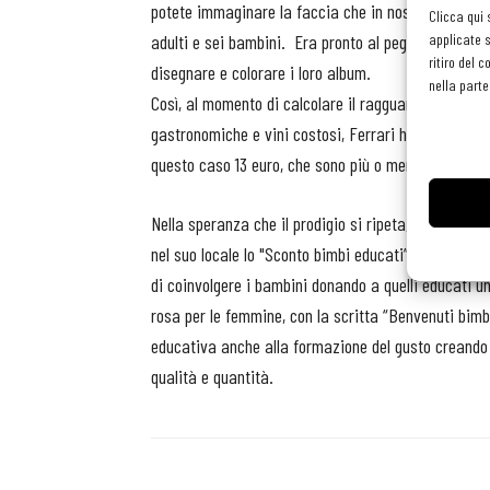
potete immaginare la faccia che in nostro Antonio d
Clicca qui 
adulti e sei bambini. Era pronto al peggio, invece il
applicate s
ritiro del 
disegnare e colorare i loro album.
nella parte
Così, al momento di calcolare il ragguardevole cont
gastronomiche e vini costosi, Ferrari ha pensato di 
questo caso 13 euro, che sono più o meno il costo de
Nella speranza che il prodigio si ripeta, Antonio Fer
nel suo locale lo "Sconto bimbi educati” a favore di
di coinvolgere i bambini donando a quelli educati u
rosa per le femmine, con la scritta “Benvenuti bimbi
educativa anche alla formazione del gusto creando
qualità e quantità.