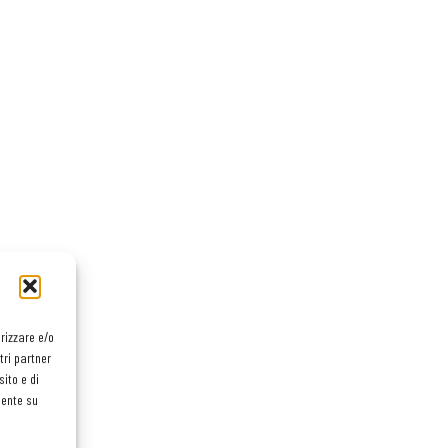
orizzare e/o
tri partner
ito e di
mente su