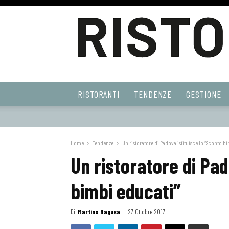
Ristoranti
RISTORANTI
TENDENZE
GESTIONE
Web
Home
Tendenze
Un ristoratore di Padova istituisce lo “Sconto b
Un ristoratore di Pad
bimbi educati”
Di
Martino Ragusa
-
27 Ottobre 2017