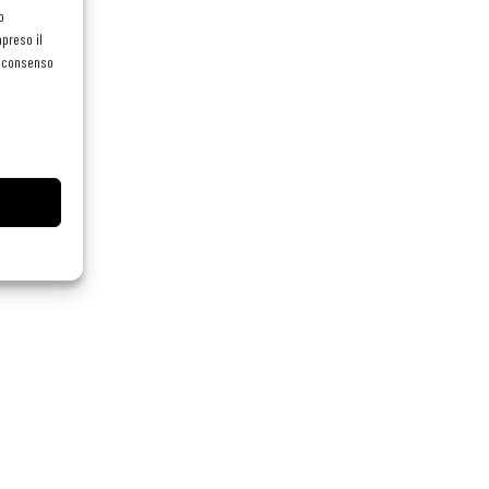
o
preso il
el consenso