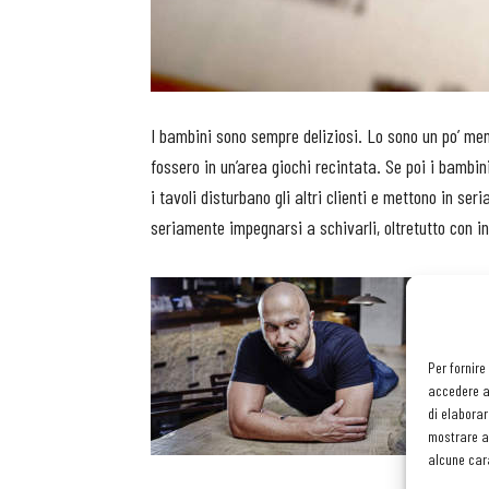
I bambini sono sempre deliziosi. Lo sono un po’ meno
fossero in un’area giochi recintata. Se poi i bambini
i tavoli disturbano gli altri clienti e mettono in seri
seriamente impegnarsi a schivarli, oltretutto con i
Per fornire
accedere al
di elaborar
mostrare an
alcune cara