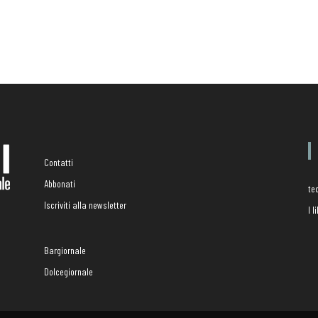
Contatti
Abbonati
te
Iscriviti alla newsletter
I 
Bargiornale
Dolcegiornale