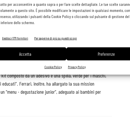
eve aver fatto quando ha visto entrare nel suo locale quattro
sotto per acconsentire a quanto sopra o per fare scelte dettagliate. Le tue scelte sarann
 miracolo: i piccoli sono rimasti seduti ai loro posti, impegnati a
olamente a questo sito. È possibile modificare le impostazioni in qualsiasi momento, com
consenso, utilizzando i pulsanti della Cookie Policy o cliccando sul pulsante di gestione d
 inferiore dello schermo.
o di 262 euro, cifra raggiunta grazie al consumo di specialità
inserire nello scontrino lo
"Sconto bimbi educati
" del 5 %, in
Gestisci 1771 fornitori
Per saperne di più su questi scopi
i coperti.
Accetta
Preferenze
rari ha deciso trasformato l’esperimento in regola e ha istituito
 tutti i genitori meritevoli. L’oste-pedagogista ha anche deciso
Cookie Policy
Privacy Policy
n kit composto da un adesivo e una spilla, verde per i maschi,
 educati”. Ferrari, inoltre, ha allargato la sua mission
 un “menu - degustazione junior”, adeguato ai bambini per