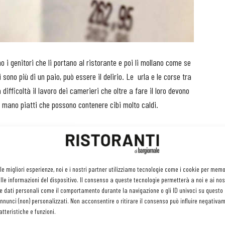
 i genitori che li portano al ristorante e poi li mollano come se
 sono più di un paio, può essere il delirio. Le urla e le corse tra
a difficoltà il lavoro dei camerieri che oltre a fare il loro devono
n mano piatti che possono contenere cibi molto caldi.
Di quanto i bambini possano essere mine vaganti se n’è
accorto
Antonio Ferrari
, gestore dell’enoteca Ferrari di via
Umberto I a Padova, quando ha deciso di tenere aperto la
 le migliori esperienze, noi e i nostri partner utilizziamo tecnologie come i cookie per mem
domenica a pranzo, quando si realizza il picco della presenza
le informazioni del dispositivo. Il consenso a queste tecnologie permetterà a noi e ai nos
infantile nei luoghi di ristoro.
e dati personali come il comportamento durante la navigazione o gli ID univoci su questo s
Dopo avere sperimentato varie visite di famiglie del
nunci (non) personalizzati. Non acconsentire o ritirare il consenso può influire negativa
tteristiche e funzioni.
genere “genitori disinteressati ai loro bambini indiavolati”,