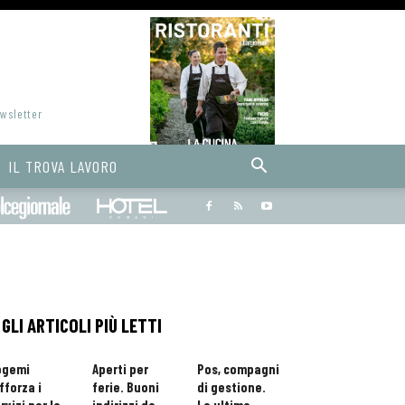
ewsletter
IL TROVA LAVORO
Bargiornale
dolcegiornale
Hoteldomani
GLI ARTICOLI PIÙ LETTI
ogemi
Aperti per
Pos, compagni
fforza i
ferie. Buoni
di gestione.