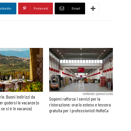
inkedin
Pinterest
Email
contenuto sponsorizzato
rie. Buoni indirizzi da
Sogemi rafforza i servizi per la
er godersi le vacanze (o
ristorazione: orario esteso e tessera
 se si è in vacanza)
gratuita per i professionisti HoReCa