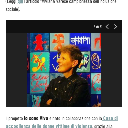
(Leggi
qui
l'articolo "Viviana Varese campionessa dell’inclusione
sociale).
1
di 5
ll progetto
Io sono Viva
è nato in collaborazione con la
Casa di
accoglienza delle donne vittime di violenza
, grazie alla