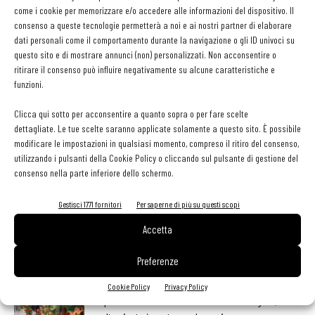
accoglienza delle donne vittime di violenza.
come i cookie per memorizzare e/o accedere alle informazioni del dispositivo. Il
consenso a queste tecnologie permetterà a noi e ai nostri partner di elaborare
dati personali come il comportamento durante la navigazione o gli ID univoci su
Per la realizzazione di questo progetto, la chef ha ottenuto anche
questo sito e di mostrare annunci (non) personalizzati. Non acconsentire o
un finanziamento di 25mila dollari dai World’s 50 Best Restaurants.
ritirare il consenso può influire negativamente su alcune caratteristiche e
funzioni.
Clicca qui sotto per acconsentire a quanto sopra o per fare scelte
TAG
io sono viva
viviana Varese
dettagliate. Le tue scelte saranno applicate solamente a questo sito. È possibile
modificare le impostazioni in qualsiasi momento, compreso il ritiro del consenso,
utilizzando i pulsanti della Cookie Policy o cliccando sul pulsante di gestione del
consenso nella parte inferiore dello schermo.
Facebook
Twitter
Linkedin
Gestisci 1771 fornitori
Per saperne di più su questi scopi
Accetta
Preferenze
LEGGI ANCHE
Cookie Policy
Privacy Policy
Ampliare l’attività del ristorante al catering? Sì, ma la