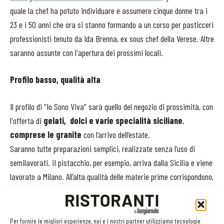
quale la chef ha potuto individuare e assumere cinque donne tra i
23 e i 50 anni che ora si stanno formando a un corso per pasticceri
professionisti tenuto da Ida Brenna, ex sous chef della Verese. Altre
saranno assunte con l'apertura dei prossimi locali.
Profilo basso, qualità alta
Il profilo di “Io Sono Viva” sarà quello del negozio di prossimità, con
l'offerta di
gelati, dolci e varie specialità siciliane
,
comprese le granite
con l’arrivo dell’estate.
Saranno tutte preparazioni semplici, realizzate senza l’uso di
semilavorati. iI pistacchio, per esempio, arriva dalla Sicilia e viene
lavorato a Milano. All’alta qualità delle materie prime corrispondono,
però, prezzi contenuti. Per quanto riguarda il gelato, un gusto
costerà 2,50 euro, due gusti 3 euro e tre gusti 4 euro. Per ogni chilo
di gelato venduto Io Sono Viva devolverà 1 euro alla Casa di
Per fornire le migliori esperienze, noi e i nostri partner utilizziamo tecnologie