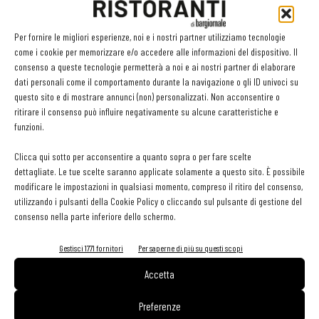
verdure, ricco di fibre, rallentiamo l’assorbimento dei carboidrati. Per
condire è preferibile utilizzare l’olio extravergine d’oliva o tuttalpiù
Per fornire le migliori esperienze, noi e i nostri partner utilizziamo tecnologie
come i cookie per memorizzare e/o accedere alle informazioni del dispositivo. Il
altri oli vegetali estratti a freddo. Evitare o ridurre al massimo i grassi
consenso a queste tecnologie permetterà a noi e ai nostri partner di elaborare
animali. In merito allo zucchero, è difficile immaginare un dessert
dati personali come il comportamento durante la navigazione o gli ID univoci su
senza! Eppure sostituendolo con il miele, a parità di quantità, abbiamo
questo sito e di mostrare annunci (non) personalizzati. Non acconsentire o
ritirare il consenso può influire negativamente su alcune caratteristiche e
maggiore potere dolcificante con un taglio del 30 per cento delle
funzioni.
calorie. Se utilizziamo come sostitutivo il succo d’agave o il fruttosio
otteniamo un piatto ancora meno calorico.
Clicca qui sotto per acconsentire a quanto sopra o per fare scelte
dettagliate. Le tue scelte saranno applicate solamente a questo sito. È possibile
modificare le impostazioni in qualsiasi momento, compreso il ritiro del consenso,
3) Un paio di ricette gustose che secondo lei potrebbero
utilizzando i pulsanti della Cookie Policy o cliccando sul pulsante di gestione del
essere inserite nel menù natalizio, realizzate senza
consenso nella parte inferiore dello schermo.
l’aggiunta di sale, grassi e zucchero?
Gestisci 1771 fornitori
Per saperne di più su questi scopi
Come primo piatto proporrei tortellini con zucca, cacao amaro e
Accetta
zenzero, che sono tre ingredienti riconosciuti come salvavita; in
Preferenze
seconda portata, delle noci di capesante su un letto di crema al