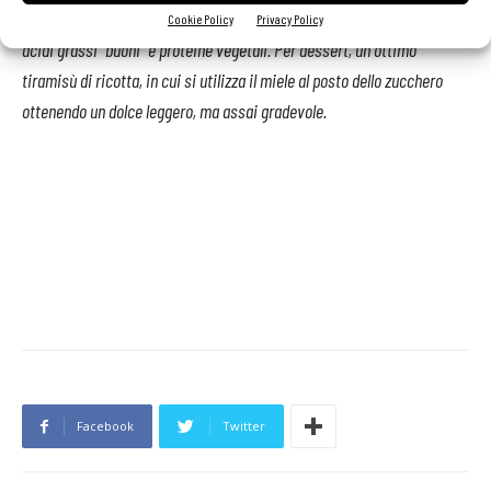
pistacchio, che è un altro ingrediente positivo per la salute, ricco di
Cookie Policy
Privacy Policy
acidi grassi “buoni” e proteine vegetali. Per dessert, un ottimo
tiramisù di ricotta, in cui si utilizza il miele al posto dello zucchero
ottenendo un dolce leggero, ma assai gradevole.
Facebook
Twitter