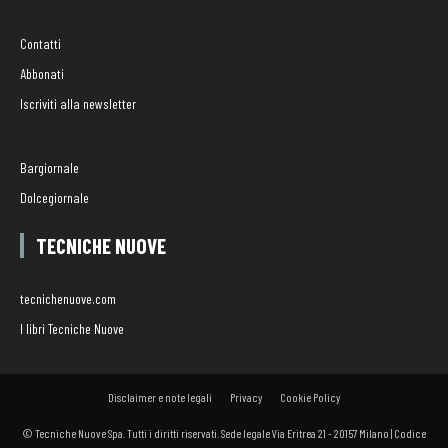
Contatti
Abbonati
Iscriviti alla newsletter
Bargiornale
Dolcegiornale
TECNICHE NUOVE
tecnichenuove.com
I libri Tecniche Nuove
Disclaimer e note legali
Privacy
Cookie Policy
© Tecniche Nuove Spa. Tutti i diritti riservati. Sede legale Via Eritrea 21 - 20157 Milano | Codice