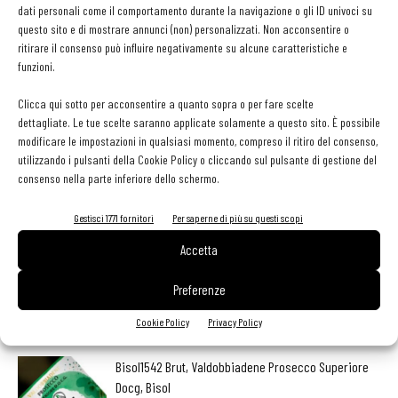
dati personali come il comportamento durante la navigazione o gli ID univoci su
questo sito e di mostrare annunci (non) personalizzati. Non acconsentire o
ritirare il consenso può influire negativamente su alcune caratteristiche e
TAG
Baglio di Pianetto
Moscato
Ra’is Essenza 2016
funzioni.
Clicca qui sotto per acconsentire a quanto sopra o per fare scelte
dettagliate. Le tue scelte saranno applicate solamente a questo sito. È possibile
modificare le impostazioni in qualsiasi momento, compreso il ritiro del consenso,
Facebook
Twitter
utilizzando i pulsanti della Cookie Policy o cliccando sul pulsante di gestione del
consenso nella parte inferiore dello schermo.
Gestisci 1771 fornitori
Per saperne di più su questi scopi
LEGGI ANCHE
Accetta
Export del vino in frenata: dazi Usa e domanda
Preferenze
debole pesano sulle denominazioni europee
Cookie Policy
Privacy Policy
Bisol1542 Brut, Valdobbiadene Prosecco Superiore
Docg, Bisol