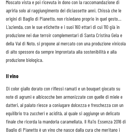
Moscato vista e poi ricevuta in dono con la raccomandazione di
aprirla solo al raggiungimento dei diciassette anni. Chissà che le
origini di Baglio di Pianetto, non risiedano proprio in quel gesto...
L’azienda, con le sue etichette e i suoi 160 ettari di cui 110 già in
produzione nei due terroir complementari di Santa Cristina Gela e
della Val di Noto, si propone al mercato con una produzione vinicola
di alto spessore da sempre improntata alla sostenibilità e alla
produzione biologica.
Il vino
Di color giallo dorato con riflessi ramati e un bouquet giocato su
note di agrumi e albicocche ben armonizzate con quelle di miele e
datteri, al palato riesce a coniugare dolcezza e freschezza con un
equilibrio tra zuccheri e acidità, al quale si aggiunge un delicato
finale che ricorda la mandorla caramellata. Il Ra’is Essenza 2016 di
Baglio di Pianetto è un vino che nasce dalla cura che meritano i