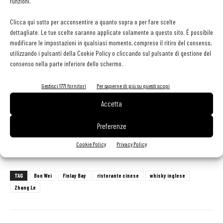
funzioni.
esempio, presto la "Zhang Le Selection" si arricchirà di un whiskey
particolare proveniente da una distilleria irlandese. Ovviamente,
Clicca qui sotto per acconsentire a quanto sopra o per fare scelte
quello degli imbottigliamenti è un business a due vie che impatta
dettagliate. Le tue scelte saranno applicate solamente a questo sito. È possibile
modificare le impostazioni in qualsiasi momento, compreso il ritiro del consenso,
non solo sul mio locale, ma anche sul mercato cinese dove i miei
utilizzando i pulsanti della Cookie Policy o cliccando sul pulsante di gestione del
whisky e i distillati di qualità in genere sono sempre più ricercati.
consenso nella parte inferiore dello schermo.
Inoltre, non escludo, di poter proporre le mie selezioni ad altri locali,
Gestisci 1771 fornitori
Per saperne di più su questi scopi
ad esempio a Milano sono già presenti al Bob, noto cocktail bar
milanese all'Isola, e mi piacerebbe aprire un giorno a Shanghai un
Accetta
whisky e cigar club».
Preferenze
Cookie Policy
Privacy Policy
TAG
Bon Wei
Finlay Bay
ristorante cinese
whisky inglese
Zhang Le