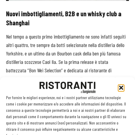
Nuovi imbottigliamenti, B2B e un whisky club a
Shanghai
Nel tempo a questo primo imbottigliamento ne sono infatti seguiti
altri quattro, tre sempre da botti selezionate nella distilleria dello
Yorkshire, e un ultimo da un Bourbon cask della ben più famosa
distilleria scozzese Caol Ila. Se la prima release è stata
battezzata “Bon Wei Selection” e dedicata al ristorante di
proprietà, le successive sono diventate “Zhang Le Selection”,
perché vogliono rappresentare l’identità del loro proprietario-
selezionatore che non nasconde di avere diversi progetti a
Per fornire le migliori esperienze, noi e i nostri partner utilizziamo tecnologie
riguardo: «Frequento il mondo del whisky da oltre 15 anni - spiega
come i cookie per memorizzare e/o accedere alle informazioni del dispositivo. Il
consenso a queste tecnologie permetterà a noi e ai nostri partner di elaborare
Le a
Ristoranti
- e conto a breve di continuare ad espandere la mia
dati personali come il comportamento durante la navigazione o gli ID univoci su
selezione personale di malti che propongo al Bon Wei con nuovi
questo sito e di mostrare annunci (non) personalizzati. Non acconsentire o
imbottigliamenti di whisky artigianali a produzione limitata. Ad
ritirare il consenso può influire negativamente su alcune caratteristiche e