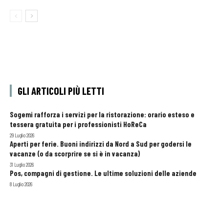
GLI ARTICOLI PIÙ LETTI
Sogemi rafforza i servizi per la ristorazione: orario esteso e
tessera gratuita per i professionisti HoReCa
29 Luglio 2026
Aperti per ferie. Buoni indirizzi da Nord a Sud per godersi le
vacanze (o da scorprire se si è in vacanza)
31 Luglio 2026
Pos, compagni di gestione. Le ultime soluzioni delle aziende
8 Luglio 2026