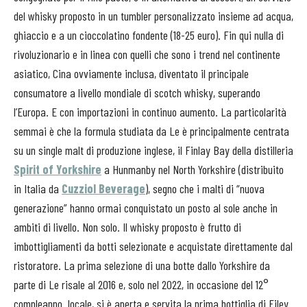
del whisky proposto in un tumbler personalizzato insieme ad acqua,
ghiaccio e a un cioccolatino fondente (18-25 euro). Fin qui nulla di
rivoluzionario e in linea con quelli che sono i trend nel continente
asiatico, Cina ovviamente inclusa, diventato il principale
consumatore a livello mondiale di scotch whisky, superando
l’Europa. E con importazioni in continuo aumento. La particolarità
semmai è che la formula studiata da Le è principalmente centrata
su un single malt di produzione inglese, il Finlay Bay della distilleria
Spirit of Yorkshire
a Hunmanby nel North Yorkshire (distribuito
in Italia da
Cuzziol Beverage
), segno che i malti di “nuova
generazione” hanno ormai conquistato un posto al sole anche in
ambiti di livello. Non solo. Il whisky proposto è frutto di
imbottigliamenti da botti selezionate e acquistate direttamente dal
ristoratore. La prima selezione di una botte dallo Yorkshire da
parte di Le risale al 2016 e, solo nel 2022, in occasione del 12°
compleanno locale, si è aperta e servita la prima bottiglia di Filey