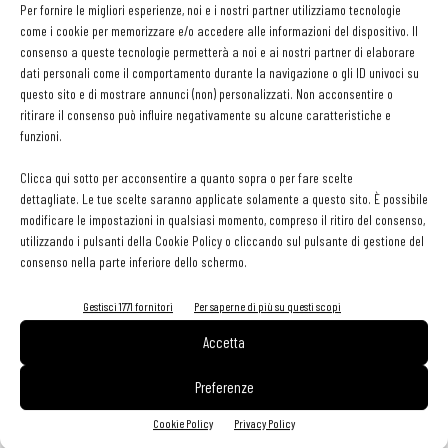
Per fornire le migliori esperienze, noi e i nostri partner utilizziamo tecnologie
all'interno dei ristoranti. «Si possono studiare iniziative speciali
come i cookie per memorizzare e/o accedere alle informazioni del dispositivo. Il
con i produttori - afferma Bruni - che combinino conoscenza ed
consenso a queste tecnologie permetterà a noi e ai nostri partner di elaborare
dati personali come il comportamento durante la navigazione o gli ID univoci su
esperienza: una serata di degustazione con un menu studiato
questo sito e di mostrare annunci (non) personalizzati. Non acconsentire o
apposta permette di creare un evento (e di comunicarlo bene), di
ritirare il consenso può influire negativamente su alcune caratteristiche e
ottenere forniture a condizioni più vantaggiose e di vendere di
funzioni.
più».
Clicca qui sotto per acconsentire a quanto sopra o per fare scelte
dettagliate. Le tue scelte saranno applicate solamente a questo sito. È possibile
modificare le impostazioni in qualsiasi momento, compreso il ritiro del consenso,
utilizzando i pulsanti della Cookie Policy o cliccando sul pulsante di gestione del
consenso nella parte inferiore dello schermo.
Facebook
Twitter
Gestisci 1771 fornitori
Per saperne di più su questi scopi
Accetta
Preferenze
LEGGI ANCHE
Cookie Policy
Privacy Policy
Export del vino in frenata: dazi Usa e domanda