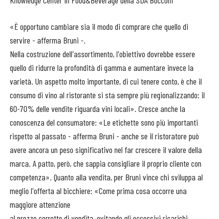
Knowledge Center in Food&Beverage della SDA Bocconi
«È opportuno cambiare sia il modo di comprare che quello di
servire - afferma Bruni -.
Nella costruzione dell'assortimento, l'obiettivo dovrebbe essere
quello di ridurre la profondità di gamma e aumentare invece la
varietà. Un aspetto molto importante, di cui tenere conto, è che il
consumo di vino al ristorante si sta sempre più regionalizzando: il
60-70% delle vendite riguarda vini locali». Cresce anche la
conoscenza del consumatore: «Le etichette sono più importanti
rispetto al passato - afferma Bruni - anche se il ristoratore può
avere ancora un peso significativo nel far crescere il valore della
marca. A patto, però, che sappia consigliare il proprio cliente con
competenza». Quanto alla vendita, per Bruni vince chi sviluppa al
meglio l'offerta al bicchiere: «Come prima cosa occorre una
maggiore attenzione
al prezzo corretto di vendita, evitando gli eccessivi ricarichi,