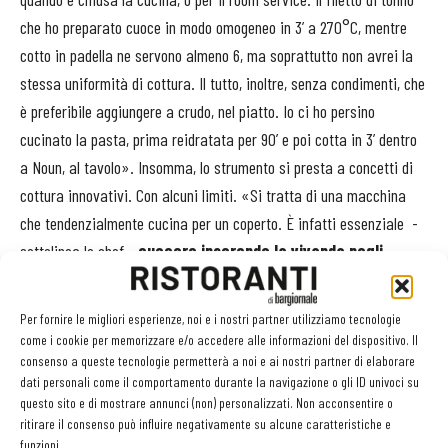
che ho preparato cuoce in modo omogeneo in 3’ a 270°C, mentre
cotto in padella ne servono almeno 6, ma soprattutto non avrei la
stessa uniformità di cottura. Il tutto, inoltre, senza condimenti, che
è preferibile aggiungere a crudo, nel piatto. Io ci ho persino
cucinato la pasta, prima reidratata per 90’ e poi cotta in 3’ dentro
a Noun, al tavolo». Insomma, lo strumento si presta a concetti di
cottura innovativi. Con alcuni limiti. «Si tratta di una macchina
che tendenzialmente cucina per un coperto. È infatti essenziale -
sottolinea lo chef -
cuocere inserendo la vivanda negli
appositi sacchetti teflonati
(reperibili anche nella grande
distribuzione), ma che l’azienda ha realizzato anche nella versione
Per fornire le migliori esperienze, noi e i nostri partner utilizziamo tecnologie
a 3 comparti, in modo da poter effettuare nello stesso momento tre
come i cookie per memorizzare e/o accedere alle informazioni del dispositivo. Il
consenso a queste tecnologie permetterà a noi e ai nostri partner di elaborare
cotture differenziate».
dati personali come il comportamento durante la navigazione o gli ID univoci su
questo sito e di mostrare annunci (non) personalizzati. Non acconsentire o
ritirare il consenso può influire negativamente su alcune caratteristiche e
funzioni.