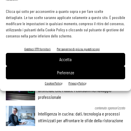
Clicca qui sotto per acconsentire a quanto sopra o per fare scelte
Facebook
Twitter
Linkedin
dettagliate. Le tue scelte saranno applicate solamente a questo sito. È possibile
modificare le impostazioni in qualsiasi momento, compreso il ritiro del consenso,
utilizzando i pulsanti della Cookie Policy o cliccando sul pulsante di gestione del
consenso nella parte inferiore dello schermo.
LEGGI ANCHE
Gestisci 1771 fornitori
Per saperne di più su questi scopi
Pos, compagni di gestione. Le ultime soluzioni delle
Accetta
aziende
Preferenze
Winterhalter introduce EcoPilot: l’intelligenza
Cookie Policy
Privacy Policy
artificiale che riduce i consumi nel lavaggio
professionale
contenuto sponsorizzato
Intelligenza in cucina: dati, tecnologia e processi
ottimizzati per affrontare le sfide della ristorazione