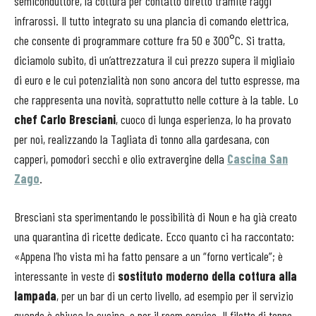
semiconduttore, la cottura per contatto diretto tramite raggi
infrarossi. Il tutto integrato su una plancia di comando elettrica,
che consente di programmare cotture fra 50 e 300°C. Si tratta,
diciamolo subito, di un’attrezzatura il cui prezzo supera il migliaio
di euro e le cui potenzialità non sono ancora del tutto espresse, ma
che rappresenta una novità, soprattutto nelle cotture à la table. Lo
chef Carlo Bresciani
, cuoco di lunga esperienza, lo ha provato
per noi, realizzando la Tagliata di tonno alla gardesana, con
capperi, pomodori secchi e olio extravergine della
Cascina San
Zago
.
Bresciani sta sperimentando le possibilità di Noun e ha già creato
una quarantina di ricette dedicate. Ecco quanto ci ha raccontato:
«Appena l’ho vista mi ha fatto pensare a un “forno verticale”; è
interessante in veste di
sostituto moderno della cottura alla
lampada
, per un bar di un certo livello, ad esempio per il servizio
quando è chiusa la cucina, o per il room service. Il filetto di tonno