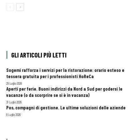
GLI ARTICOLI PIÙ LETTI
Sogemi rafforza i servizi per la ristorazione: orario esteso e
tessera gratuita per i professionisti HoReCa
29 Luglio 2026
Aperti per ferie. Buoni indirizzi da Nord a Sud per godersi le
vacanze (o da scorprire se si è in vacanza)
31 Luglio 2026
Pos, compagni di gestione. Le ultime soluzioni delle aziende
8 Luglio 2026