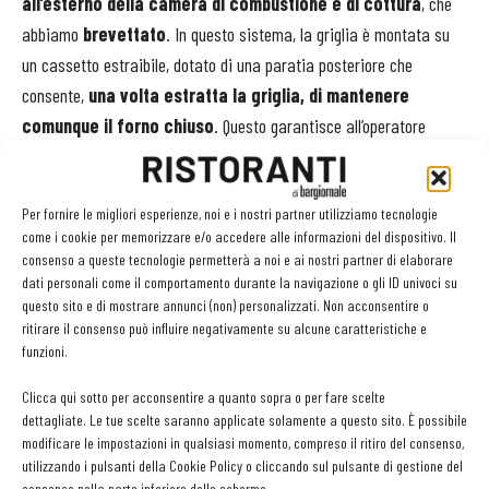
all’esterno
della camera di combustione e di cottura
, che
abbiamo
brevettato
. In questo sistema, la griglia è montata su
un cassetto estraibile, dotato di una paratia posteriore che
consente,
una volta estratta la griglia, di mantenere
comunque il forno chiuso
. Questo garantisce all’operatore
massima sicurezza e confort
in quanto permette di
agire
sulla griglia, una volta estratta
, per esempio per inserire o
Per fornire le migliori esperienze, noi e i nostri partner utilizziamo tecnologie
togliere gli alimenti, girarli,
senza essere esposto alla fonte
come i cookie per memorizzare e/o accedere alle informazioni del dispositivo. Il
di calore e al rischio di fiammate
, a differenza di quanto
consenso a queste tecnologie permetterà a noi e ai nostri partner di elaborare
accade con un forno classico, con portellone frontale. Ma non è
dati personali come il comportamento durante la navigazione o gli ID univoci su
questo sito e di mostrare annunci (non) personalizzati. Non acconsentire o
questo l’unico vantaggio.
ritirare il consenso può influire negativamente su alcune caratteristiche e
funzioni.
Quali altri benefici garantisce la soluzione?
Clicca qui sotto per acconsentire a quanto sopra o per fare scelte
dettagliate. Le tue scelte saranno applicate solamente a questo sito. È possibile
Piazzi:
Poter eseguire queste operazioni con il forno chiuso
modificare le impostazioni in qualsiasi momento, compreso il ritiro del consenso,
riduce al minimo la dispersione di calore dalla camera di
utilizzando i pulsanti della Cookie Policy o cliccando sul pulsante di gestione del
cottura
e ciò si traduce in un
netto risparmio sui consumi di
consenso nella parte inferiore dello schermo.