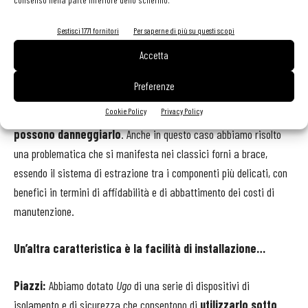
combustibile
, comparandosi ai forni attualmente presenti sul
Gestisci 1771 fornitori
Per saperne di più su questi scopi
mercato. Inoltre, essendo esterno alla camera di combustione e
Accetta
cottura, e grazie ad altri accorgimenti tecnici, il
sistema di
estrazione e gestione della griglia è al riparo dall’azione
Preferenze
delle alte temperature
all’intero della camera, dove la brace
Cookie Policy
Privacy Policy
raggiunge anche i 900 °C,
dei fumi e della cenere che
possono danneggiarlo
. Anche in questo caso abbiamo risolto
una problematica che si manifesta nei classici forni a brace,
essendo il sistema di estrazione tra i componenti più delicati, con
benefici in termini di affidabilità e di abbattimento dei costi di
manutenzione.
Un’altra caratteristica è la facilità di installazione…
Piazzi:
Abbiamo dotato
Ugo
di una serie di dispositivi di
isolamento e di sicurezza che consentono di
utilizzarlo sotto