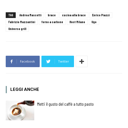
TAG
Andrea Mascetti
brace
cucina alla brace
Enrico Piazzi
Fabrizio Mazzantini
forno a carbone
Host Milano
Ugo
Universo grill
Facebook
Twitter
LEGGI ANCHE
Metti il gusto del caffè a tutto pasto