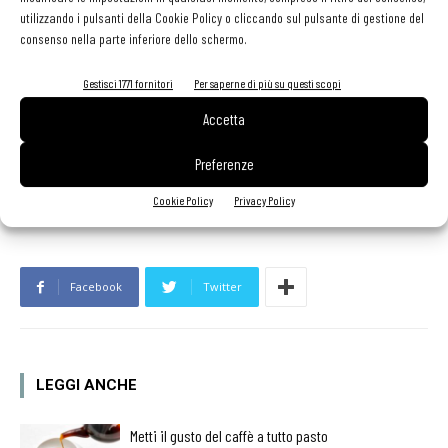
utilizzando i pulsanti della Cookie Policy o cliccando sul pulsante di gestione del
sottocanali del fuori casa, a eccezione delle pizzerie».
consenso nella parte inferiore dello schermo.
Sul fronte degli assortimenti, la tendenza - comune a
Gestisci 1771 fornitori
Per saperne di più su questi scopi
tutte le tipologie di bevande - è a ridurre il numero delle
Accetta
referenze
: «Razionalizzare gli acquisti - conclude Grassi - è un
obiettivo che accomuna la gran parte dei gestori».
≈
Preferenze
Cookie Policy
Privacy Policy
Facebook
Twitter
LEGGI ANCHE
Metti il gusto del caffè a tutto pasto