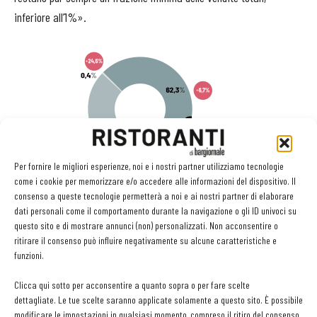
inferiore all’1%».
Per fornire le migliori esperienze, noi e i nostri partner utilizziamo tecnologie
come i cookie per memorizzare e/o accedere alle informazioni del dispositivo. Il
consenso a queste tecnologie permetterà a noi e ai nostri partner di elaborare
dati personali come il comportamento durante la navigazione o gli ID univoci su
L’acqua naturale resta di gran lunga la più ordinata, con il
questo sito e di mostrare annunci (non) personalizzati. Non acconsentire o
62,9% dei volumi, più del doppio dell’acqua gassata
,
ritirare il consenso può influire negativamente su alcune caratteristiche e
mentre le tipologie effervescente naturale e leggermente frizzante,
funzioni.
concentrate nel Centro Sud, e con un peso totale inferiore ai sei
Clicca qui sotto per acconsentire a quanto sopra o per fare scelte
punti percentuali: «Nell’ultimo anno - afferma Grassi - la gassata
dettagliate. Le tue scelte saranno applicate solamente a questo sito. È possibile
ha però mostrato una crescita superiore alla naturale in tutti i
modificare le impostazioni in qualsiasi momento, compreso il ritiro del consenso,