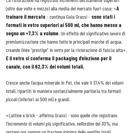
(oltre due volte e mezzo) alla media del mercato fuori casa: «
A
trainare il mercato
- continua Gaia Grassi -
sono stati i
formati in vetro superiori ai 500 ml, che hanno messo a
segno un +7,3% a volume
. Un effetto del significativo lavoro di
premiumizzazione che hanno fatto le principali marche di acqua,
creando linee “prestige” in vetro per la ristorazione di fascia alta».
E il vetro si conferma il packaging d’elezione per il
canale, con il 62,3% dei volumi totali.
Cresce anche l’acqua minerale in Pet, che vale il 37,4% dei volumi
totali, ripartiti in maniera sostanzialmente paritaria tra formati
piccoli (inferiori ai 500 ml) e grandi.
«Lattine e brick - afferma Grassi - sono quelle che registrano
l’incremento di volumi più significativo, nell’ordine del 30%, ma
restano pur sempre un frazione minima delle vendite totali,