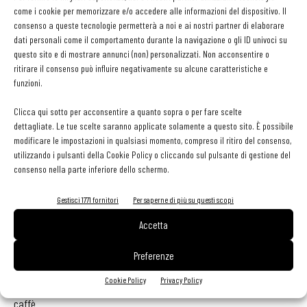
come i cookie per memorizzare e/o accedere alle informazioni del dispositivo. Il
Il divieto di utilizzo
consenso a queste tecnologie permetterà a noi e ai nostri partner di elaborare
In alcuni alimenti è vietato per legge aggiungere di additivi come
dati personali come il comportamento durante la navigazione o gli ID univoci su
specificato nella Direttiva 95/2/CE del 20 febbraio 1995. Ecco quali
questo sito e di mostrare annunci (non) personalizzati. Non acconsentire o
ritirare il consenso può influire negativamente su alcune caratteristiche e
sono:
funzioni.
• prodotti alimentari non lavorati
• miele, come definito nella direttiva 74/409/CEE
Clicca qui sotto per acconsentire a quanto sopra o per fare scelte
dettagliate. Le tue scelte saranno applicate solamente a questo sito. È possibile
• oli e grassi di origine animale o vegetale, non emulsionati
modificare le impostazioni in qualsiasi momento, compreso il ritiro del consenso,
• burro
utilizzando i pulsanti della Cookie Policy o cliccando sul pulsante di gestione del
• latte (compreso quello intero, scremato e parzialmente scremato),
consenso nella parte inferiore dello schermo.
pastorizzato, sterilizzato (compreso il trattamento UHT) e panna
Gestisci 1771 fornitori
Per saperne di più su questi scopi
intera pastorizzata
Accetta
• prodotti lattieri non aromatizzati, ottenuti con fermenti vivi
• acqua minerale naturale, come definita nella direttiva
Preferenze
80/777/CEE, e acqua di sorgente
Cookie Policy
Privacy Policy
• caffè (escluso il caffè istantaneo aromatizzato) ed estratti di
caffè