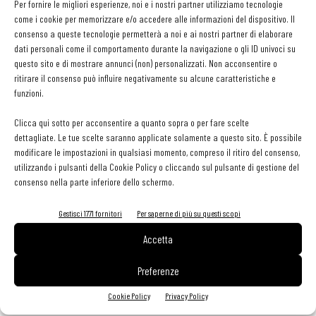
Per fornire le migliori esperienze, noi e i nostri partner utilizziamo tecnologie
C’è poi il principio della contrapposizione che ha come obbiettivo
come i cookie per memorizzare e/o accedere alle informazioni del dispositivo. Il
consenso a queste tecnologie permetterà a noi e ai nostri partner di elaborare
quello di bilanciare i sapori andando a contrastare le
dati personali come il comportamento durante la navigazione o gli ID univoci su
caratteristiche dominanti del cibo con quelle dell’acqua.
Un risotto
questo sito e di mostrare annunci (non) personalizzati. Non acconsentire o
alla zucca sarà così accompagnato da un’acqua con una
ritirare il consenso può influire negativamente su alcune caratteristiche e
funzioni.
spiccata acidità e sapidità, per bilanciarne la dolcezza.
Un risotto al radicchio, invece, si abbinerà meglio a un’acqua dolce,
Clicca qui sotto per acconsentire a quanto sopra o per fare scelte
per smorzare il tipico sapore amaro di questo ortaggio.
dettagliate. Le tue scelte saranno applicate solamente a questo sito. È possibile
modificare le impostazioni in qualsiasi momento, compreso il ritiro del consenso,
utilizzando i pulsanti della Cookie Policy o cliccando sul pulsante di gestione del
Acqua e cibo
consenso nella parte inferiore dello schermo.
Infine c’è il principio razionale o tecnico che si basa su
Gestisci 1771 fornitori
Per saperne di più su questi scopi
valutazioni chimiche e scientifiche al fine di ottimizzare
Accetta
la percezione gustativa.
Si rifà spesso al principio
dell’analogia, ma con un’attenzione particolare alla reazione tra
Preferenze
acqua e cibo a livello sensoriale e digestivo. Ad esempio un piatto
Cookie Policy
Privacy Policy
molto grasso sarà meglio bilanciato da un prodotto ricco di