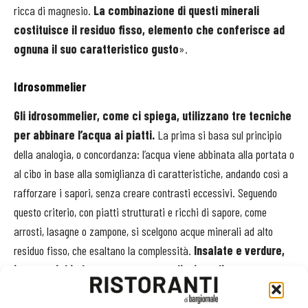
ricca di magnesio.
La combinazione di questi minerali
costituisce il residuo fisso, elemento che conferisce ad
ognuna il suo caratteristico gusto
».
Idrosommelier
Gli idrosommelier, come ci spiega, utilizzano tre tecniche
per abbinare l’acqua ai piatti.
La prima si basa sul principio
della analogia, o concordanza: l’acqua viene abbinata alla portata o
al cibo in base alla somiglianza di caratteristiche, andando così a
rafforzare i sapori, senza creare contrasti eccessivi. Seguendo
questo criterio, con piatti strutturati e ricchi di sapore, come
arrosti, lasagne o zampone, si scelgono acque minerali ad alto
residuo fisso, che esaltano la complessità.
Insalate e verdure,
invece, richiedono acque povere di minerali e poco
strutturate, per non sovrastarne la delicatezza
.