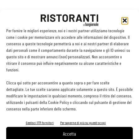
La Fipe fa bene a sottolineare come sia il momento della
responsabilità per tutti, imprenditori e cittadini. Una
responsabilità difficile
, dalle conseguenze traumatiche per
Per fornire le migliori esperienze, noi e i nostri partner utilizziamo tecnologie
come i cookie per memorizzare e/o accedere alle informazioni del dispositivo. Il
migliaia di imprenditori e di lavoratori. Un sacrificio pesantissimo,
consenso a queste tecnologie permetterà a noi e ai nostri partner di elaborare
per il quale ha chiesto una serie di
misure di sostegno
.
dati personali come il comportamento durante la navigazione o gli ID univoci su
questo sito e di mostrare annunci (non) personalizzati. Non acconsentire o
ritirare il consenso può influire negativamente su alcune caratteristiche e
Di fronte a questo scenario, come comportarsi? La questione non è
funzioni.
tanto arrendersi o non arrendersi. Ma
fare bene i conti. Con se
stessi, il proprio locale, la propria clientela
. Il locale ha gli
Clicca qui sotto per acconsentire a quanto sopra o per fare scelte
dettagliate. Le tue scelte saranno applicate solamente a questo sito. È possibile
spazi sufficienti per garantire il mantenimento della distanza di
modificare le impostazioni in qualsiasi momento, compreso il ritiro del consenso,
sicurezza? I clienti sono in grado di mantenerla? Vale la pena
utilizzando i pulsanti della Cookie Policy o cliccando sul pulsante di gestione del
rischiare la chiusura per non aver rispettato i limiti, senza contare
consenso nella parte inferiore dello schermo.
i rischi che si corrono a livello sanitario?
Gestisci 1771 fornitori
Per saperne di più su questi scopi
Restare aperti significa prima di tutto essere certi di
Accetta