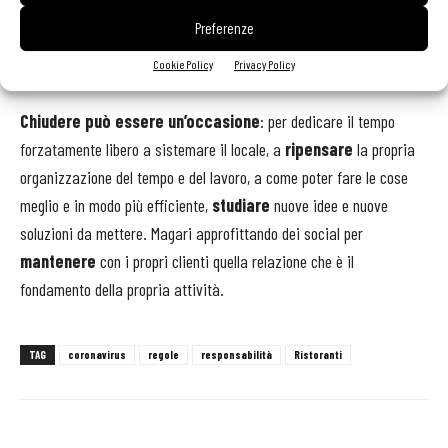
saper essere rigorosi del rispetto delle regole. Proprio
Preferenze
per il rispetto a quella comunità che è il proprio tesoro da
preservare.
Cookie Policy
Privacy Policy
Chiudere può essere un’occasione
: per dedicare il tempo
forzatamente libero a sistemare il locale, a
ripensare
la propria
organizzazione del tempo e del lavoro, a come poter fare le cose
meglio e in modo più efficiente,
studiare
nuove idee e nuove
soluzioni da mettere. Magari approfittando dei social per
mantenere
con i propri clienti quella relazione che è il
fondamento della propria attività.
TAG
coronavirus
regole
responsabilità
Ristoranti