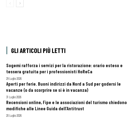
GLI ARTICOLI PIÙ LETTI
Sogemi rafforza i servizi per la ristorazione: orario esteso e
tessera gratuita per i professionisti HoReCa
29 Luglio 2026
Aperti per ferie. Buoni indirizzi da Nord a Sud per godersi le
vacanze (o da scorprire se si è in vacanza)
31 Luglio 2026
Recensioni online, Fipe e le associazioni del turismo chiedono
modifiche alle Linee Guida dell’Antitrust
20 Luglio 2026