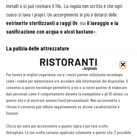
metalli e si può rovinare il filo. La regola non scritta è che ogni
cuoco si lava i propri. Un accorgimento in più è dotarsi delle
vetrinette sterilizzanti a raggi Uv
, ma
il lavaggio e la
sanificazione con acqua e alcol bastano
».
La pulizia delle attrezzature
E veniamo alla
pulizia delle attrezzature
. «
I forni
sono dotati
di ciclo apposito di pulizia, da eseguire quotidianamente. Il
Per fornire le migliori esperienze, noi e i nostri partner utilizziamo tecnologie
microonde
va lavato con acqua e alcol etilico e poi va lasciato
come i cookie per memorizzare e/o accedere alle informazioni del dispositivo. Il
aperto lo sportello in modo che l’umidità evapori del tutto. Per
consenso a queste tecnologie permetterà a noi e ai nostri partner di elaborare
dati personali come il comportamento durante la navigazione o gli ID univoci su
sporcare il meno possibile, è opportuno coprire ciò che si cuoce o
questo sito e di mostrare annunci (non) personalizzati. Non acconsentire o
scalda con un coperchio di Teflon. Le
affettatrici
vanno
ritirare il consenso può influire negativamente su alcune caratteristiche e
sanificate con cura a ogni fine servizio con soluzione idroalcolica,
funzioni.
pulendo sia la lama sia nello scudo di sicurezza della lama stessa.
Clicca qui sotto per acconsentire a quanto sopra o per fare scelte
Pentole
e
placche
, anche se lavate in lavastoviglie, andrebbero
dettagliate. Le tue scelte saranno applicate solamente a questo sito. È possibile