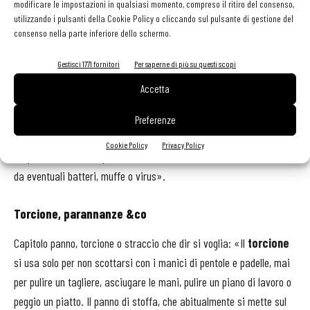
ripassate prima di ogni utilizzo nella parte interna, perché spesso
modificare le impostazioni in qualsiasi momento, compreso il ritiro del consenso,
utilizzando i pulsanti della Cookie Policy o cliccando sul pulsante di gestione del
si usa impilarle una sull’altra e quindi il fondo di una poggia
consenso nella parte inferiore dello schermo.
nell’interno dell’altra, cosa che può portare contaminazione
batterica. In alternativa, chi ha i fuochi può passare l’interno della
Gestisci 1771 fornitori
Per saperne di più su questi scopi
pentola sul fuoco prima di usarla, sterilizzandola».
Accetta
Il pentolame, le placche in acciaio o alluminio e le pirofile in
Preferenze
porcellana possono anche essere passate in forno ventilato a 200
Cookie Policy
Privacy Policy
°C per 3 minuti: «In questo modo - dice Tacchella - si sterilizzano
da eventuali batteri, muffe o virus».
Torcione, parannanze &co
Capitolo panno, torcione o straccio che dir si voglia: «Il
torcione
si usa solo per non scottarsi con i manici di pentole e padelle, mai
per pulire un tagliere, asciugare le mani, pulire un piano di lavoro o
peggio un piatto. Il panno di stoffa, che abitualmente si mette sul