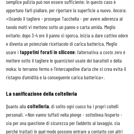
semplice pulizia può non essere sufficiente: in questo caso è
opportuno farli piallare, per riportare la superficie a nuovo. Ancora:
«Usando il tagliere - prosegue Tacchella - per avere aderenza al
tavolo molti vi mettono sotto un panno o carta umida. Meglio
evitarlo: dopo 3-4 ore il panno si sporca, inizia a dare cattivo odore
e diventa un potenziale ricettacolo di carica batterica. Meglio
usare i
tappetini forati in silicone
; l’alternativa a costo zero è
mettere sotto il tagliere le guarnizioni usate dei barattoli o della
moka: lo terranno fermo e l’intercapedine d’aria che si crea evita il
ristagno d’umidità e la conseguente carica batterica».
La sanificazione della coltelleria
Quanto alla
coltelleria
, di solito ogni cuoco ha i propri coltelli
personali. «Non vanno tuffati nella plonge - sottolinea l’esperto -
sia per una questione di sicurezza per l’addetto al lavaggio, sia
perché trattati in quel modo possono entrare a contatto con altri