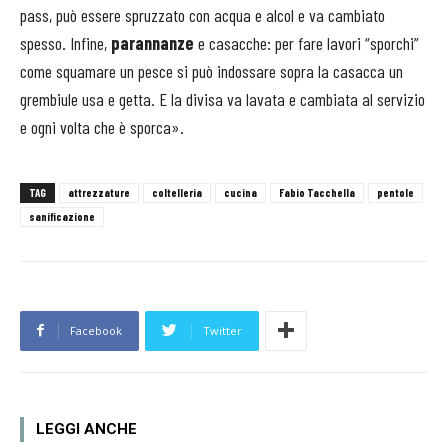
pass, può essere spruzzato con acqua e alcol e va cambiato
spesso. Infine,
parannanze
e casacche: per fare lavori “sporchi”
come squamare un pesce si può indossare sopra la casacca un
grembiule usa e getta. E la divisa va lavata e cambiata al servizio
e ogni volta che è sporca».
TAG
attrezzature
coltelleria
cucina
Fabio Tacchella
pentole
sanificazione
Facebook
Twitter
LEGGI ANCHE