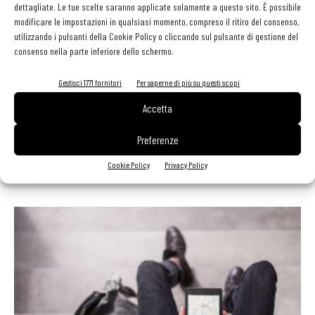
dettagliate. Le tue scelte saranno applicate solamente a questo sito. È possibile
modificare le impostazioni in qualsiasi momento, compreso il ritiro del consenso,
utilizzando i pulsanti della Cookie Policy o cliccando sul pulsante di gestione del
consenso nella parte inferiore dello schermo.
Gestisci 1771 fornitori
Per saperne di più su questi scopi
Accetta
Preferenze
Innovazione dell’Anno 2020, aperte le candidature
per i prodotti
Cookie Policy
Privacy Policy
30 Luglio 2020