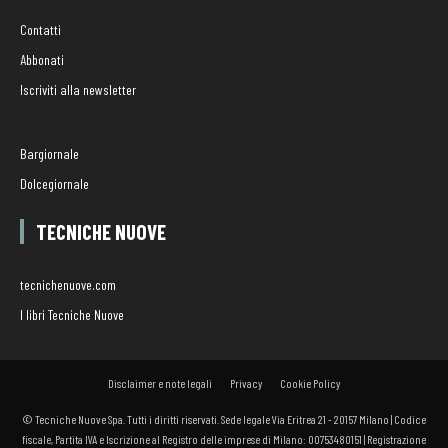
Contatti
Abbonati
Iscriviti alla newsletter
Bargiornale
Dolcegiornale
TECNICHE NUOVE
tecnichenuove.com
I libri Tecniche Nuove
Disclaimer e note legali
Privacy
Cookie Policy
© Tecniche Nuove Spa. Tutti i diritti riservati. Sede legale Via Eritrea 21 - 20157 Milano | Codice
fiscale, Partita IVA e Iscrizione al Registro delle imprese di Milano: 00753480151 | Registrazione