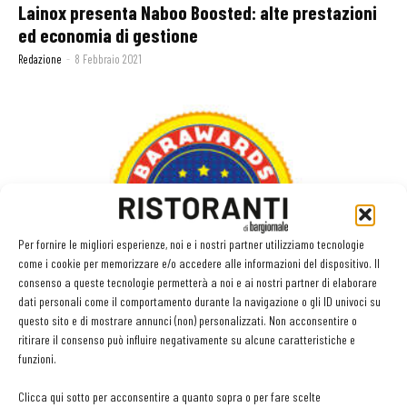
Lainox presenta Naboo Boosted: alte prestazioni
ed economia di gestione
Redazione
-
8 Febbraio 2021
Per fornire le migliori esperienze, noi e i nostri partner utilizziamo tecnologie
come i cookie per memorizzare e/o accedere alle informazioni del dispositivo. Il
consenso a queste tecnologie permetterà a noi e ai nostri partner di elaborare
Barawards 2020 Premio Innovazione dell’anno:
dati personali come il comportamento durante la navigazione o gli ID univoci su
questo sito e di mostrare annunci (non) personalizzati. Non acconsentire o
scopri e vota i candidati
ritirare il consenso può influire negativamente su alcune caratteristiche e
18 Dicembre 2020
funzioni.
Clicca qui sotto per acconsentire a quanto sopra o per fare scelte