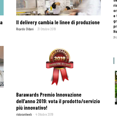
se
ri
or
e 
gr
la
Il delivery cambia le linee di produzione
pr
Ricardo Oldani
-
31 Ottobre 2019
H
29 
Barawards Premio Innovazione
dell’anno 2019: vota il prodotto/servizio
più innovativo!
ristorantiweb
-
4 Ottobre 2019