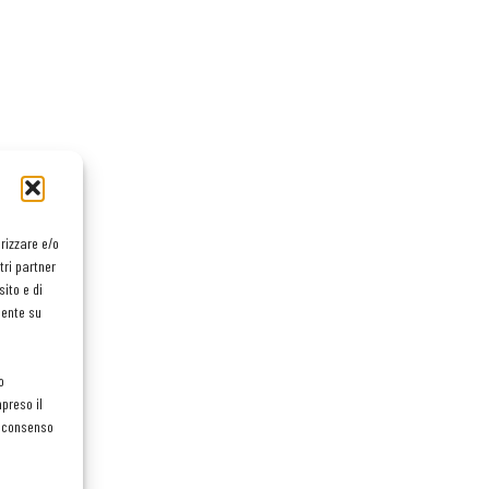
orizzare e/o
tri partner
ito e di
mente su
o
preso il
el consenso