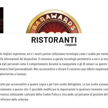
:
Barawards Innovazione dell’anno 2018:
 le migliori esperienze, noi e i nostri partner utilizziamo tecnologie come i cookie per mem
scopri i prodotti candidati
le informazioni del dispositivo. Il consenso a queste tecnologie permetterà a noi e ai nos
e dati personali come il comportamento durante la navigazione o gli ID univoci su questo s
Giuseppe Stabile
-
22 Ottobre 2018
nunci (non) personalizzati. Non acconsentire o ritirare il consenso può influire negativa
tteristiche e funzioni.
sotto per acconsentire a quanto sopra o per fare scelte dettagliate. Le tue scelte sarann
olamente a questo sito. È possibile modificare le impostazioni in qualsiasi momento, com
consenso, utilizzando i pulsanti della Cookie Policy o cliccando sul pulsante di gestione d
 inferiore dello schermo.