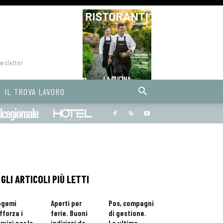
ewsletter
IL TROVA LAVORO
Bargiornale
dolcegiornale
Hoteldomani
GLI ARTICOLI PIÙ LETTI
ogemi
Aperti per
Pos, compagni
fforza i
ferie. Buoni
di gestione.