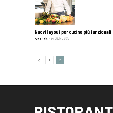
Nuovi layout per cucine più funzionali
Paola Melis
-
24 Ottobre 2017
1
2