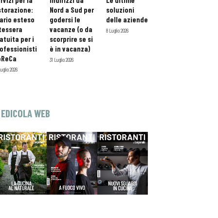
rvizi per la
indirizzi da
Le ultime
storazione:
Nord a Sud per
soluzioni
ario esteso
godersi le
delle aziende
tessera
vacanze (o da
8 Luglio 2026
atuita per i
scorprire se si
ofessionisti
è in vacanza)
oReCa
31 Luglio 2026
Luglio 2026
EDICOLA WEB