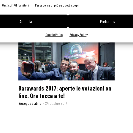
Gestisci 1771 fornitori
Per saperne di più su questi scopi
Una cucina a misura di chef
Accetta
Preferenze
Riccardo Oldani
-
28 Settembre 2018
Cookie Policy
Privacy Policy
:
Barawards 2017: aperte le votazioni on
line. Ora tocca a te!
Giuseppe Stabile
-
24 Ottobre 2017