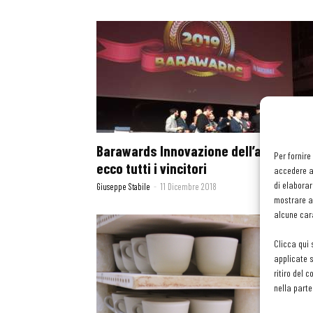
Barawards Innovazione dell’anno 2018
Per fornire
ecco tutti i vincitori
accedere al
di elaborar
Giuseppe Stabile
-
11 Dicembre 2018
mostrare an
alcune cara
Clicca qui 
applicate s
ritiro del 
nella parte