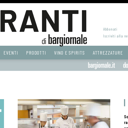
Abbonati
Iscriviti alla n
EVENTI
PRODOTTI
VINO E SPIRITS
ATTREZZATURE
S
ra