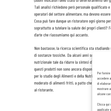
(buoni indicatori dello stato di deterioramento dei g
Tali analisi richiedono però personale qualificato 
operatori del settore alimentare, ma devono essere
Cosa può fare dunque un ristoratore ogni giorno per
soprattutto a tutelare la salute dei propri clienti?
d’arte che riassumiamo qui accanto.
Non bastasse, la ricerca scientifica sta studiando so
di sostanze tossiche. Da alcuni anni sono in fase 
nutrizionale tale da ridurre la sintesi di acrilamm
questi prodotti non sono ancora disponibili in comm
Per fornire
per lo studio degli Alimenti e della Nutrizione, fosa
accedere al
moderato di alimenti fritti, a patto che siano otte
di elaborar
mostrare an
al ristorante.
alcune cara
Clicca qui 
applicate s