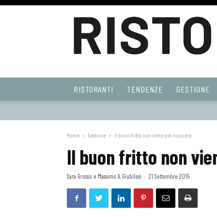
Ristoranti
RISTORANTI
TENDENZE
GESTIONE
Web
Home
Gestione
Il buon fritto non viene per nuocere
Il buon fritto non vi
Sara Grosso e Massimo A. Giubilesi
-
21 Settembre 2015