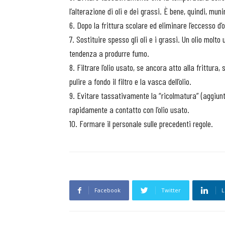
l’alterazione di oli e dei grassi. È bene, quindi, muni
6. Dopo la frittura scolare ed eliminare l’eccesso d
7. Sostituire spesso gli oli e i grassi. Un olio molto
tendenza a produrre fumo.
8. Filtrare l’olio usato, se ancora atto alla frittura,
pulire a fondo il filtro e la vasca dell’olio.
9. Evitare tassativamente la “ricolmatura” (aggiunta d
rapidamente a contatto con l’olio usato.
10. Formare il personale sulle precedenti regole.
Facebook
Twitter
L