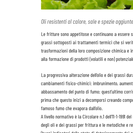
Oli resistenti al calore, sale e spezie aggiunt
Le fritture sono appetitose e continuano a essere sem
grassi sottoposti ai trattamenti termici che si ver
trasformazioni della loro composizione chimica e i
alla formazione di prodotti (volatili e non) potenzi
La progressiva alterazione dell’olio e dei grassi dur
cambiamenti fisico-chimici: imbrunimento, aumento
abbassamento del punto di fumo; quest’ultimo corr
prima che questo inizi a decomporsi creando compost
famoso fumo che evapora dall’olio.
A livello normativo è la Circolare n.1 dell’11-1-1991 
degli oli e dei grassi per frittura e le metodiche e r