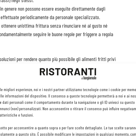
rassi) negli stessi.
e in genere non possono essere eseguite direttamente dagli
 effettuate periodicamente da personale specializzato.
 ottenere un’ottima frittura senza rinunciare né al gusto né
 Fondamentalmente seguire le buone regole per friggere a regola
luzioni per rendere quanto più possibile gli alimenti fritti privi
di studio alcuni tuberi che hanno una composizione chimico-
ide durante le cotture ad alta temperatura, anche se al momento
ercio. Allo stato dell’arte, come afferma la Fosan (Fondazione
 le migliori esperienze, noi e i nostri partner utilizziamo tecnologie come i cookie per mem
n.it), nell’ambito di una dieta equilibrata è consentito un consumo
le informazioni del dispositivo. Il consenso a queste tecnologie permetterà a noi e ai nos
nuti seguendo con attenzione le buone pratiche di preparazione
e dati personali come il comportamento durante la navigazione o gli ID univoci su questo s
nunci (non) personalizzati. Non acconsentire o ritirare il consenso può influire negativa
tteristiche e funzioni.
sotto per acconsentire a quanto sopra o per fare scelte dettagliate. Le tue scelte sarann
olamente a questo sito. È possibile modificare le impostazioni in qualsiasi momento, com