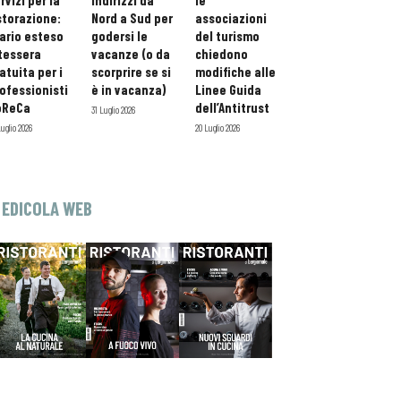
rvizi per la
indirizzi da
le
storazione:
Nord a Sud per
associazioni
ario esteso
godersi le
del turismo
tessera
vacanze (o da
chiedono
atuita per i
scorprire se si
modifiche alle
ofessionisti
è in vacanza)
Linee Guida
oReCa
dell’Antitrust
31 Luglio 2026
Luglio 2026
20 Luglio 2026
EDICOLA WEB