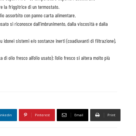
re la friggitrice di un termostato.
’olio assorbito con panno carta alimentare.
 usato si riconosce dall’imbrunimento, dalla viscosità e dalla
 su idonei sistemi e/o sostanze inerti (coadiuvanti di filtrazione),
i olio fresco all’olio usato): l’olio fresco si altera molto più
inkedin
Pinterest
Email
Print