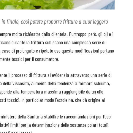
e in finale, così potete proporre fritture a cuor leggero
pre molto richiestre dalla clientela. Purtroppo, però, gli oli e i
ificano durante la frittura subiscono una complessa serie di
n caso di prolungato e ripetuto uso queste modificazioni portano
almente tossici per il consumatore.
ante il processo di frittura si evidenzia attraverso una serie di
 della viscosità, aumento della tendenza a formare schiuma,
isponde alla temperatura massima raggiungibile da un olio
i tossici, in particolar modo l’acroleina, che dà origine al
del ministero della Sanità a stabilire le raccomandazioni per l’uso
elativi limiti per la determinazione delle sostanze polari totali