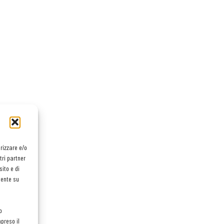
orizzare e/o
tri partner
ito e di
mente su
o
preso il