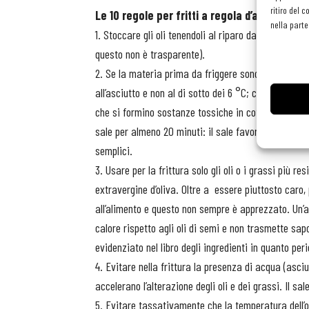
ritiro del 
Le 10 regole per fritti a regola d’arte
nella parte
1. Stoccare gli oli tenendoli al riparo dalla luce e da
questo non è trasparente).
2. Se la materia prima da friggere sono le patate è
all’asciutto e non al di sotto dei 6 °C; con il freddo,
che si formino sostanze tossiche in cottura. Le pat
sale per almeno 20 minuti: il sale favorisce la disi
semplici.
3. Usare per la frittura solo gli oli o i grassi più re
extravergine d’oliva. Oltre a essere piuttosto caro,
all’alimento e questo non sempre è apprezzato. Un’alt
calore rispetto agli oli di semi e non trasmette sapor
evidenziato nel libro degli ingredienti in quanto per
4. Evitare nella frittura la presenza di acqua (asciu
accelerano l’alterazione degli oli e dei grassi. Il sa
5. Evitare tassativamente che la temperatura dell’o