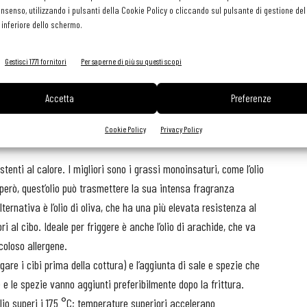
consenso, utilizzando i pulsanti della Cookie Policy o cliccando sul pulsante di gestione d
 inferiore dello schermo.
l calore, meglio se nel contenitore originale del fornitore (solo se
Gestisci 1771 fornitori
Per saperne di più su questi scopi
 necessario stoccarle al buio (per evitare la germinazione),
 infatti, aumenta la quantità di zuccheri liberi e la possibilità
Accetta
Preferenze
ate vanno fritte dopo averle tenute in acqua (meglio calda) e
dratazione del tubero che con l’acqua perde anche gli zuccheri
Cookie Policy
Privacy Policy
sistenti al calore. I migliori sono i grassi monoinsaturi, come l’olio
 però, quest’olio può trasmettere la sua intensa fragranza
ernativa è l’olio di oliva, che ha una più elevata resistenza al
i al cibo. Ideale per friggere è anche l’olio di arachide, che va
icoloso allergene.
gare i cibi prima della cottura) e l’aggiunta di sale e spezie che
le e le spezie vanno aggiunti preferibilmente dopo la frittura.
lio superi i 175 °C; temperature superiori accelerano