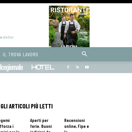
ewsletter
IL TROVA LAVORO
Bargiornale
dolcegiornale
Hoteldomani
GLI ARTICOLI PIÙ LETTI
ogemi
Aperti per
Recensioni
fforza i
ferie. Buoni
online, Fipe e