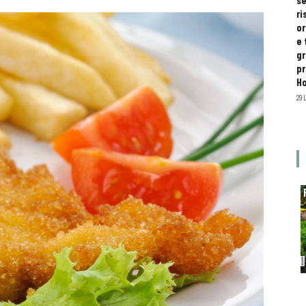
se
ri
or
e 
gr
pr
H
29 