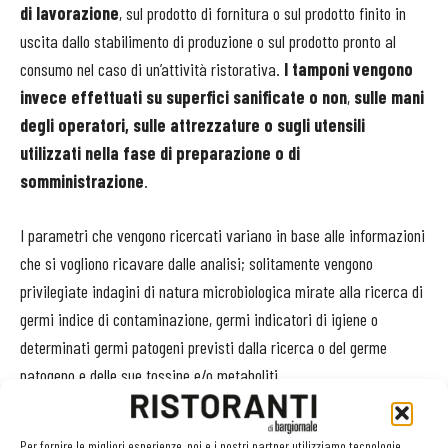
di lavorazione
, sul prodotto di fornitura o sul prodotto finito in
uscita dallo stabilimento di produzione o sul prodotto pronto al
consumo nel caso di un’attività ristorativa.
I tamponi vengono
invece effettuati su superfici sanificate o non
,
sulle mani
degli operatori, sulle attrezzature o sugli utensili
utilizzati nella fase di preparazione o di
somministrazione
.
I parametri che vengono ricercati variano in base alle informazioni
che si vogliono ricavare dalle analisi; solitamente vengono
privilegiate indagini di natura microbiologica mirate alla ricerca di
germi indice di contaminazione, germi indicatori di igiene o
determinati germi patogeni previsti dalla ricerca o del germe
patogeno e delle sue tossine e/o metaboliti.
I criteri microbiologici sono obbligatori quando sono stabiliti da una
Per fornire le migliori esperienze, noi e i nostri partner utilizziamo tecnologie