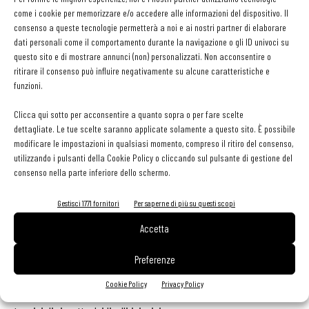
legge, un regolamento o un’ordinanza emanata dalle autorità
come i cookie per memorizzare e/o accedere alle informazioni del dispositivo. Il
competenti, ma sono anche standard quando riguardano le gestione
consenso a queste tecnologie permetterà a noi e ai nostri partner di elaborare
dati personali come il comportamento durante la navigazione o gli ID univoci su
della sicurezza alimentare e dell’igiene del processo e vengono
questo sito e di mostrare annunci (non) personalizzati. Non acconsentire o
definiti valori guida utili a gestire sia la sicurezza che la qualità
ritirare il consenso può influire negativamente su alcune caratteristiche e
alimentare.
funzioni.
Clicca qui sotto per acconsentire a quanto sopra o per fare scelte
In base allo scopo per i cui i criteri microbiologici sono stabiliti
dettagliate. Le tue scelte saranno applicate solamente a questo sito. È possibile
possiamo individuare i seguenti criteri:
modificare le impostazioni in qualsiasi momento, compreso il ritiro del consenso,
utilizzando i pulsanti della Cookie Policy o cliccando sul pulsante di gestione del
consenso nella parte inferiore dello schermo.
•
Criterio di sicurezza alimentare
(Food Safety Criterion) che
determina l’accettabilità di un prodotto alimentare al consumo per
Gestisci 1771 fornitori
Per saperne di più su questi scopi
tutto il suo periodo di conservabilità fissando una soglia oltre la
Accetta
quale il prodotto è da considerarsi contaminato.
Preferenze
•
Criterio di igiene del processo
(Food Hygiene Criterion) che
Cookie Policy
Privacy Policy
determina il corretto funzionamento del processo di produzione in