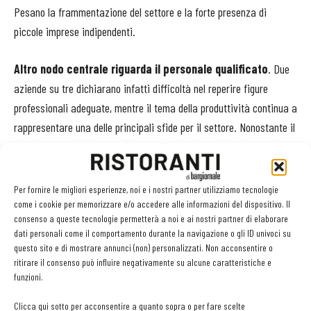
Pesano la frammentazione del settore e la forte presenza di
piccole imprese indipendenti.
Altro nodo centrale riguarda il personale qualificato
. Due
aziende su tre dichiarano infatti difficoltà nel reperire figure
professionali adeguate, mentre il tema della produttività continua a
rappresentare una delle principali sfide per il settore. Nonostante il
forte impegno richiesto agli imprenditori — in molti casi superiore
alle 60 ore di lavoro settimanali — la produttività appare
stagnante e registra persino una lieve contrazione rispetto al 2024.
Per fornire le migliori esperienze, noi e i nostri partner utilizziamo tecnologie
come i cookie per memorizzare e/o accedere alle informazioni del dispositivo. Il
consenso a queste tecnologie permetterà a noi e ai nostri partner di elaborare
Il turismo traina la crescita dell’hospitality
dati personali come il comportamento durante la navigazione o gli ID univoci su
questo sito e di mostrare annunci (non) personalizzati. Non acconsentire o
Anche il comparto alberghiero mostra segnali di crescita, sostenuto
ritirare il consenso può influire negativamente su alcune caratteristiche e
dalla ripresa dei flussi turistici nazionali e internazionali e
funzioni.
dall’evoluzione della domanda verso esperienze più personalizzate,
Clicca qui sotto per acconsentire a quanto sopra o per fare scelte