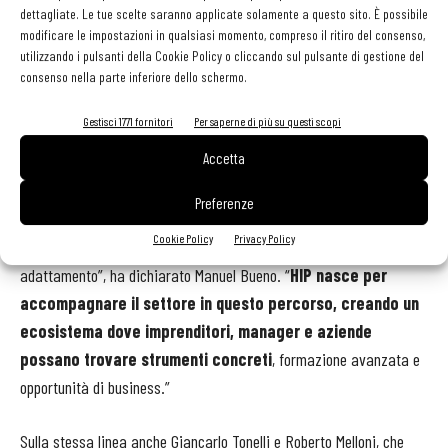
sostenibili e digitali. Le previsioni per la stagione estiva indicano
dettagliate. Le tue scelte saranno applicate solamente a questo sito. È possibile
tassi di occupazione fino all’86%, in linea con quelli della Spagna e
modificare le impostazioni in qualsiasi momento, compreso il ritiro del consenso,
utilizzando i pulsanti della Cookie Policy o cliccando sul pulsante di gestione del
superiori alla media europea. Sul fronte degli investimenti, secondo
consenso nella parte inferiore dello schermo.
Cushman & Wakefield, l’Italia risulta il mercato europeo più
attrattivo per il capitale alberghiero nel 2026.
Gestisci 1771 fornitori
Per saperne di più su questi scopi
Accetta
HIP Italia e il Congresso Hospitality 4.0
Preferenze
“L’ospitalità italiana sta vivendo una fase di trasformazione molto
Cookie Policy
Privacy Policy
profonda, che richiede visione, innovazione e capacità di
adattamento”, ha dichiarato Manuel Bueno. “
HIP nasce per
accompagnare il settore in questo percorso, creando un
ecosistema dove imprenditori, manager e aziende
possano trovare strumenti concreti
, formazione avanzata e
opportunità di business.”
Sulla stessa linea anche Giancarlo Tonelli e Roberto Melloni, che