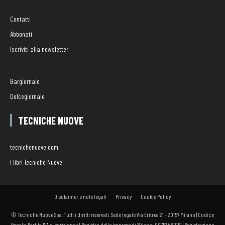
Contatti
Abbonati
Iscriviti alla newsletter
Bargiornale
Dolcegiornale
TECNICHE NUOVE
tecnichenuove.com
I libri Tecniche Nuove
Disclaimer e note legali
Privacy
Cookie Policy
© Tecniche Nuove Spa. Tutti i diritti riservati. Sede legale Via Eritrea 21 - 20157 Milano | Codice
fiscale, Partita IVA e Iscrizione al Registro delle imprese di Milano: 00753480151 | Registrazione