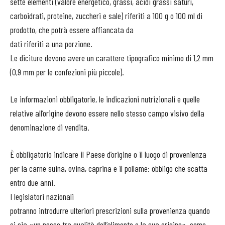
sette elementi (valore energetico, grassi, acidi grassi saturi,
carboidrati, proteine, zuccheri e sale) riferiti a 100 g o 100 ml di
prodotto, che potrà essere affiancata da
dati riferiti a una porzione.
Le diciture devono avere un carattere tipografico minimo di 1,2 mm
(0,9 mm per le confezioni più piccole).
Le informazioni obbligatorie, le indicazioni nutrizionali e quelle
relative all’origine devono essere nello stesso campo visivo della
denominazione di vendita.
È obbligatorio indicare il Paese d’origine o il luogo di provenienza
per la carne suina, ovina, caprina e il pollame: obbligo che scatta
entro due anni.
I legislatori nazionali
potranno introdurre ulteriori prescrizioni sulla provenienza quando
ci sia «un nesso tra qualità dell’alimento e la sua origine», come