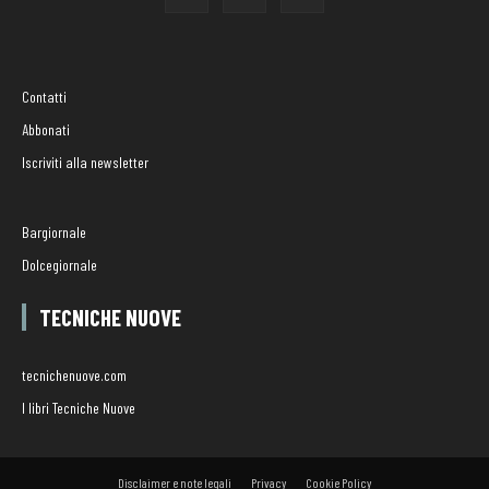
Contatti
Abbonati
Iscriviti alla newsletter
Bargiornale
Dolcegiornale
TECNICHE NUOVE
tecnichenuove.com
I libri Tecniche Nuove
Disclaimer e note legali
Privacy
Cookie Policy