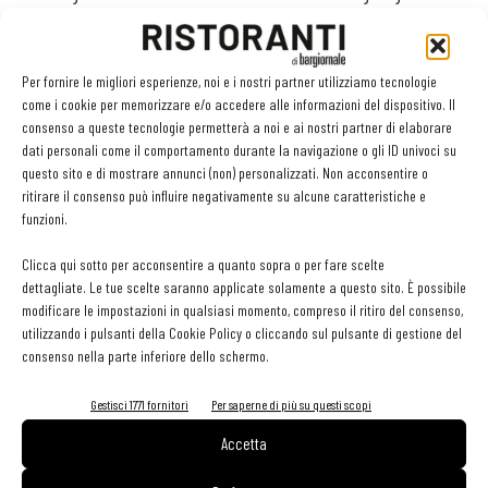
con accorgimenti grafici (grassetto o colore), anche per
cibi non confezionati come quelli venduti nei ristoranti.
Per fornire le migliori esperienze, noi e i nostri partner utilizziamo tecnologie
come i cookie per memorizzare e/o accedere alle informazioni del dispositivo. Il
Occorre specificare il tipo di olio o grasso utilizzato
consenso a queste tecnologie permetterà a noi e ai nostri partner di elaborare
La scritta “oli e grassi” deve
dati personali come il comportamento durante la navigazione o gli ID univoci su
indicare il tipo di olio o grasso utilizzato.
questo sito e di mostrare annunci (non) personalizzati. Non acconsentire o
ritirare il consenso può influire negativamente su alcune caratteristiche e
La data di scadenza deve essere riportata, oltre che sulla scatola,
funzioni.
anche sull’incarto interno del cibo. La carne, le preparazioni a base
di carne e i prodotti ittici surgelati o congelati non lavorati devono
Clicca qui sotto per acconsentire a quanto sopra o per fare scelte
dettagliate. Le tue scelte saranno applicate solamente a questo sito. È possibile
indicare il giorno, il mese e l’anno della surgelazione o del
modificare le impostazioni in qualsiasi momento, compreso il ritiro del consenso,
congelamento.
utilizzando i pulsanti della Cookie Policy o cliccando sul pulsante di gestione del
consenso nella parte inferiore dello schermo.
Da queste nuove regole rimangono esclusi le bevande alcoliche
Gestisci 1771 fornitori
Per saperne di più su questi scopi
(soggette ad apposita e distinta disciplina comunitaria), gli
alimenti sfusi, come i prodotti ortofrutticoli, e quelli pre-incartati
Accetta
dai supermercati “per la vendita diretta”.