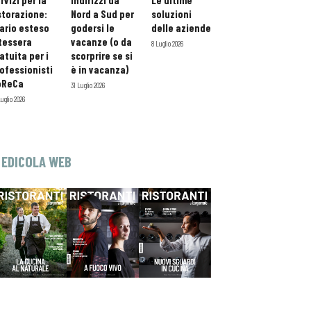
rvizi per la
indirizzi da
Le ultime
storazione:
Nord a Sud per
soluzioni
ario esteso
godersi le
delle aziende
tessera
vacanze (o da
8 Luglio 2026
atuita per i
scorprire se si
ofessionisti
è in vacanza)
oReCa
31 Luglio 2026
Luglio 2026
EDICOLA WEB