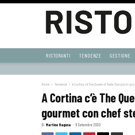
Ristoranti
RISTORANTI
TENDENZE
GESTIONE
Web
Home
Tendenze
A Cortina c’è The Queen of Taste. Due giorni gou
A Cortina c’è The Que
gourmet con chef ste
Di
Martino Ragusa
-
9 Settembre 2020