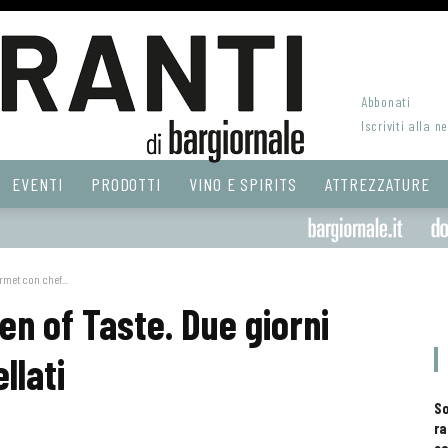
Abbonati
Iscriviti alla n
EVENTI
PRODOTTI
VINO E SPIRITS
ATTREZZATURE
rmet con chef...
en of Taste. Due giorni
llati
S
ra