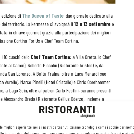
 edizione di
The Queen of Taste
, due giornate dedicate alla
del territorio.La kermesse si svolgerà il
12 e 13 settembre
e
ata in chiave gourmet grazie alla partecipazione dei migliori
ociazione Cortina For Us e Chef Team Cortina.
i 10 cuochi dello
Chef Team Cortina
: a Villa Oretta, lo Chef
nte al Camin), Roberto Piccolin (Ristorante Ariston) e, da
canda San Lorenzo. A Baita Fraina, oltre a Luca Menardi suo
a Aurelio), Marco Pinelli (Hotel Cristallo) e Chris Oberhammer
ine, a Lago Scin, oltre al patron Carlo Festini, saranno presenti
) e Alessandro Breda (Ristorante Gellius Oderzo), insieme a
Alle ore 17.30, il format StrEat Chef unirà lo street food
 le migliori esperienze, noi e i nostri partner utilizziamo tecnologie come i cookie per mem
all'alta cucina. L'appuntamento è alla
pasticceria Alverà,
le informazioni del dispositivo. Il consenso a queste tecnologie permetterà a noi e ai nos