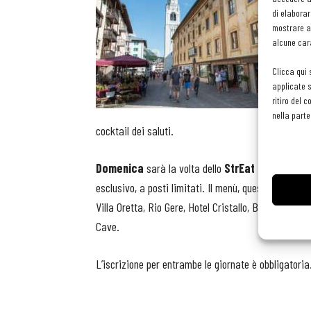
di elaborar
mostrare an
alcune cara
Clicca qui 
applicate s
ritiro del 
nella parte
cocktail dei saluti.
Domenica
sarà la volta dello
StrEat Lunch,
alle
esclusivo, a posti limitati. Il menù, quest’anno, ch
Villa Oretta, Rio Gere, Hotel Cristallo, Baita Fraina,
Cave.
L’iscrizione per entrambe le giornate è obbligatoria