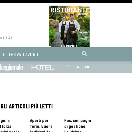
ewsletter
IL TROVA LAVORO
Bargiornale
dolcegiornale
Hoteldomani
GLI ARTICOLI PIÙ LETTI
ogemi
Aperti per
Pos, compagni
fforza i
ferie. Buoni
di gestione.