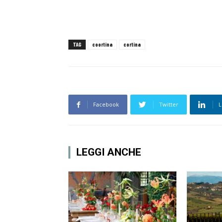
TAG
coortina
cortina
Facebook
Twitter
L
LEGGI ANCHE