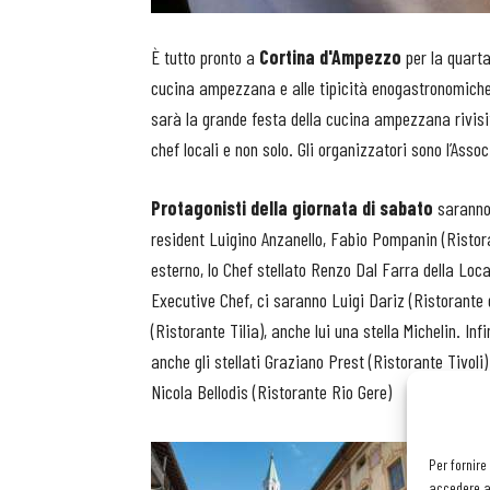
È tutto pronto a
Cortina d'Ampezzo
per la quarta
cucina ampezzana e alle tipicità enogastronomiche 
sarà la grande festa della cucina ampezzana rivisit
chef locali e non solo. Gli organizzatori sono l’Ass
Protagonisti della giornata di sabato
saranno 
resident Luigino Anzanello, Fabio Pompanin (Ristora
esterno, lo Chef stellato Renzo Dal Farra della Lo
Executive Chef, ci saranno Luigi Dariz (Ristorante d
(Ristorante Tilia), anche lui una stella Michelin. Inf
anche gli stellati Graziano Prest (Ristorante Tivoli
Nicola Bellodis (Ristorante Rio Gere)
Per fornire
accedere al