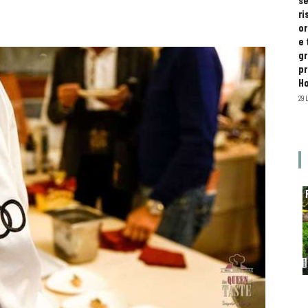
se
ri
or
e 
gr
pr
H
29 