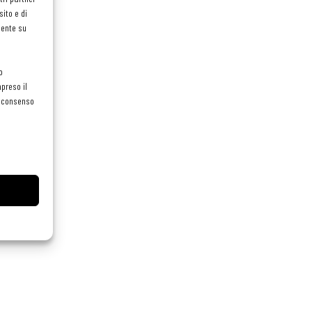
ito e di
mente su
o
preso il
el consenso