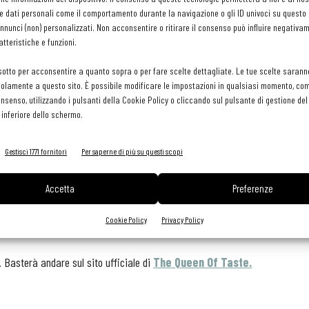
dove i partecipanti verranno divisi in gruppi e condotti in un
e dati personali come il comportamento durante la navigazione o gli ID univoci su questo s
nunci (non) personalizzati. Non acconsentire o ritirare il consenso può influire negativa
vero e proprio viaggio di sapori le cui prestigiose tappe
tteristiche e funzioni.
saranno: Baita Fraina, Villa Oretta e Lago Scin, per riportarli
poi alla pasticceria Alverà dove verrà servito il dessert a
sotto per acconsentire a quanto sopra o per fare scelte dettagliate. Le tue scelte sarann
olamente a questo sito. È possibile modificare le impostazioni in qualsiasi momento, com
cura dei maestri pasticceri Massimo Alverà e
Stefano
consenso, utilizzando i pulsanti della Cookie Policy o cliccando sul pulsante di gestione d
Zizzola
insieme a Michel Oberhammer (La Cave), per il
 inferiore dello schermo.
Gestisci 1771 fornitori
Per saperne di più su questi scopi
stito in Corso Italia con una grande tavolata per un pranzo
e ha come tema lo zafferano, sarà eseguito dagli Executive di
Accetta
Preferenze
 Tivoli e del Ristorante da Aurelio, ai vini penserà il patron di La
Cookie Policy
Privacy Policy
. Basterà andare sul sito ufficiale di
The Queen Of Taste.