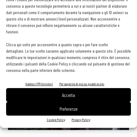
tessera gratuita per i professionisti HoReCa
consenso a queste tecnologie permetterà a noi e ai nostri partner di elaborare
29 Luglio 2026
dati personali come il comportamento durante la navigazione o gli ID univoci su
Aperti per ferie. Buoni indirizzi da Nord a Sud per godersi le
questo sito e di mostrare annunci (non) personalizzati. Non acconsentire o
vacanze (o da scorprire se si è in vacanza)
ritirare il consenso può influire negativamente su alcune caratteristiche e
31 Luglio 2026
funzioni.
Pos, compagni di gestione. Le ultime soluzioni delle aziende
8 Luglio 2026
Clicca qui sotto per acconsentire a quanto sopra o per fare scelte
dettagliate. Le tue scelte saranno applicate solamente a questo sito. È possibile
modificare le impostazioni in qualsiasi momento, compreso il ritiro del consenso,
utilizzando i pulsanti della Cookie Policy o cliccando sul pulsante di gestione del
EDICOLA WEB
consenso nella parte inferiore dello schermo.
Gestisci 1771 fornitori
Per saperne di più su questi scopi
Accetta
Preferenze
Cookie Policy
Privacy Policy