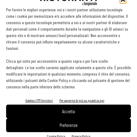
Per fornire le migliori esperienze, noi e i nostri partner utilizziamo tecnologie
come i cookie per memorizzare e/o accedere alle informazioni del dispositivo. Il
consenso a queste tecnologie permetterà a noi e ai nostri partner di elaborare
dati personali come il comportamento durante la navigazione o gli ID univoci su
questo sito e di mostrare annunci (non) personalizzati. Non acconsentire o
La locanda è aperta ogni giorno a pranzo e a cena a eccezione del
ritirare il consenso può influire negativamente su alcune caratteristiche e
martedì e della domenica sera.
funzioni.
Contatti:
Clicca qui sotto per acconsentire a quanto sopra o per fare scelte
00393783050220 e letrerane@ruffino.it
dettagliate. Le tue scelte saranno applicate solamente a questo sito. È possibile
modificare le impostazioni in qualsiasi momento, compreso il ritiro del consenso,
utilizzando i pulsanti della Cookie Policy o cliccando sul pulsante di gestione del
consenso nella parte inferiore dello schermo.
Gestisci 1771 fornitori
Per saperne di più su questi scopi
Facebook
Twitter
Linkedin
Accetta
Preferenze
LEGGI ANCHE
Cookie Policy
Privacy Policy