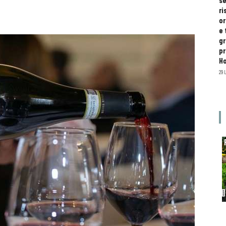
se
ri
or
e 
gr
pr
H
29 