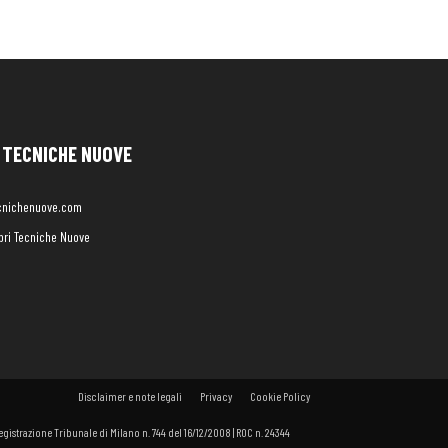
TECNICHE NUOVE
cnichenuove.com
libri Tecniche Nuove
Disclaimer e note legali
Privacy
Cookie Policy
 Registrazione Tribunale di Milano n. 744 del 16/12/2008 | ROC n. 24344