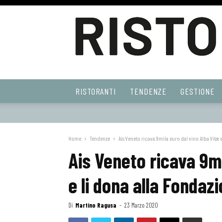
Ristoranti
RISTORANTI
TENDENZE
GESTIONE
Web
Home
Tendenze
Ais Veneto ricava 9mila euro dal vino Alba Vitæ e 
Ais Veneto ricava 9mi
e li dona alla Fondazi
Di
Martino Ragusa
-
23 Marzo 2020