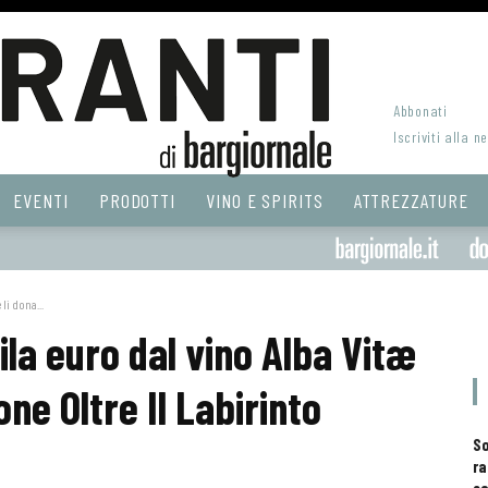
Abbonati
Iscriviti alla n
EVENTI
PRODOTTI
VINO E SPIRITS
ATTREZZATURE
li dona...
la euro dal vino Alba Vitæ
one Oltre Il Labirinto
S
ra