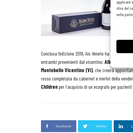
applicate s
ritiro del 
nella parte
Conclusa l’edizione 2019, Ais Veneto ha già individua
entrambi provenienti dal vicentino:
Alba Vitæ 202
Montebello Vicentino (Vi)
, che creerà appositam
rosso completata da cabernet e merlot della vendem
Children
per l'acquisto di un ecografo per pazienti 
Facebook
Twitter
L