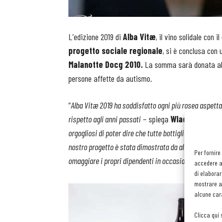
L'edizione 2019 di
Alba Vitæ
, il vino solidale con 
progetto sociale regionale
, si è conclusa con 
Malanotte Docg 2010.
La somma sarà donata a
persone affette da autismo.
“
Alba Vitæ 2019 ha soddisfatto ogni più rosea aspett
rispetto agli anni passati
– spiega
Wladimiro Gob
orgogliosi di poter dire che tutte bottiglie sono anda
nostro progetto è stata dimostrata da alcune aziende d
Per fornire
omaggiare i propri dipendenti in occasione del period
accedere al
di elaborar
mostrare an
alcune cara
Clicca qui 