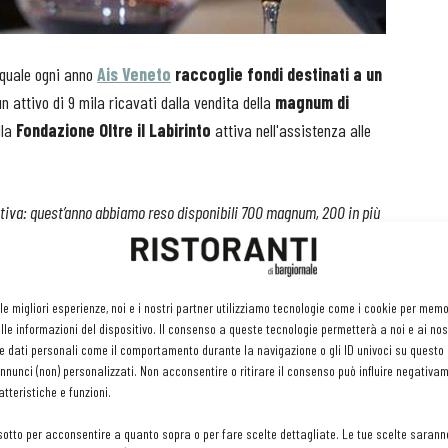
il quale ogni anno
Ais Veneto
raccoglie fondi
destinati a un
un attivo di 9 mila ricavati dalla vendita della
magnum di
lla
Fondazione Oltre il Labirinto
attiva nell'assistenza alle
ativa: quest’anno abbiamo reso disponibili 700 magnum, 200 in più
bo
, delegato Ais Veneto per la provincia di Treviso –
e siamo
te a ruba tra Sommelier e appassionati. Grande sensibilità verso il
el territorio, che hanno scelto il nostro vino solidale per
 le migliori esperienze, noi e i nostri partner utilizziamo tecnologie come i cookie per mem
o natalizio
”
le informazioni del dispositivo. Il consenso a queste tecnologie permetterà a noi e ai nos
e dati personali come il comportamento durante la navigazione o gli ID univoci su questo s
nunci (non) personalizzati. Non acconsentire o ritirare il consenso può influire negativa
La cifra raccolta grazie ad Alba Vitæ 2019 servirà a
tteristiche e funzioni.
contribuire
alla costruzione di un laboratorio
polifunzionale per l'autismo negli spazi della
sotto per acconsentire a quanto sopra o per fare scelte dettagliate. Le tue scelte sarann