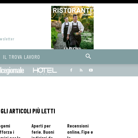
ewsletter
IL TROVA LAVORO
Bargiornale
dolcegiornale
Hoteldomani
GLI ARTICOLI PIÙ LETTI
ogemi
Aperti per
Recensioni
fforza i
ferie. Buoni
online, Fipe e