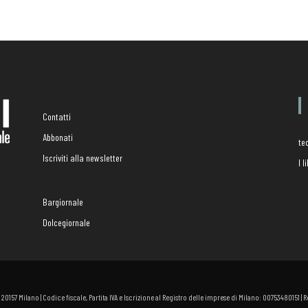
Contatti
Abbonati
te
Iscriviti alla newsletter
I 
Bargiornale
Dolcegiornale
 - 20157 Milano | Codice fiscale, Partita IVA e Iscrizione al Registro delle imprese di Milano: 00753480151 |