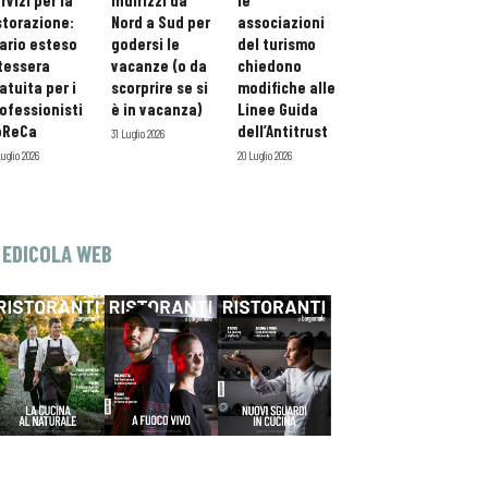
rvizi per la
indirizzi da
le
storazione:
Nord a Sud per
associazioni
ario esteso
godersi le
del turismo
tessera
vacanze (o da
chiedono
atuita per i
scorprire se si
modifiche alle
ofessionisti
è in vacanza)
Linee Guida
oReCa
dell’Antitrust
31 Luglio 2026
Luglio 2026
20 Luglio 2026
EDICOLA WEB