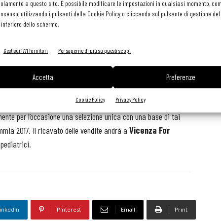
olamente a questo sito. È possibile modificare le impostazioni in qualsiasi momento, com
cooperativa Alternativa Ambiente a Vascon di
consenso, utilizzando i pulsanti della Cookie Policy o cliccando sul pulsante di gestione d
Carbonera (Tv)
. Lo spazio dal 2016 ospita le attività della
 inferiore dello schermo.
fondazione Oltre il Labirinto, che nascono per dare maggiore
autonomia e opportunità di inclusione sociale a bambini,
Gestisci 1771 fornitori
Per saperne di più su questi scopi
ragazzi e adulti affetti da autismo.
Accetta
Preferenze
to il vino e la realtà sociale protagonisti del prossimo anno,
Cookie Policy
Privacy Policy
0 sarà un’edizione limitata della cantina Dal Maso di
ente per l’occasione una selezione unica con una base di tai
mia 2017. Il ricavato delle vendite andrà a
Vicenza For
pediatrici.
inkedin
Pinterest
Email
Print