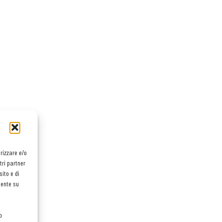
orizzare e/o
tri partner
ito e di
mente su
o