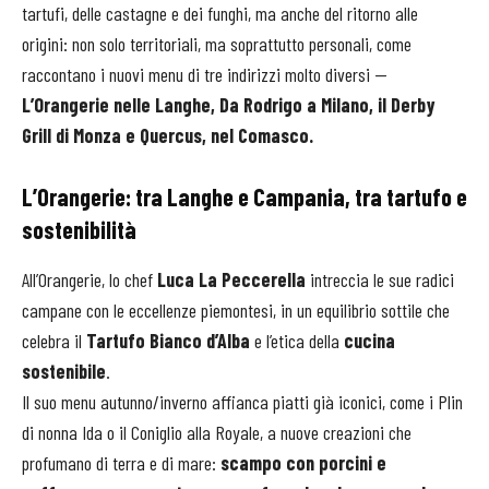
tartufi, delle castagne e dei funghi, ma anche del ritorno alle
origini: non solo territoriali, ma soprattutto personali, come
raccontano i nuovi menu di tre indirizzi molto diversi —
L’Orangerie nelle Langhe, Da Rodrigo a Milano, il Derby
Grill di Monza e Quercus, nel Comasco.
L’Orangerie: tra Langhe e Campania, tra tartufo e
sostenibilità
All’Orangerie, lo chef
Luca La Peccerella
intreccia le sue radici
campane con le eccellenze piemontesi, in un equilibrio sottile che
celebra il
Tartufo Bianco d’Alba
e l’etica della
cucina
sostenibile
.
Il suo menu autunno/inverno affianca piatti già iconici, come i Plin
di nonna Ida o il Coniglio alla Royale, a nuove creazioni che
profumano di terra e di mare:
scampo con porcini e