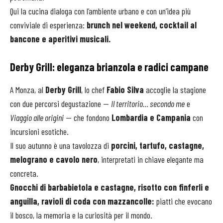
Qui la cucina dialoga con l’ambiente urbano e con un’idea più
conviviale di esperienza:
brunch nel weekend, cocktail al
bancone e aperitivi musicali.
Derby Grill: eleganza brianzola e radici campane
A Monza, al
Derby Grill
, lo chef
Fabio Silva
accoglie la stagione
con due percorsi degustazione —
Il territorio… secondo me
e
Viaggio alle origini
— che fondono
Lombardia e Campania
con
incursioni esotiche.
Il suo autunno è una tavolozza di
porcini, tartufo, castagne,
melograno e cavolo nero
, interpretati in chiave elegante ma
concreta.
Gnocchi di barbabietola e castagne, risotto con finferli e
anguilla, ravioli di coda con mazzancolle:
piatti che evocano
il bosco, la memoria e la curiosità per il mondo.