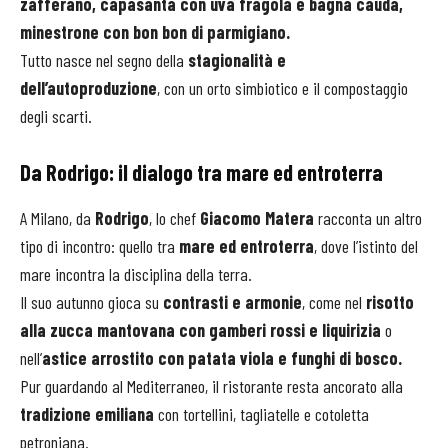
zafferano, capasanta con uva fragola e bagna cauda,
minestrone con bon bon di parmigiano.
Tutto nasce nel segno della
stagionalità e
dell’autoproduzione
, con un orto simbiotico e il compostaggio
degli scarti.
Da Rodrigo: il dialogo tra mare ed entroterra
A Milano, da
Rodrigo
, lo chef
Giacomo Matera
racconta un altro
tipo di incontro: quello tra
mare ed entroterra
, dove l’istinto del
mare incontra la disciplina della terra.
Il suo autunno gioca su
contrasti e armonie
, come nel
risotto
alla zucca mantovana con gamberi rossi e liquirizia
o
nell’
astice arrostito con patata viola e funghi di bosco.
Pur guardando al Mediterraneo, il ristorante resta ancorato alla
tradizione emiliana
con tortellini, tagliatelle e cotoletta
petroniana.