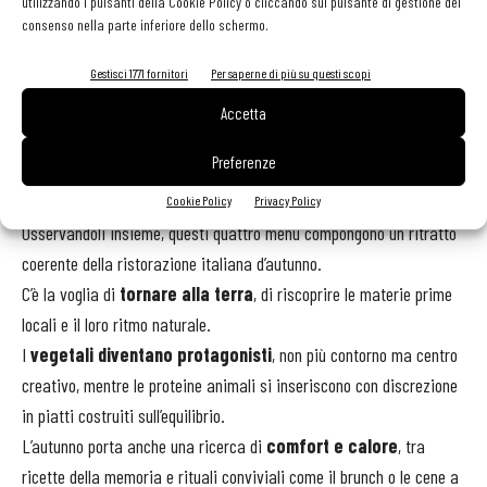
utilizzando i pulsanti della Cookie Policy o cliccando sul pulsante di gestione del
consenso nella parte inferiore dello schermo.
provola e liquirizia
, fino ai
tortelli di coniglio
e alla
trilogia
di anatra con tartufo
.
Gestisci 1771 fornitori
Per saperne di più su questi scopi
Tra i dolci, spicca il
Mont Blanc alla castagna
, simbolo della
Accetta
stagione.
Preferenze
Le tendenze: bosco, radici e comfort
Cookie Policy
Privacy Policy
Osservandoli insieme, questi quattro menu compongono un ritratto
coerente della ristorazione italiana d’autunno.
C’è la voglia di
tornare alla terra
, di riscoprire le materie prime
locali e il loro ritmo naturale.
I
vegetali diventano protagonisti
, non più contorno ma centro
creativo, mentre le proteine animali si inseriscono con discrezione
in piatti costruiti sull’equilibrio.
L’autunno porta anche una ricerca di
comfort e calore
, tra
ricette della memoria e rituali conviviali come il brunch o le cene a