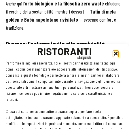
Anche qui l’
orto biologico e la filosofia zero waste
chiudono
il cerchio della sostenibilità, mentre i dessert —
Tatin di mela
golden e Babà napoletano rivisitato
— evocano comfort e
tradizione.
Quercus: l’autunno invita alla convivialità
Con il calare delle temperature,
la tavola torna a essere
Per fornire le migliori esperienze, noi e i nostri partner utilizziamo tecnologie
rifugio e piacere condiviso
. È la stagione dei sapori caldi, dei
come i cookie per memorizzare e/o accedere alle informazioni del dispositivo. Il
profumi di bosco e dei piatti che raccontano il territorio.
consenso a queste tecnologie permetterà a noi e ai nostri partner di elaborare
Alla
Tenuta de l’Annunziata
, il ristorante
Quercus di Uggiate
dati personali come il comportamento durante la navigazione o gli ID univoci su
questo sito e di mostrare annunci (non) personalizzati. Non acconsentire o
Trevano (Co)
inaugura la nuova
carta invernale
e una
ritirare il consenso può influire negativamente su alcune caratteristiche e
rassegna dedicata alla selvaggina
dal 6 novembre.
funzioni.
Clicca qui sotto per acconsentire a quanto sopra o per fare scelte
Il menu, firmato da
Domenico Ruberto
e
Mauricio Teixeira
,
dettagliate. Le tue scelte saranno applicate solamente a questo sito. È possibile
valorizza
prodotti stagionali e materie prime locali
: dalla
modificare le impostazioni in qualsiasi momento, compreso il ritiro del consenso,
vellutata di zucca con verza e robiola
al
risotto con