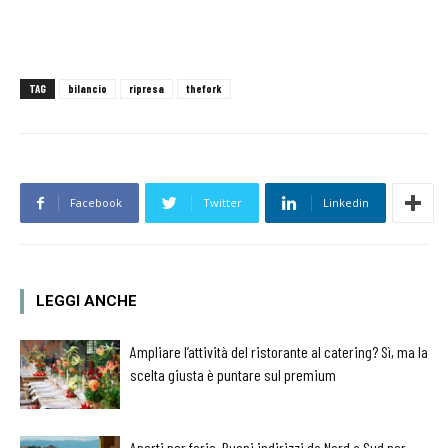
TAG
bilancio
ripresa
thefork
Facebook
Twitter
Linkedin
LEGGI ANCHE
Ampliare l’attività del ristorante al catering? Sì, ma la
scelta giusta è puntare sul premium
Aperti per ferie. Buoni indirizzi da Nord a Sud per