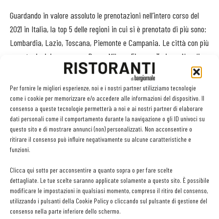
Guardando in valore assoluto le prenotazioni nell’intero corso del
2021 in Italia, la top 5 delle regioni in cui si è prenotato di più sono:
Lombardia, Lazio, Toscana, Piemonte e Campania. Le città con più
prenotazioni, invece, sono Roma, Milano, Firenze, Torino e Napoli.
Le abitudini al ristorante: a cena, in due e prenotando da
Per fornire le migliori esperienze, noi e i nostri partner utilizziamo tecnologie
app
come i cookie per memorizzare e/o accedere alle informazioni del dispositivo. Il
consenso a queste tecnologie permetterà a noi e ai nostri partner di elaborare
dati personali come il comportamento durante la navigazione o gli ID univoci su
Nel 2021 il 30% degli utenti di TheFork ha prenotato per pranzo ma
questo sito e di mostrare annunci (non) personalizzati. Non acconsentire o
è la cena a confermarsi il momento prediletto per recarsi
ritirare il consenso può influire negativamente su alcune caratteristiche e
al ristorante
: nella prima parte dell’anno il tasso di prenotazione
funzioni.
era al 52%, passato al 76% nei sei mesi successivi. Anche
Clicca qui sotto per acconsentire a quanto sopra o per fare scelte
quest’anno il sabato risulta essere il giorno preferito per prenotare
dettagliate. Le tue scelte saranno applicate solamente a questo sito. È possibile
fuori (26%), seguito dalla domenica (19%) e dal venerdì (15%). Il
modificare le impostazioni in qualsiasi momento, compreso il ritiro del consenso,
utilizzando i pulsanti della Cookie Policy o cliccando sul pulsante di gestione del
41% degli utenti della piattaforma tende a prenotare con 4 ore o
consenso nella parte inferiore dello schermo.
meno di anticipo (la media dell’anno è di 6,7 ore) e nel 2021 sono