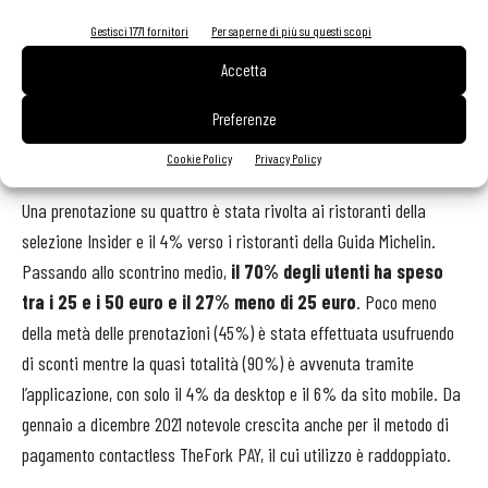
stati soprattutti i tavoli da 2 persone (61%) a esser favoriti, seguiti
Gestisci 1771 fornitori
Per saperne di più su questi scopi
da quelli per 4 o più persone (22%) e da quelli da 3 (13%). Per
Accetta
quanto riguarda il tipo di cucina preferita, il 15% degli utenti ha
scelto la cucina mediterranea, il 13% le pizzerie, il 12% la cucina
Preferenze
italiana, l’11% i ristoranti di pesce e il 6% quelli giapponesi.
Cookie Policy
Privacy Policy
Una prenotazione su quattro è stata rivolta ai ristoranti della
selezione Insider e il 4% verso i ristoranti della Guida Michelin.
Passando allo scontrino medio,
il 70% degli utenti ha speso
tra i 25 e i 50 euro e il 27% meno di 25 euro
. Poco meno
della metà delle prenotazioni (45%) è stata effettuata usufruendo
di sconti mentre la quasi totalità (90%) è avvenuta tramite
l’applicazione, con solo il 4% da desktop e il 6% da sito mobile. Da
gennaio a dicembre 2021 notevole crescita anche per il metodo di
pagamento contactless TheFork PAY, il cui utilizzo è raddoppiato.