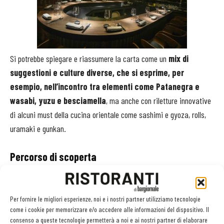
Si potrebbe spiegare e riassumere la carta come un
mix di
suggestioni e culture diverse, che si esprime, per
esempio, nell’incontro tra elementi come Patanegra e
wasabi, yuzu e besciamella
, ma anche con riletture innovative
di alcuni must della cucina orientale come sashimi e gyoza, rolls,
uramaki e gunkan.
Percorso di scoperta
Okabe propone anche un percorso alla scoperta dei piatti
che meglio esprimono lo stile del View Live Restaurant
.
Per fornire le migliori esperienze, noi e i nostri partner utilizziamo tecnologie
L’apertura è affidata all’antipasto C’era una volta il Finger Food,
come i cookie per memorizzare e/o accedere alle informazioni del dispositivo. Il
consenso a queste tecnologie permetterà a noi e ai nostri partner di elaborare
composto da quattro assaggi al cucchiaio attraverso i quali lo chef