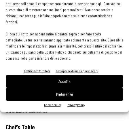
dati personali come il comportamento durante la navigazione o gli ID univoci su
introduce a sapori e consistenze che si articoleranno poi nei piatti
questo sito e di mostrare annunci (non) personalizzati. Non acconsentire o
in carta. Lo step successivo è Magnolia, un carpaccio di salmone
ritirare il consenso può influire negativamente su alcune caratteristiche e
funzioni.
alla fiamma con salsa mojito di ananas, menta e shiso, daikon
grattugiato, salsa ponzu e sesamo, e Leo, Gratin & Vinci, uramaki
Clicca qui sotto per acconsentire a quanto sopra o per fare scelte
composto da una tartare di salmone, tempura di asparagi e gratiné
dettagliate. Le tue scelte saranno applicate solamente a questo sito. È possibile
modificare le impostazioni in qualsiasi momento, compreso il ritiro del consenso,
di granchio con uova di pesce volante. Infine, il Black Cod
utilizzando i pulsanti della Cookie Policy o cliccando sul pulsante di gestione del
mantecato con patate, erba cipollina e prezzemolo, servito su terra
consenso nella parte inferiore dello schermo.
di olive taggiasche e cipolle caramellate.
Gestisci 1771 fornitori
Per saperne di più su questi scopi
Passando ai dolci, il percorso prosegue con il profumo
Accetta
del tè verde e del macha, la nota speziata dello zenzero e
il pistacchio che sono protagonisti in cheesecake, mochi
Preferenze
e gelato
, o con una speciale versione di tiramisù in bilico perfetto
Cookie Policy
Privacy Policy
tra Oriente e Occidente.
Chef’s Table