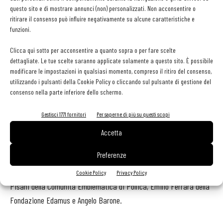
questo sito e di mostrare annunci (non) personalizzati. Non acconsentire o
ritirare il consenso può influire negativamente su alcune caratteristiche e
A seguire saranno presentate le relazioni finali dei gruppi di lavoro
funzioni.
e le linee operative che guideranno l’attività della Consulta nel
prossimo triennio.
Clicca qui sotto per acconsentire a quanto sopra o per fare scelte
dettagliate. Le tue scelte saranno applicate solamente a questo sito. È possibile
modificare le impostazioni in qualsiasi momento, compreso il ritiro del consenso,
Distretti del Cibo, Dieta Mediterranea e comunità
utilizzando i pulsanti della Cookie Policy o cliccando sul pulsante di gestione del
territoriali
consenso nella parte inferiore dello schermo.
Gestisci 1771 fornitori
Per saperne di più su questi scopi
La giornata conclusiva di sabato 13 giugno sarà dedicata al
rapporto tra Distretti del Cibo, Dieta Mediterranea e comunità
Accetta
territoriali. Tra gli appuntamenti in programma, un incontro sulla
Preferenze
partecipazione dei Distretti alla Rete delle Comunità della Dieta
Mediterranea con Sara Roversi del Food Future Institute, Stefano
Cookie Policy
Privacy Policy
Pisani della Comunità Emblematica di Pollica, Emilio Ferrara della
Fondazione Edamus e Angelo Barone.