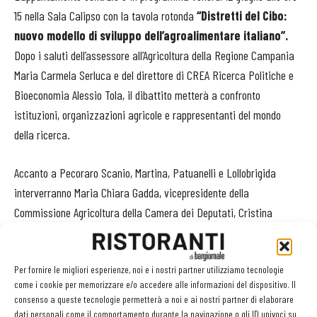
15 nella Sala Calipso con la tavola rotonda
“Distretti del Cibo:
nuovo modello di sviluppo dell’agroalimentare italiano”.
Dopo i saluti dell’assessore all’Agricoltura della Regione Campania
Maria Carmela Serluca e del direttore di CREA Ricerca Politiche e
Bioeconomia Alessio Tola, il dibattito metterà a confronto
istituzioni, organizzazioni agricole e rappresentanti del mondo
della ricerca.
Accanto a Pecoraro Scanio, Martina, Patuanelli e Lollobrigida
interverranno Maria Chiara Gadda, vicepresidente della
Commissione Agricoltura della Camera dei Deputati, Cristina
Chirico, coordinatrice nazionale Donne in Campo CIA, Ettore Bellelli,
presidente di Coldiretti Campania, Paolo Mele della giunta
Per fornire le migliori esperienze, noi e i nostri partner utilizziamo tecnologie
esecutiva di Confagricoltura e Giovanni Bernardini, vicepresidente
come i cookie per memorizzare e/o accedere alle informazioni del dispositivo. Il
nazionale Copagri. La moderazione sarà affidata a Teresa Del
consenso a queste tecnologie permetterà a noi e ai nostri partner di elaborare
Giudice dell’Università Federico II di Napoli.
dati personali come il comportamento durante la navigazione o gli ID univoci su