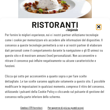
Per fornire le migliori esperienze, noi e i nostri partner utilizziamo tecnologie
Semifreddo al panettone con crumble natalizio e tapioca
come i cookie per memorizzare e/o accedere alle informazioni del dispositivo. Il
al caffè
consenso a queste tecnologie permetterà a noi e ai nostri partner di elaborare
Ingredienti per 4 persone:
dati personali come il comportamento durante la navigazione o gli ID univoci su
questo sito e di mostrare annunci (non) personalizzati. Non acconsentire o
Per la tapioca al caffè: Caffè ml. 300; Zucchero g. 40; Tapioca in
ritirare il consenso può influire negativamente su alcune caratteristiche e
perle g. 30. Per il semifreddo al panettone: Panettone g. 250;
funzioni.
Panna ml. 250; Albumi g. 80; Zucchero g. 75; Scorza di arancia;
Clicca qui sotto per acconsentire a quanto sopra o per fare scelte
Tapioca al caffè. Per il crumble: Farina “00” per dolci g. 50;
dettagliate. Le tue scelte saranno applicate solamente a questo sito. È possibile
Zucchero g. 50; Burro g. 50; Farina di mandorle g. 50; Canditi g.
modificare le impostazioni in qualsiasi momento, compreso il ritiro del consenso,
50; Uvetta g. 15.
utilizzando i pulsanti della Cookie Policy o cliccando sul pulsante di gestione del
consenso nella parte inferiore dello schermo.
Procedimento
Gestisci 1771 fornitori
Per saperne di più su questi scopi