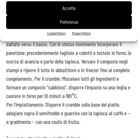
Per la tapioca al caffè: Mettere il caffè e lo zucchero in una
Accetta
casseruola, portare a bollore, aggiungere la tapioca e cuocere per
circa 15/20 minuti; scolare e far raffreddare. . Per il semifreddo al
Preferenze
panettone: Montare gli albumi con lo zucchero e mettere da parte;
Cookie Policy
Privacy Policy
montare la panna. Incorporare la panna agli albumi mescolando
dall’alto verso il basso. Con lo stesso movimento incorporare il
panettone, precedentemente tagliato a cubetti e tostato in forno, la
scorza di arancia e parte della tapioca. Versare il composto negli
stampi e riporre il tutto in abbattitore o in freezer fino al completo
congelamento. Per il crumble: Miscelare tutti gli ingredienti e
formare un composto “sabbioso”, disporre l’impasto su una teglia e
cuocere in forno per 10 minuti a 180°C.
Per l’impiattamento: Disporre il crumble sulla base del piatto,
adagiare sopra il semifreddo e guarnire con la tapioca al caffè e –
a gradimento – con una coulis di frutta.