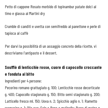
Petto di cappone Rosato morbido di topinambur patate dolci al
timo e glassa al Martini dry
Crumble di canditi e uvetta con semifreddo al panettone e perle di
tapioca al caffè
Per darvi la possibilità di un assaggio concreto della ricette, vi
descriviamo l'antipasto e il dessert.
Soufflè di lenticchie rosse, cuore di capocollo croccante
e fonduta al bitto
Ingredienti per 4 persone:
Pecorino romano grattugiato g. 100; Lenticchie rosse decorticate
g. 400; Capocollo stagionato g. 150; Bitto semi stagionato g. 200;
Latticello fresco ml. 150; Uova n. 2; Spicchio aglio n. 1; Rametto
rosmarino n. 1; Olio evo; Sale e Pepe a mulinello; Burro di malga g.