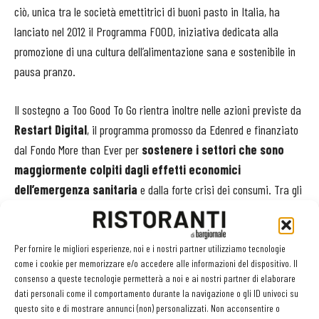
ciò, unica tra le società emettitrici di buoni pasto in Italia, ha
lanciato nel 2012 il Programma FOOD, iniziativa dedicata alla
promozione di una cultura dell’alimentazione sana e sostenibile in
pausa pranzo.
Il sostegno a Too Good To Go rientra inoltre nelle azioni previste da
Restart Digital
, il programma promosso da Edenred e finanziato
dal Fondo More than Ever per
sostenere i settori che sono
maggiormente colpiti dagli effetti economici
dell’emergenza sanitaria
e dalla forte crisi dei consumi. Tra gli
obiettivi di Restart Digital c’è anche quello di promuovere la
migrazione al digitale, diffondendo l’utilizzo degli strumenti
innovativi messi a disposizione dalla tecnologia per aumentare
Per fornire le migliori esperienze, noi e i nostri partner utilizziamo tecnologie
come i cookie per memorizzare e/o accedere alle informazioni del dispositivo. Il
benessere e venire incontro alle esigenze di tutti.
consenso a queste tecnologie permetterà a noi e ai nostri partner di elaborare
dati personali come il comportamento durante la navigazione o gli ID univoci su
«
Appoggiamo una realtà come Too Good To Go perché pienamente in
questo sito e di mostrare annunci (non) personalizzati. Non acconsentire o