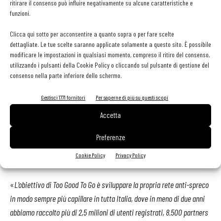
ritirare il consenso può influire negativamente su alcune caratteristiche e
linea con i nostri valori
– dichiara
Paola Blundo
, direttore
funzioni.
commerciale merchant di Edenred Italia –
Si tratta di una scelta
etica, dettata dalla volontà di praticare e di diffondere una politica di
Clicca qui sotto per acconsentire a quanto sopra o per fare scelte
dettagliate. Le tue scelte saranno applicate solamente a questo sito. È possibile
sostenibilità anche nelle scelte quotidiane, come quando ordiniamo un
modificare le impostazioni in qualsiasi momento, compreso il ritiro del consenso,
pasto o facciamo la spesa. Siamo orgogliosi di poter dare il nostro
utilizzando i pulsanti della Cookie Policy o cliccando sul pulsante di gestione del
contributo con questa partnership che ci vede al fianco di una start up
consenso nella parte inferiore dello schermo.
che, in pochissimo tempo, si è affermata in tutta Europa grazie alla
Gestisci 1771 fornitori
Per saperne di più su questi scopi
bontà della sua mission e all’immediatezza degli strumenti messi a
Accetta
disposizione. Con questa iniziativa, inoltre, offriamo un ulteriore
supporto a tutti i partner che in questi mesi si trovano in difficoltà
Preferenze
proponendo loro un canale nuovo per le vendite e contribuendo, allo
Cookie Policy
Privacy Policy
stesso tempo, a dare valore al cibo, riducendone lo spreco
».
«
L’obiettivo di Too Good To Go è sviluppare la propria rete anti-spreco
in modo sempre più capillare in tutta Italia, dove in meno di due anni
abbiamo raccolto più di 2,5 milioni di utenti registrati, 8.500 partners