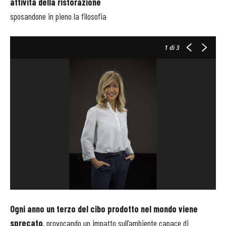
attività della ristorazione
sposandone in pieno la filosofia
1
di 3
Ogni anno un terzo del cibo prodotto nel mondo viene
sprecato
, provocando un impatto sull’ambiente capace di