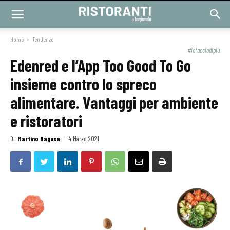
Home
Tendenze
#iofacciodipiù
Edenred e l’App Too Good To Go
insieme contro lo spreco
alimentare. Vantaggi per ambiente
e ristoratori
Di
Martino Ragusa
-
4 Marzo 2021