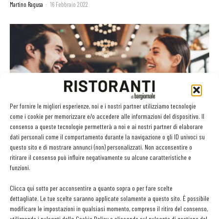
Martino Ragusa
-
16 Febbraio 2022
Per fornire le migliori esperienze, noi e i nostri partner utilizziamo tecnologie
come i cookie per memorizzare e/o accedere alle informazioni del dispositivo. Il
consenso a queste tecnologie permetterà a noi e ai nostri partner di elaborare
Fonte Lonera Staro è la nuova bottiglia
dati personali come il comportamento durante la navigazione o gli ID univoci su
anni ’70 riservata al...
questo sito e di mostrare annunci (non) personalizzati. Non acconsentire o
Martino Ragusa
-
3 Febbraio 2022
ritirare il consenso può influire negativamente su alcune caratteristiche e
funzioni.
Clicca qui sotto per acconsentire a quanto sopra o per fare scelte
dettagliate. Le tue scelte saranno applicate solamente a questo sito. È possibile
modificare le impostazioni in qualsiasi momento, compreso il ritiro del consenso,
utilizzando i pulsanti della Cookie Policy o cliccando sul pulsante di gestione del