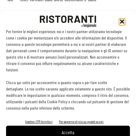
100+ Chef partecipanti alla prima edizione dell’Award
500 Chef che utilizzano il tool digitale per progettare menu
Per fornire le migliori esperienze, noi e i nostri partner utilizziamo tecnologie
come i cookie per memorizzare e/o accedere alle informazioni del dispositivo. Il
smart per il clima
consenso a queste tecnologie permetterà a noi e ai nostri partner di elaborare
dati personali come il comportamento durante la navigazione o gli ID univoci su
1K Stakeholder informati nel settore alimentare
questo sito e di mostrare annunci (non) personalizzati. Non acconsentire o
ritirare il consenso può influire negativamente su alcune caratteristiche e
funzioni.
10K Cittadini europei informati sul progetto
Clicca qui sotto per acconsentire a quanto sopra o per fare scelte
dettagliate. Le tue scelte saranno applicate solamente a questo sito. È possibile
modificare le impostazioni in qualsiasi momento, compreso il ritiro del consenso,
utilizzando i pulsanti della Cookie Policy o cliccando sul pulsante di gestione del
consenso nella parte inferiore dello schermo.
TAG
alma scuola cucina
corsi
formazione
io faccio di più
Life Climate Smart Chef
sostenibilità
Gestisci 1771 fornitori
Per saperne di più su questi scopi
Accetta