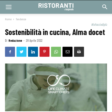
Home
Tendenze
#iofacciodipiù
Sostenibilità in cucina, Alma docet
Di
Redazione
-
28 Aprile 2022