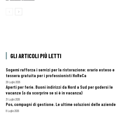
GLI ARTICOLI PIÙ LETTI
Sogemi rafforza i servizi per la ristorazione: orario esteso e
tessera gratuita per i professionisti HoReCa
29 Luglio 2026
Aperti per ferie. Buoni indirizzi da Nord a Sud per godersi le
vacanze (o da scorprire se si è in vacanza)
31 Luglio 2026
Pos, compagni di gestione. Le ultime soluzioni delle aziende
8 Luglio 2026