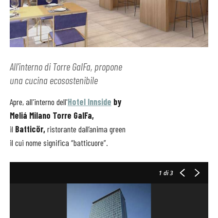
All'interno di Torre GalFa, propone
una cucina ecosostenibile
Apre, all'interno dell'
Hotel Innside
by
Meliá Milano Torre GalFa,
il
Batticör,
ristorante dall’anima green
il cui nome significa “batticuore”.
1
di 3