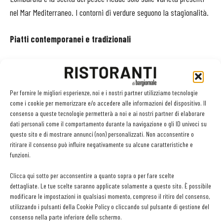
nel Mar Mediterraneo. I contorni di verdure seguono la stagionalità.
Piatti contemporanei e tradizionali
La carne della tartare
– servita con crema di avocado, spuma
di mozzarella di bufala e pane carasau – è di
razza bruna
alpina
, che viene macellata solo quando non produce più latte,
Per fornire le migliori esperienze, noi e i nostri partner utilizziamo tecnologie
come i cookie per memorizzare e/o accedere alle informazioni del dispositivo. Il
quindi a fine processo di vita.
consenso a queste tecnologie permetterà a noi e ai nostri partner di elaborare
Lo spaghetto
con salsa di pomodoro, stracciatella di burrata e
dati personali come il comportamento durante la navigazione o gli ID univoci su
polvere di capperi, è fatto in casa e l’impasto è insaporito con
questo sito e di mostrare annunci (non) personalizzati. Non acconsentire o
ritirare il consenso può influire negativamente su alcune caratteristiche e
l’acqua dei pomodori cucinati per la salsa. Non mancano neppure
i
funzioni.
super classici della cucina milanese
come il risotto giallo e la
cotoletta e dolci rivisitati in chiave sperimentale con
Clicca qui sotto per acconsentire a quanto sopra o per fare scelte
dettagliate. Le tue scelte saranno applicate solamente a questo sito. È possibile
nuovi accostamenti.
modificare le impostazioni in qualsiasi momento, compreso il ritiro del consenso,
I piatti del Batticör possono essere gustati anche nel nuovo dehor.
utilizzando i pulsanti della Cookie Policy o cliccando sul pulsante di gestione del
consenso nella parte inferiore dello schermo.