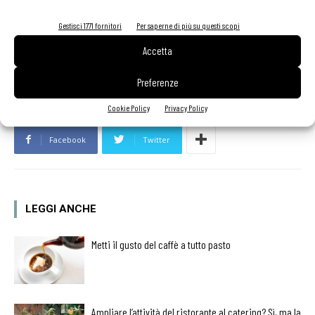
Gestisci 1771 fornitori
Per saperne di più su questi scopi
Accetta
TAG
io faccio di più
nuove aperture ristoranti
sostenibilità
Preferenze
Cookie Policy
Privacy Policy
Facebook
Twitter
LEGGI ANCHE
Metti il gusto del caffè a tutto pasto
Ampliare l’attività del ristorante al catering? Sì, ma la