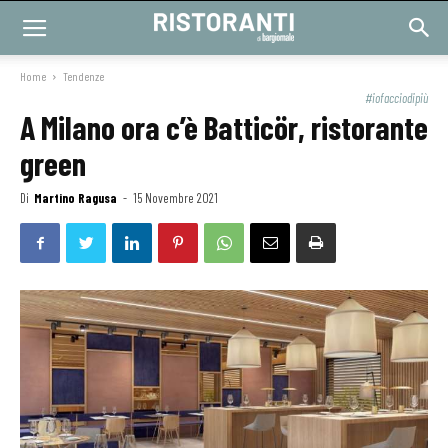
Home
Tendenze
#iofacciodipiù
A Milano ora c’è Batticör, ristorante
green
Di
Martino Ragusa
-
15 Novembre 2021