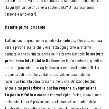
per monitorare, valutare e certificare la sostenibilità degli edifici.
(Leggi
qui
l'articolo "La vera sostenibilità? Unisce economia,
persone e ambiente").
Materie prime lombarde
L’attenzione al green non è quindi solamente una filosofia, ma una
vera e propria scelta che viene fatta ogni giorno all’interno
dell’hotel e che si riflette anche nel ristorante Batticör:
le materie
prime sono infatti tutte italiane
, per lo più lombarde, quindi a
km zero, provenienti da agricoltura o allevamenti sostenibili. La
proposta culinaria che va dal pranzo veloce, passando per
l’aperitivo fino alla cena, presenta menù che strizzano l’occhio
anche a chi
preferisce la cucina vegana o vegetariana
.
La pasta è fatta a mano
e con vari tipi di farine, le uova sono
biologiche, le carni provengono da allevamenti sostenibili della
Lombardia e la scelta del pesce ricade solo sulle varietà presenti